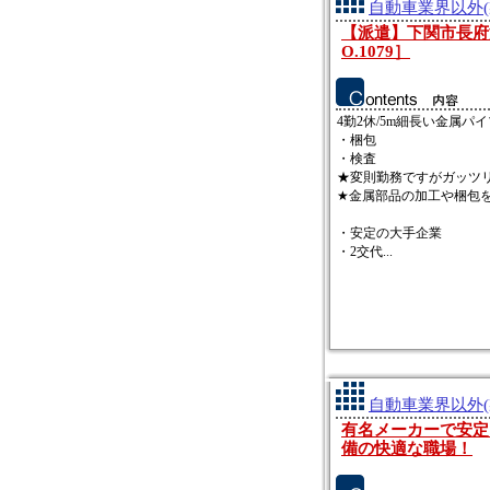
自動車業界以外(
【派遣】下関市長府港
O.1079］
4勤2休/5m細長い金属パ
・梱包
・検査
★変則勤務ですがガッツ
★金属部品の加工や梱包
・安定の大手企業
・2交代...
自動車業界以外(
有名メーカーで安定
備の快適な職場！