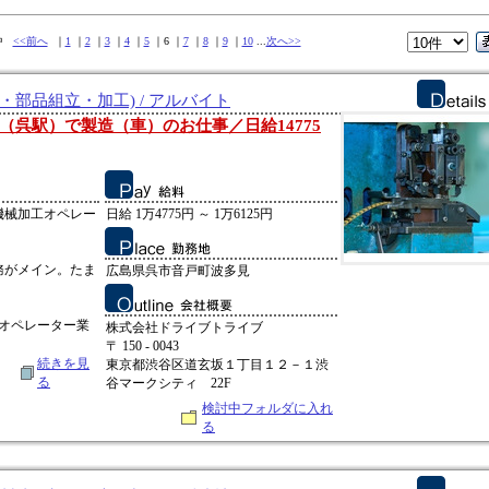
件中
<<前へ
｜
1
｜
2
｜
3
｜
4
｜
5
｜6 ｜
7
｜
8
｜
9
｜
10
...
次へ>>
・部品組立・加工) / アルバイト
（呉駅）で製造（車）のお仕事／日給14775
機械加工オペレー
日給 1万4775円 ～ 1万6125円
務がメイン。たま
広島県呉市音戸町波多見
オペレーター業
株式会社ドライブトライブ
〒 150 - 0043
続きを見
東京都渋谷区道玄坂１丁目１２－１渋
る
谷マークシティ 22F
検討中フォルダに入れ
る