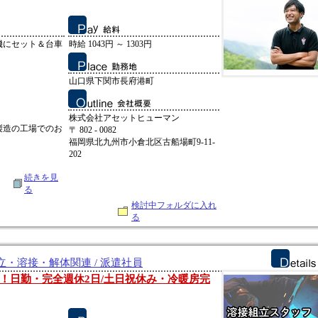
機にセット＆台車
時給 1043円 ～ 1303円
山口県下関市長府港町
株式会社アセットヒューマン
製造の工場でのお
〒 802 - 0082
福岡県北九州市小倉北区古船場町9-11-
202
続きを見
る
検討中フォルダに入れ
る
・溶接・解体関連 / 派遣社員
！日勤・完全週休2日/土日祝休み・冷暖房完