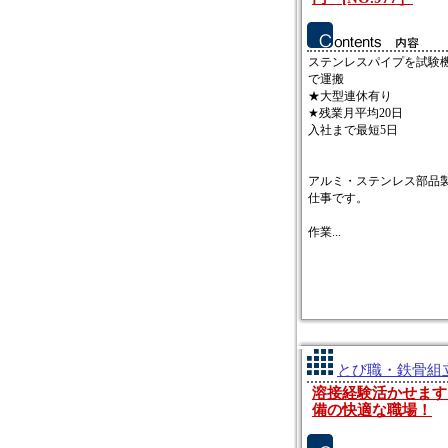
ステンレスパイプを試験
で運搬
★大型連休有り
★残業月平均20日
入社まで最短5日
アルミ・ステンレス部品
仕事です。
作業...
とび職・鉄骨組立
溶接経験活かせます
備の快適な職場！