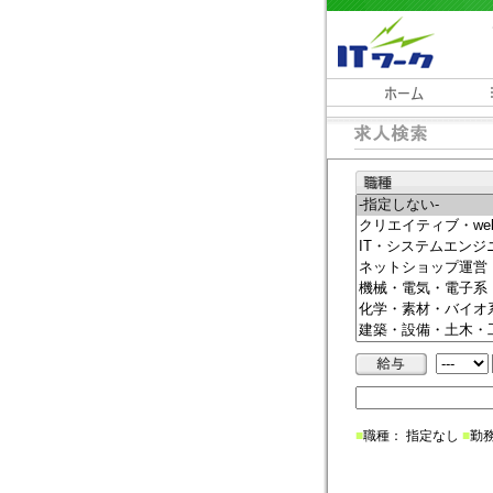
■
職種： 指定なし
■
勤