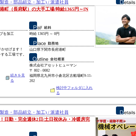
製造・部品組立・加工) / 派遣社員
町（長府駅）の大手工場/時給1365円～[N
イプを加工
時給 1365円 ～ 0円
リかせげます！
山口県下関市長府港町
をする工場です。
株式会社アセットヒューマン
〒 802 - 0082
続きを見
福岡県北九州市小倉北区古船場町9-11-
る
202
検討中フォルダに入れ
る
製造・部品組立・加工) / 派遣社員
！日勤・完全週休2日/土日祝休み・冷暖房完