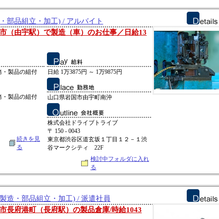
・部品組立・加工) / アルバイト
市（由宇駅）で製造（車）のお仕事／日給13
務・製品の組付
日給 1万3875円 ～ 1万9875円
務・製品の組付
山口県岩国市由宇町南沖
株式会社ドライブトライブ
〒 150 - 0043
続きを見
東京都渋谷区道玄坂１丁目１２－１渋
る
谷マークシティ 22F
検討中フォルダに入れ
る
製造・部品組立・加工) / 派遣社員
市長府港町（長府駅）の製品倉庫/時給1043