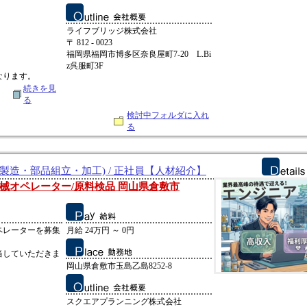
ライフブリッジ株式会社
〒 812 - 0023
福岡県福岡市博多区奈良屋町7-20 L.Bi
z呉服町3F
なります。
続きを見
る
検討中フォルダに入れ
る
製造・部品組立・加工) / 正社員【人材紹介】
械オペレーター/原料検品 岡山県倉敷市
ペレーターを募集
月給 24万円 ～ 0円
当していただきま
岡山県倉敷市玉島乙島8252-8
スクエアプランニング株式会社