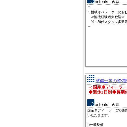
＊――――――――――
＼機械オペレーターのお
≪溶接経験者大歓迎≫
20～50代スタッフ多数
＊―――――――――――.
整備士等の整備関
＜国産車ディーラー
◆週休2日制◆長期
国産車ディーラーにて整
いただきます。
◇一般整備