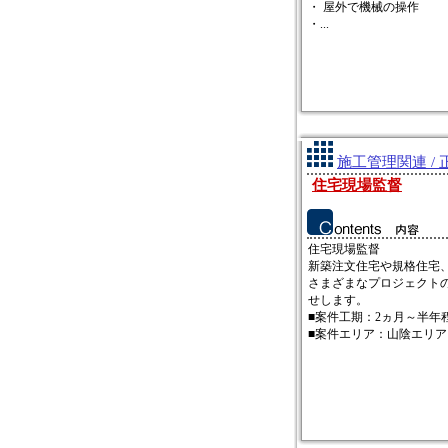
・ 屋外で機械の操作
・...
施工管理関連 / 
住宅現場監督
住宅現場監督
新築注文住宅や規格住宅
さまざまなプロジェクト
せします。
■案件工期：2ヵ月～半年
■案件エリア：山陰エリアに.