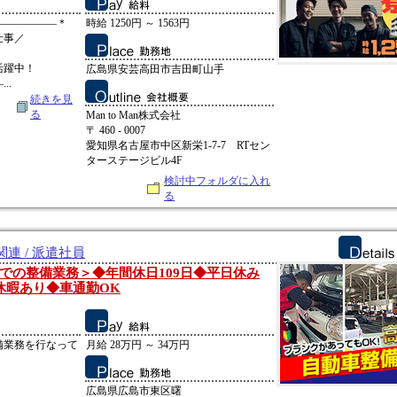
――――――＊
時給 1250円 ～ 1563円
仕事／
活躍中！
広島県安芸高田市吉田町山手
..
続きを見
る
Man to Man株式会社
〒 460 - 0007
愛知県名古屋市中区新栄1-7-7 RTセン
ターステージビル4F
検討中フォルダに入れ
る
連 / 派遣社員
での整備業務＞◆年間休日109日◆平日休み
休暇あり◆車通勤OK
備業務を行なって
月給 28万円 ～ 34万円
広島県広島市東区曙