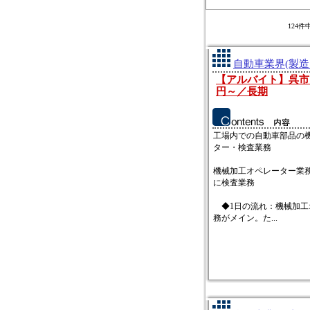
124
自動車業界(製造
【アルバイト】呉市
円～／長期
工場内での自動車部品の
ター・検査業務
機械加工オペレーター業
に検査業務
◆1日の流れ：機械加工
務がメイン。た...