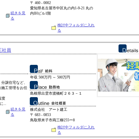
〒 460 - 0002
愛知県名古屋市中区丸の内1-9-21 丸の
続きを見
内IHビル1階
る
検討中フォルダに入れ
る
正社員
年収 500万円 ～ 500万円
、分譲住宅など、
の施工管理をお任
島根県出雲市渡橋町２６３－１
程度
..
続きを見
株式会社 アート建工
る
〒 683 - 0853
鳥取県米子市両三柳255ー8
検討中フォルダに入れ
る