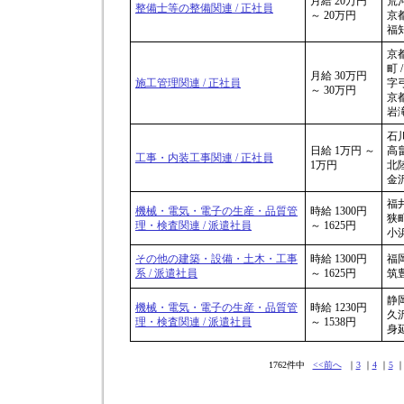
月給 20万円
荒河
整備士等の整備関連 / 正社員
～ 20万円
京
福
京
町 /
月給 30万円
施工管理関連 / 正社員
字弓
～ 30万円
京
岩
石川
日給 1万円 ～
高畠
工事・内装工事関連 / 正社員
1万円
北
金
福
機械・電気・電子の生産・品質管
時給 1300円
狭町
理・検査関連 / 派遣社員
～ 1625円
小浜
その他の建築・設備・土木・工事
時給 1300円
福岡
系 / 派遣社員
～ 1625円
筑豊
静岡
機械・電気・電子の生産・品質管
時給 1230円
久沢
理・検査関連 / 派遣社員
～ 1538円
身延
1762件中
<<前へ
｜
3
｜
4
｜
5