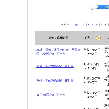
1762件中
<<前へ
｜
3
｜
4
｜
5
｜
6
｜
7
｜8 
職種 / 雇用形態
給与
大阪
機械・電気・電子の生産・品質管
年収 250万円
若林
理・検査関連 / 正社員
～ 250万円
大
広島
月給 35万円
整備士等の整備関連 / 正社員
大野
～ 35万円
山陽
大分
年収 300万円
整備士等の整備関連 / 正社員
下郡
～ 300万円
日豊
鳥取
年収 500万円
施工管理関連 / 正社員
南隈
～ 500万円
山陰
京都