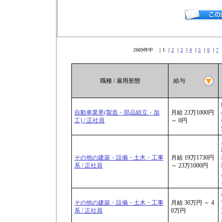
2669件中 ｜1 ｜
2
｜
3
｜
4
｜
5
｜
6
｜
7
職種 / 雇用形態
給与
自動車業界(製造・部品組立・加
月給 23万1000円
工) / 正社員
～ 0円
その他の建築・設備・土木・工事
月給 19万1730円
系 / 正社員
～ 23万1000円
その他の建築・設備・土木・工事
月給 30万円 ～ 4
系 / 正社員
0万円