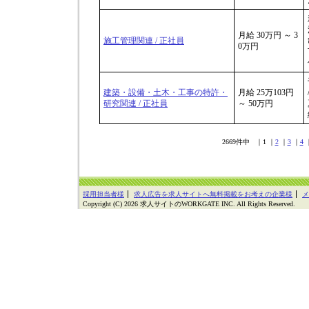
月給 30万円 ～ 3
施工管理関連 / 正社員
0万円
建築・設備・土木・工事の特許・
月給 25万103円
研究関連 / 正社員
～ 50万円
2669件中 ｜1 ｜
2
｜
3
｜
4
採用担当者様
求人広告を求人サイトへ無料掲載をお考えの企業様
メ
Copyright (C) 2026 求人サイトのWORKGATE INC. All Rights Reserved.