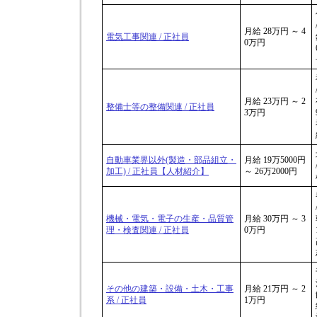
月給 28万円 ～ 4
電気工事関連 / 正社員
0万円
月給 23万円 ～ 2
整備士等の整備関連 / 正社員
3万円
自動車業界以外(製造・部品組立・
月給 19万5000円
加工) / 正社員【人材紹介】
～ 26万2000円
機械・電気・電子の生産・品質管
月給 30万円 ～ 3
理・検査関連 / 正社員
0万円
その他の建築・設備・土木・工事
月給 21万円 ～ 2
系 / 正社員
1万円