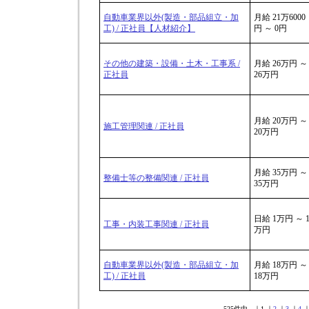
自動車業界以外(製造・部品組立・加
月給 21万6000
工) / 正社員【人材紹介】
円 ～ 0円
その他の建築・設備・土木・工事系 /
月給 26万円 ～
正社員
26万円
月給 20万円 ～
施工管理関連 / 正社員
20万円
月給 35万円 ～
整備士等の整備関連 / 正社員
35万円
日給 1万円 ～ 
工事・内装工事関連 / 正社員
万円
自動車業界以外(製造・部品組立・加
月給 18万円 ～
工) / 正社員
18万円
525件中 ｜1 ｜
2
｜
3
｜
4