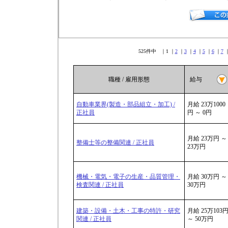
525件中 ｜1 ｜
2
｜
3
｜
4
｜
5
｜
6
｜
7
職種 / 雇用形態
給与
自動車業界(製造・部品組立・加工) /
月給 23万1000
正社員
円 ～ 0円
月給 23万円 ～
整備士等の整備関連 / 正社員
23万円
機械・電気・電子の生産・品質管理・
月給 30万円 ～
検査関連 / 正社員
30万円
建築・設備・土木・工事の特許・研究
月給 25万103
関連 / 正社員
～ 50万円