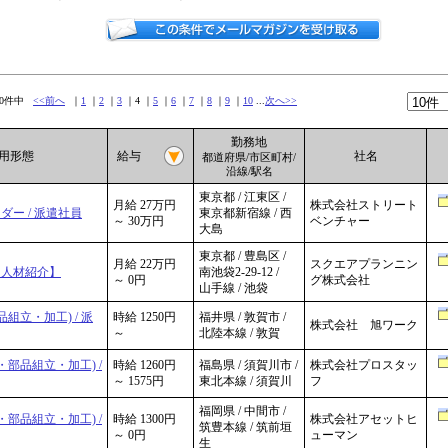
600件中
<<前へ
｜
1
｜
2
｜
3
｜4 ｜
5
｜
6
｜
7
｜
8
｜
9
｜
10
...
次へ>>
勤務地
雇用形態
給与
社名
都道府県/市区町村/
沿線/駅名
東京都 / 江東区 /
月給 27万円
株式会社ストリート
ダー / 派遣社員
東京都新宿線 / 西
～ 30万円
ベンチャー
大島
東京都 / 豊島区 /
月給 22万円
スクエアプランニン
【人材紹介】
南池袋2-29-12 /
～ 0円
グ株式会社
山手線 / 池袋
組立・加工) / 派
時給 1250円
福井県 / 敦賀市 /
株式会社 旭ワーク
～
北陸本線 / 敦賀
部品組立・加工) /
時給 1260円
福島県 / 須賀川市 /
株式会社プロスタッ
～ 1575円
東北本線 / 須賀川
フ
福岡県 / 中間市 /
部品組立・加工) /
時給 1300円
株式会社アセットヒ
筑豊本線 / 筑前垣
～ 0円
ューマン
生