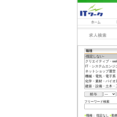
フリーワード検索
■
職種： 指定なし
■
勤