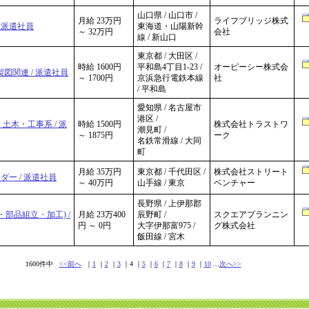
山口県 / 山口市 /
月給 23万円
ライフブリッジ株式
 派遣社員
東海道・山陽新幹
～ 32万円
会社
線 / 新山口
東京都 / 大田区 /
時給 1600円
平和島4丁目1-23 /
オーピーシー株式会
図関連 / 派遣社員
～ 1700円
京浜急行電鉄本線
社
/ 平和島
愛知県 / 名古屋市
港区 /
土木・工事系 / 派
時給 1500円
株式会社トラストワ
潮見町 /
～ 1875円
ーク
名鉄常滑線 / 大同
町
月給 35万円
東京都 / 千代田区 /
株式会社ストリート
ダー / 派遣社員
～ 40万円
山手線 / 東京
ベンチャー
長野県 / 上伊那郡
部品組立・加工) /
月給 23万400
辰野町 /
スクエアプランニン
円 ～ 0円
大字伊那富975 /
グ株式会社
飯田線 / 宮木
1600件中
<<前へ
｜
1
｜
2
｜
3
｜4 ｜
5
｜
6
｜
7
｜
8
｜
9
｜
10
...
次へ>>