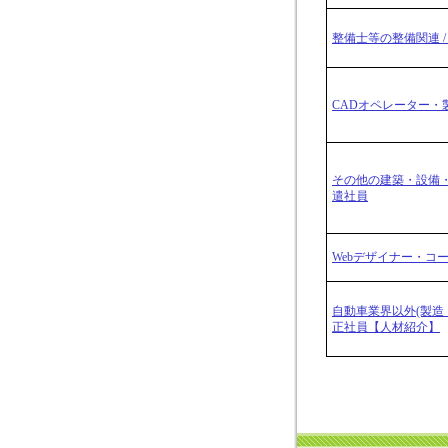
整備士等の整備関連 /
CADオペレーター・製
その他の建築・設備・
遣社員
Webデザイナー・コー
自動車業界以外(製造・
正社員【人材紹介】