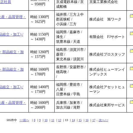
 正社員
京成電鉄本線 / 京
京葉工業株式会社
～ 9500円
成船橋
福井県 / 三方上中
生産・品質管理・
時給 1300円
郡若狭町 /
株式会社 旭ワーク
～ 1625円
小浜線 / 三方
福岡県 / 嘉麻市 /
組立・加工) /
時給 1150円
漆生 /
有限会社 FJサポート
～ 1438円
筑豊本線 / 天道
福島県 / 須賀川市 /
・部品組立・加
時給 1260円
森宿 /
株式会社プロスタッフ
～ 1575円
東北本線 / 須賀川
長野県 / 安曇野市 /
・部品組立・加
時給 1600円
株式会社ヒューマンイ
穂高牧 /
～ 1700円
ンデックス
/
福岡県 / 豊前市 /
組立・加工) /
時給 1400円
株式会社アセットヒュ
八屋 /
～ 1750円
ーマン
日豊本線 / 宇島
生産・品質管理・
時給 1600円
兵庫県 / 加東市 /
株式会社東邦サービス
～ 2000円
加古川線 / 滝野
505件中
<<前へ
｜
8
｜
9
｜
10
｜
11
｜
12
｜13 ｜
14
｜
15
｜
16
｜
17
...
次へ>>