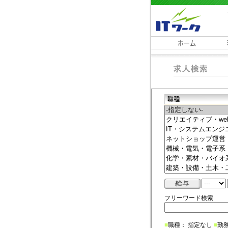
フリーワード検索
■
職種： 指定なし
■
勤