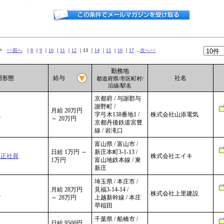
件中
<<前へ
｜
8
｜
9
｜
10
｜
11
｜
12
｜13 ｜
14
｜
15
｜
16
｜
17
...
次へ>>
勤務地
雇用形態
給与
社名
都道府県/市区町村/
沿線/駅名
京都府 / 与謝郡与
謝野町 /
月給 20万円
員
字弓木138番地1 /
株式会社山添電気
～ 20万円
京都丹後鉄道宮豊
線 / 岩滝口
富山県 / 富山市 /
日給 1万円 ～
新庄本町3-1-13 /
 正社員
株式会社エイキ
1万円
富山地鉄本線 / 東
新庄
埼玉県 / 本庄市 /
月給 28万円
見福3-14-14 /
員
株式会社上里建設
～ 28万円
上越新幹線 / 本庄
早稲田
千葉県 / 船橋市 /
日給 9500円