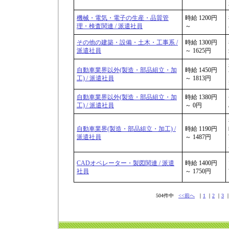
機械・電気・電子の生産・品質管
時給 1200円
理・検査関連 / 派遣社員
～
その他の建築・設備・土木・工事系 /
時給 1300円
派遣社員
～ 1625円
自動車業界以外(製造・部品組立・加
時給 1450円
工) / 派遣社員
～ 1813円
自動車業界以外(製造・部品組立・加
時給 1380円
工) / 派遣社員
～ 0円
自動車業界(製造・部品組立・加工) /
時給 1190円
派遣社員
～ 1487円
CADオペレーター・製図関連 / 派遣
時給 1400円
社員
～ 1750円
504件中
<<前へ
｜
1
｜
2
｜
3
｜