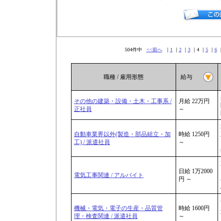
504件中
<<前へ
｜
1
｜
2
｜
3
｜4 ｜
5
｜
6
職種 / 雇用形態
給与
その他の建築・設備・土木・工事系 /
月給 22万円
正社員
～
自動車業界以外(製造・部品組立・加
時給 1250円
工) / 派遣社員
～
日給 1万2000
電気工事関連 / アルバイト
円 ～
機械・電気・電子の生産・品質管
時給 1600円
理・検査関連 / 派遣社員
～