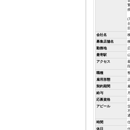
会社名
募集店舗名
株
勤務地
最寄駅
アクセス
職種
雇用形態
契約期間
給与
月
応募資格
アピール
時間
休日