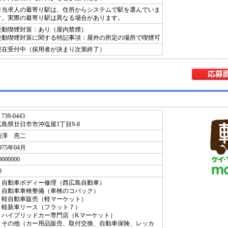
※当求人の最寄り駅は、住所からシステムで駅を選んでいま
す。実際の最寄り駅は異なる場合があります。
受動喫煙対策：あり（屋内禁煙）
受動喫煙対策に関する特記事項：屋外の所定の場所で喫煙可
現在受付中（採用者が決まり次第終了）
739-0443
広島県廿日市市沖塩屋1丁目9-8
新澤 亮二
975年04月
0000000
0
・自動車ボディー修理（西広島自動車）
・自動車車検整備（車検のコバック）
・軽自動車販売（軽マーケット）
・軽新車リース（フラット７）
・ハイブリッドカー専門店（Kマーケット）
・その他（カー用品販売、取付交換、自動車保険、レッカ