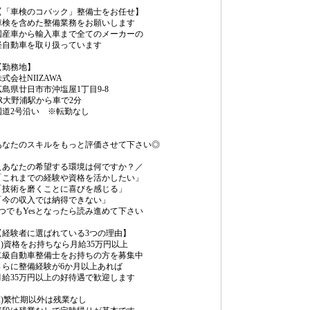
【「車検のコバック」整備士をお任せ】
車検を含めた整備業務をお願いします
国産車から輸入車まで全てのメーカーの
軽自動車を取り扱っています
【勤務地】
式会社NIIZAWA
広島県廿日市市沖塩屋1丁目9-8
JR大野浦駅から車で2分
国道2号沿い ※転勤なし
あなたのスキルをもっと評価させて下さい◎
＼あなたの希望する環境は何ですか？／
「これまでの経験や資格を活かしたい」
「技術を磨くことに喜びを感じる」
「今の収入では納得できない」
1つでもYesとなったら読み進めて下さい
【経験者に選ばれている3つの理由】
(1)資格をお持ちなら月給35万円以上
二級自動車整備士をお持ちの方を募集中
さらに整備経験が6か月以上あれば
月給35万円以上の好待遇で歓迎します
(2)繁忙期以外は残業なし