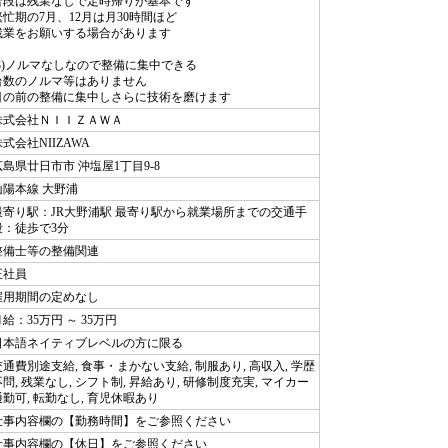
普段は残業なしで定時帰りが基本です
繁忙期の7月、12月は月30時間ほど
残業をお願いする場合があります
(3)ノルマなしなので整備に集中できる
台数のノルマ等はありません
目の前の整備に集中しさらに技術を磨けます
株式会社ＮＩＩＺＡＷＡ
式会社NIIZAWA
広島県廿日市市 沖塩屋1丁目9-8
山陽本線 大野浦
最寄り駅：JR大野浦駅 最寄り駅から就業場所までの交通手
段：徒歩で3分
整備士等の整備関連
正社員
雇用期間の定めなし
給：35万円 ～ 35万円
日本語ネイティブレベルの方に限る
交通費別途支給, 食事・まかない支給, 制服あり, 高収入, 学歴
不問, 残業なし, シフト制, 昇給あり, 研修制度充実, マイカー
通勤可, 転勤なし, 育児休暇あり
仕事内容欄の【勤務時間】をご参照ください
仕事内容欄の【休日】をご参照ください