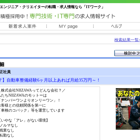
エンジニア・クリエイターの転職・求人情報なら「ITワーク」
常時3000件以上の求人情報掲載中
検索結果一覧
 正社員
す】自動車整備経験6ヶ月以上あれば月給35万円～！
＼株式会社NIIZAWAってどんな会社？／
私たちNIIZAWAのモットーは
「ナンバーワンよりオンリーワン」！
お客様との信頼関係を第一に
「車検のコバック」等を運営しています
【いやな「アレ」がない環境】
■ノルマなし
■残業なし
■転勤なし