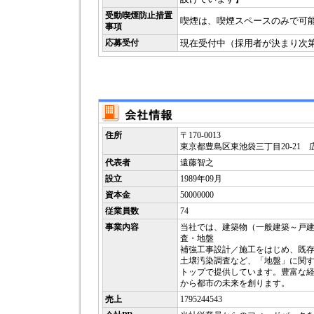
受動喫煙防止措置
喫煙は、喫煙スペースのみで可
事項
応募受付
現在受付中（採用者が決まり次
住所
〒170-0013
東京都豊島区東池袋三丁目20-21 
代表者
遠藤智之
設立
1989年09月
資本金
50000000
従業員数
74
事業内容
当社では、建築物（一般建築～戸
査・地盤
補強工事設計／施工をはじめ、既
土壌汚染調査など、「地盤」に関
トップで提供しています。豊富な
から都市の未来を創ります。
売上
1795244543