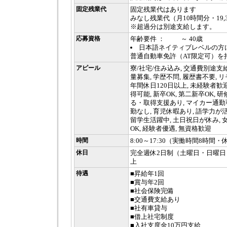
固定残業代
固定残業代はあります
みなし残業代（月10時間分・19,37
※超過分は別途支給します。
応募資格
年齢要件 ： ～ 40歳
日本語ネイティブレベルの方
普通自動車免許（AT限定可）を
アピール
寮/社宅/住み込み, 交通費別途支給,
量募集, 学歴不問, 履歴書不要, リ
年間休日120日以上, 未経験者歓迎
得可能, 新卒OK, 第二新卒OK, 
る・取得支援あり, マイカー通勤可
勤なし, 育児休暇あり, 語学力が
留学生活躍中, 土日祝日が休み, 
OK, 経験者優遇, 無資格歓迎
時間
8:00～17:30（実働時間8時間・
休日
完全週休2日制（土曜日・日曜日
上
待遇
■昇給年1回
■賞与年2回
■社会保険完備
■交通費支給あり
■社有車貸与
■借上社宅制度
■入社支度金10万円支給