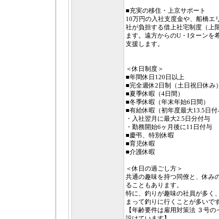
■充実の移住・上京サポート
10万円の入社支度金や、船橋エ
社が負担する借上社宅制度（上
ます。遠方からのU・Iターンを
支援します。
＜休日制度＞
■年間休日120日以上
■完全週休2日制（土日祝日休み
■夏季休暇（4日間）
■冬季休暇（年末年始6日間）
■有給休暇（初年度最大13.5日
・入社翌月に最大2.5日分付与
・勤務開始6ヶ月後に11日付与
■慶弔、特別休暇
■育児休暇
■介護休暇
＜休日の過ごし方＞
共通の趣味を持つ同僚と、休み
ることもあります。
特に、釣りが趣味の社員が多く
まって釣りに行くことが多いで
【年齢要件は雇用対策法 ３号の
設けています】