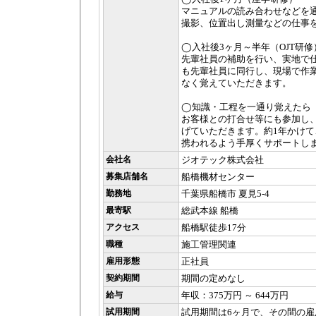
マニュアルの読み合わせなどを
撮影、位置出し測量などの仕事
◯入社後3ヶ月～半年（OJT研修
先輩社員の補助を行い、実地で
も先輩社員に同行し、現場で作
なく覚えていただきます。
◯知識・工程を一通り覚えたら
お客様との打合せ等にも参加し
げていただきます。約1年かけ
携われるよう手厚くサポートし
会社名
ジオテック株式会社
募集店舗名
船橋機材センター
勤務地
千葉県船橋市 夏見5-4
最寄駅
総武本線 船橋
アクセス
船橋駅徒歩17分
職種
施工管理関連
雇用形態
正社員
契約期間
期間の定めなし
給与
年収：375万円 ～ 644万円
試用期間
試用期間は6ヶ月で、その間の