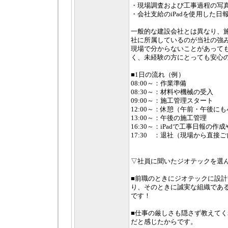
・現場調査および工事過程の写
・会社支給のiPadを使用した日
一般的な建設会社とは異なり、
社に所属しているのが当社の強
現場で分からないことがあって
く、未経験の方にとっても安心
■1日の流れ（例）
08:00～：作業準備
08:30～：材料や機械の受入
09:00～：施工管理スタート
12:00～：休憩（午前・午後に
13:00～：午後の施工管理
16:30～：iPadで工事日報の作
17:30 ：退社（現場から直接
▽社員に聞いたジオテックを選
■前職のときにジオテックに設
り、そのときに誠実な組織であ
です！
■仕事の厳しさも隠さず教えて
だと感じたからです。