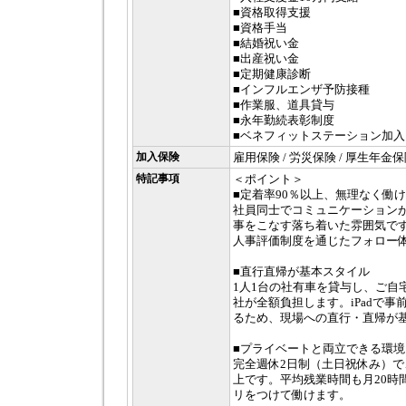
■資格取得支援
■資格手当
■結婚祝い金
■出産祝い金
■定期健康診断
■インフルエンザ予防接種
■作業服、道具貸与
■永年勤続表彰制度
■ベネフィットステーション加入
加入保険
雇用保険 / 労災保険 / 厚生年金保
特記事項
＜ポイント＞
■定着率90％以上、無理なく働
社員同士でコミュニケーション
事をこなす落ち着いた雰囲気で
人事評価制度を通じたフォロー
■直行直帰が基本スタイル
1人1台の社有車を貸与し、ご自
社が全額負担します。iPadで
るため、現場への直行・直帰が
■プライベートと両立できる環境
完全週休2日制（土日祝休み）で
上です。平均残業時間も月20時
リをつけて働けます。