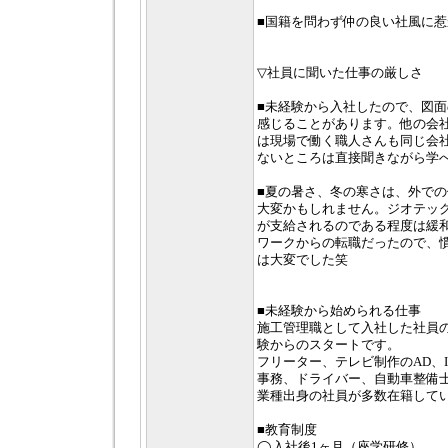
■国籍を問わず仲の良い社風に
▽社員に聞いた仕事の厳しさ
■未経験から入社したので、図
感じることがあります。他の会
は現場で働く職人さんも同じ会
ないところは直接聞きながら学
■夏の暑さ、冬の寒さは、外で
大変かもしれません。ジオテッ
が支給されるのである程度は緩
ワークからの転職だったので、
は大変でした笑
■未経験から始められる仕事
施工管理職として入社した社員の
験からのスタートです。
フリーター、テレビ制作のAD、
事務、ドライバー、自動車整備
業種出身の社員が多数在籍して
■教育制度
◯入社後1ヶ月（座学研修）