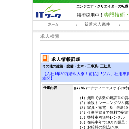
エンジニア・クリエイターの転職
常時3000件以上の求人情報掲載中
その他の建築・設備・土木・工事系 / 正社員
【入社1年30万贈即入寮！前払】!ジム、社用車
幸区】
仕事内容
((●≧∀≦)━☆ティーエスケイの特典━
（1）無料で多数の建設系の資
（2）新設トレーニングジム併
（3）家具・家電 & 最新10ギガWi
（4）仕事開始まで無料で宿泊
（5）弊社車両無料レンタル
（6）在籍半年で10万円贈呈！
（7）お給料の前払いOK