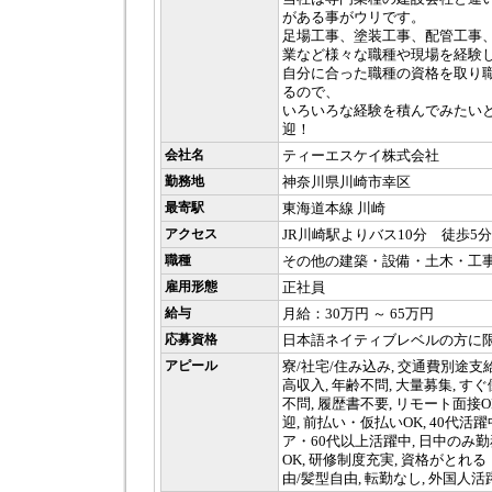
がある事がウリです。
足場工事、塗装工事、配管工事
業など様々な職種や現場を経験
自分に合った職種の資格を取り
るので、
いろいろな経験を積んでみたい
迎！
会社名
ティーエスケイ株式会社
勤務地
神奈川県川崎市幸区
最寄駅
東海道本線 川崎
アクセス
JR川崎駅よりバス10分 徒歩5分
職種
その他の建築・設備・土木・工
雇用形態
正社員
給与
月給：30万円 ～ 65万円
応募資格
日本語ネイティブレベルの方に
アピール
寮/社宅/住み込み, 交通費別途支
高収入, 年齢不問, 大量募集, す
不問, 履歴書不要, リモート面接O
迎, 前払い・仮払いOK, 40代活躍中
ア・60代以上活躍中, 日中のみ勤務
OK, 研修制度充実, 資格がとれ
由/髪型自由, 転勤なし, 外国人活