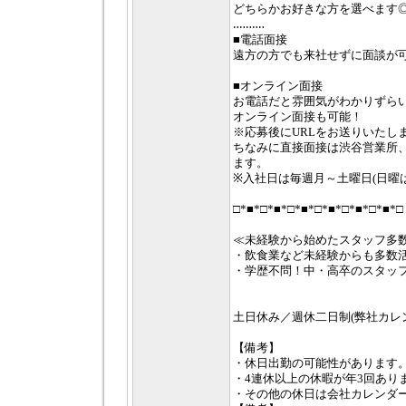
どちらかお好きな方を選べます
‥‥‥‥‥
■電話面接
遠方の方でも来社せずに面談が
■オンライン面接
お電話だと雰囲気がわかりずら
オンライン面接も可能！
※応募後にURLをお送りいたし
ちなみに直接面接は渋谷営業所
ます。
※入社日は毎週月～土曜日(日曜は
□*■*□*■*□*■*□*■*□*■*□*■*□
≪未経験から始めたスタッフ多
・飲食業など未経験からも多数
・学歴不問！中・高卒のスタッ
土日休み／週休二日制(弊社カレ
【備考】
・休日出勤の可能性があります
・4連休以上の休暇が年3回あり
・その他の休日は会社カレンダ