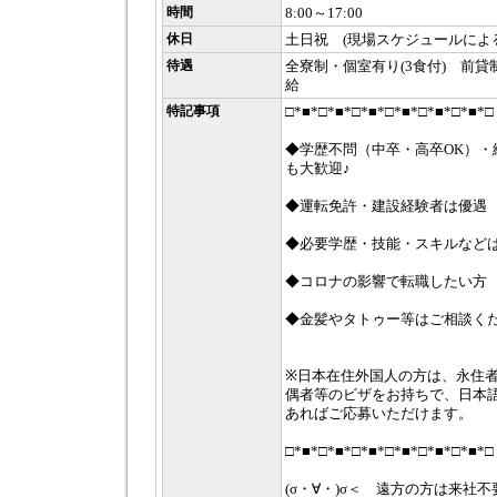
時間
8:00～17:00
休日
土日祝 (現場スケジュールによ
待遇
全寮制・個室有り(3食付) 前
給
特記事項
□*■*□*■*□*■*□*■*□*■*□*■*□
◆学歴不問（中卒・高卒OK）・
も大歓迎♪
◆運転免許・建設経験者は優遇
◆必要学歴・技能・スキルなど
◆コロナの影響で転職したい方
◆金髪やタトゥー等はご相談く
※日本在住外国人の方は、永住
偶者等のビザをお持ちで、日本語
あればご応募いただけます。
□*■*□*■*□*■*□*■*□*■*□*■*□
(σ・∀・)σ＜ 遠方の方は来社