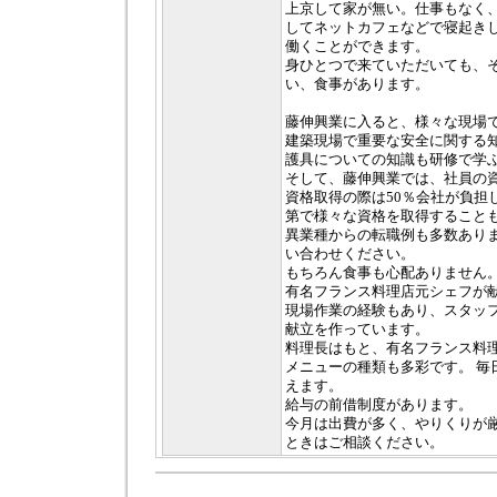
上京して家が無い。仕事もなく
してネットカフェなどで寝起き
働くことができます。
身ひとつで来ていただいても、
い、食事があります。
藤伸興業に入ると、様々な現場
建築現場で重要な安全に関する
護具についての知識も研修で学
そして、藤伸興業では、社員の
資格取得の際は50％会社が負担
第で様々な資格を取得すること
異業種からの転職例も多数あり
い合わせください。
もちろん食事も心配ありません
有名フランス料理店元シェフが
現場作業の経験もあり、スタッ
献立を作っています。
料理長はもと、有名フランス料
メニューの種類も多彩です。 毎
えます。
給与の前借制度があります。
今月は出費が多く、やりくりが
ときはご相談ください。