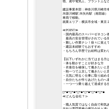
他、鳶や電気工、プラント工な
建設事業本部：神奈川県川崎市幸区
JR新川崎駅 JR矢向駅（南部線
車両で移動。
就業エリア：横浜市全域・東京
≪POINT≫
・国内最高のスーパーゼネコン
最高の安全管理がされている
・難しい作業ナシ！徐々に覚えて
・建設未経験でもおすすめ
・もちろん学歴でお給料は変わ
【以下いずれかに当てはまる方
・体を動かすことが好きな方
・衣食住を確保して働きたいと
・鞄一つで上京して働きたいと
・元気に明るく仕事に取り組め
・自分たちが作りあげたものへ
・一つ一つ乗り越えて達成する
□*■*□*■*□*■*□*■*□*■*□*■
≪どんな会社？≫
・職人気質ではなく自由で和気
当社は専門業種の建設会社と違