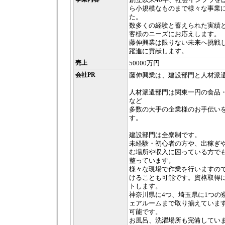
ら小規模なものまで様々な事業
た。
数多くの経験と蓄えられた実績
客様のニーズにお応えします。
藤伸興業は限りない未来へ挑戦
躍進に貢献します。
売上
50000万円
会社PR
藤伸興業は、建設部門と人材派
人材派遣部門は関東一円の食品
など
多数の大手の企業様のお手伝い
す。
建設部門は全寮制です。
未経験・初心者の方や、出稼ぎ
む場所や収入に困っている方で
整っています。
様々な現場で作業を行いますの
けることも可能です。資格取得
トします。
神奈川県に4つ、埼玉県に1つの
ェアルームまで取り揃えています
可能です。
お風呂、洗濯場所も完備してい