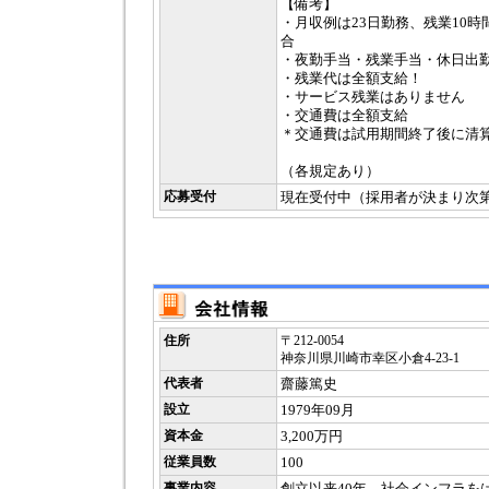
【備考】
・月収例は23日勤務、残業10
合
・夜勤手当・残業手当・休日出勤
・残業代は全額支給！
・サービス残業はありません
・交通費は全額支給
＊交通費は試用期間終了後に清
（各規定あり）
応募受付
現在受付中（採用者が決まり次
住所
〒212-0054
神奈川県川崎市幸区小倉4-23-1
代表者
齋藤篤史
設立
1979年09月
資本金
3,200万円
従業員数
100
事業内容
創立以来40年、社会インフラを