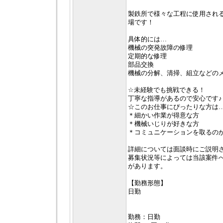
製鉄所で様々な工程に使用され
場です！
具体的には…
機械の突発故障の修理
定期的な修理
部品交換
機械の分解、清掃、組立などの
☆未経験でも挑戦できる！
丁寧な指導があるので安心です♪
☆このお仕事にぴったりな方は
＊細かい作業が得意な方
＊機械いじりが好きな方
＊コミュニケーションを取るの
詳細については面談時にご説明
募集状況等によっては当該案件
があります。
【勤務形態】
日勤
勤務：日勤