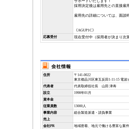
サポートいたします！
採用決定後は雇用先との直接雇
雇用先の詳細については、面談
《AGUP1C》
応募受付
現在受付中（採用者が決まり次
住所
〒141-0022
東京都品川区東五反田1-11-15 電波
代表者
代表取締役社長 山田 津寿
設立
1998年01月
資本金
従業員数
13000人
事業内容
総合製造派遣・請負事業
売上
会社PR
地域密着、地元で働ける豊富な案