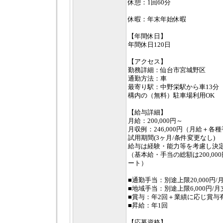
休憩：1回60分
休暇：年末年始休暇
【年間休日】
年間休日120日
【アクセス】
勤務詳細：仙台市宮城野区
通勤方法：車
最寄り駅：中野栄駅から車13分
構内の（無料）駐車場利用OK
【給与詳細】
月給：200,000円～
月収例：246,000円（月給＋各
試用期間(3ヶ月/条件変更なし)
給与は経験・能力等を考慮し決
（基本給・手当の総額は200,000円
ート）
■通勤手当：別途上限20,000円/
■地域手当：別途上限6,000円/月
■賞与：年2回＋業績に応じ賞与
■昇給：年1回
【応募資格】