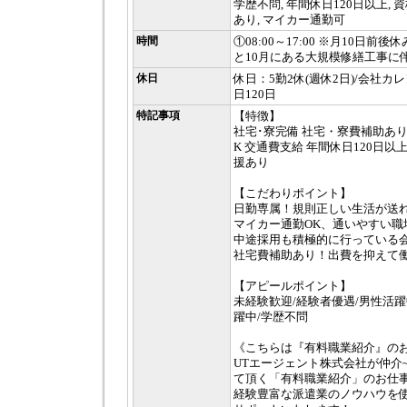
学歴不問, 年間休日120日以上,
あり, マイカー通勤可
時間
①08:00～17:00 ※月10日前
と10月にある大規模修繕工事に
休日
休日：5勤2休(週休2日)/会社カ
日120日
特記事項
【特徴】
社宅･寮完備 社宅・寮費補助あり
K 交通費支給 年間休日120日以
援あり
【こだわりポイント】
日勤専属！規則正しい生活が送
マイカー通勤OK、通いやすい職
中途採用も積極的に行っている
社宅費補助あり！出費を抑えて働
【アピールポイント】
未経験歓迎/経験者優遇/男性活躍中
躍中/学歴不問
《こちらは『有料職業紹介』の
UTエージェント株式会社が仲介
て頂く「有料職業紹介」のお仕
経験豊富な派遣業のノウハウを