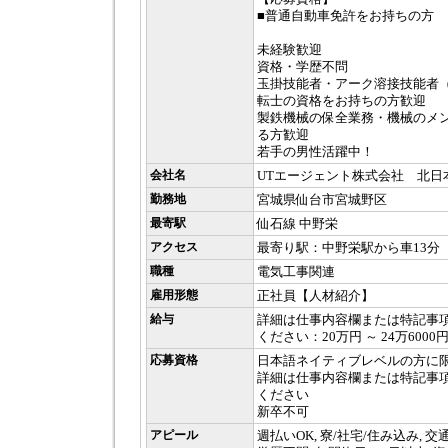
■普通自動車免許をお持ちの方
未経験歓迎
資格・学歴不問
玉掛技能者・アーク溶接技能者
転士の資格をお持ちの方歓迎
製鉄機械の保全業務・機械のメ
る方歓迎
若手の男性活躍中！
会社名
UTエージェント株式会社 北日
勤務地
宮城県仙台市宮城野区
最寄駅
仙石線 中野栄
アクセス
最寄り駅：中野栄駅から車13分
職種
電気工事関連
雇用形態
正社員【人材紹介】
給与
詳細は仕事内容欄または特記事
ください：20万円 ～ 24万6000
応募資格
日本語ネイティブレベルの方に
詳細は仕事内容欄または特記事
ください
新卒不可
アピール
週払いOK, 寮/社宅/住み込み, 交