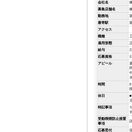
会社名
募集店舗名
勤務地
最寄駅
アクセス
職種
雇用形態
給与
応募資格
アピール
問
時間
休日
特記事項
受動喫煙防止措置
事項
応募受付