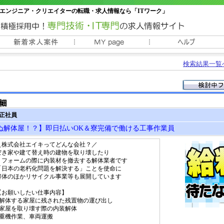
エンジニア・クリエイターの転職・求人情報なら「ITワーク」
常時3000件以上の求人情報掲載中
検索結果一覧
 正社員
ぬ解体屋！？】即日払いOK＆寮完備で働ける工事作業員
＼株式会社エイキってどんな会社？／
空き家や建て替え時の建物を取り壊したり
リフォームの際に内装材を撤去する解体業者です
「日本の老朽化問題を解決する」ことを使命に
解体のほかリサイクル事業等も展開しています
【お願いしたい仕事内容】
■解体する家屋に残された残置物の運び出し
■家屋を取り壊す際の内装解体
■重機作業、車両運搬