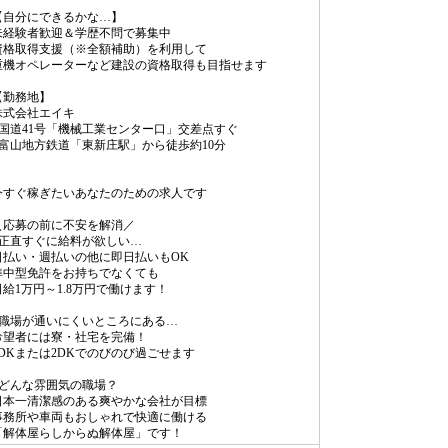
【自分にできるかな…】
未経験者歓迎＆学歴不問で募集中
資格取得支援（※全額補助）を利用して
重機オペレーターなど建設の資格取得も目指せます
【勤務地】
株式会社エイキ
■国道41号「機械工業センター口」交差点すぐ
■富山地方鉄道「東新庄駅」から徒歩約10分
今すぐ稼ぎたいあなたのための求人です
＼応募の前に不安を解消／
■正直すぐに給料が欲しい…
日払い・週払いの他に即日払いもOK
準中型免許をお持ちでなくても
日給1万円～1.8万円で働けます！
■職場が通いにくいところにある…
希望者には寮・社宅を完備！
1DKまたは2DKでのびのび過ごせます
■どんな雰囲気の職場？
日本一清潔感のある爽やかな会社が目標
事務所や車両もおしゃれで快適に働ける
「解体屋らしからぬ解体屋」です！