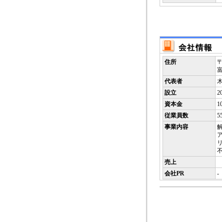
住所
〒
富
代表者
設立
2
資本金
1
従業員数
5
事業内容
売上
会社PR
-