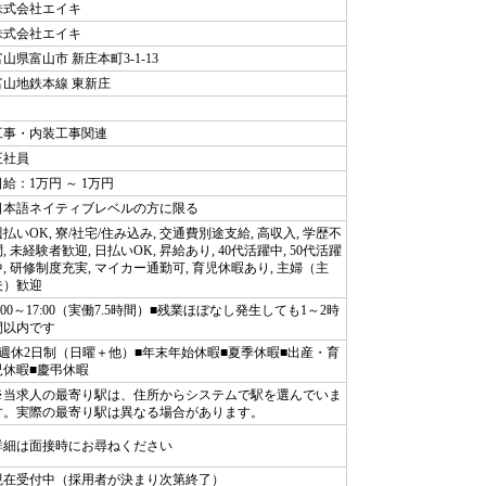
株式会社エイキ
株式会社エイキ
富山県富山市 新庄本町3-1-13
富山地鉄本線 東新庄
工事・内装工事関連
正社員
日給：1万円 ～ 1万円
日本語ネイティブレベルの方に限る
週払いOK, 寮/社宅/住み込み, 交通費別途支給, 高収入, 学歴不
, 未経験者歓迎, 日払いOK, 昇給あり, 40代活躍中, 50代活躍
中, 研修制度充実, マイカー通勤可, 育児休暇あり, 主婦（主
夫）歓迎
8:00～17:00（実働7.5時間）■残業ほぼなし発生しても1～2時
間以内です
■週休2日制（日曜＋他）■年末年始休暇■夏季休暇■出産・育
児休暇■慶弔休暇
※当求人の最寄り駅は、住所からシステムで駅を選んでいま
す。実際の最寄り駅は異なる場合があります。
詳細は面接時にお尋ねください
現在受付中（採用者が決まり次第終了）