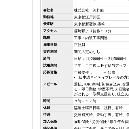
会社名
株式会社 河野組
勤務地
東京都江戸川区
最寄駅
東京都新宿線 篠崎
アクセス
篠崎駅より徒歩１０分
職種
工事・内装工事関連
雇用形態
正社員
契約期間
期間の定めなし
給与
日給：1万2000円 ～ 2万5000円
試用期間
半年 半年後は必ず給与アップ
応募資格
年齢要件 ： ～ 45歳
日本語ネイティブレベルの方
アピール
週払いOK, 寮/社宅/住み込み, 
る・即日勤務, 学歴不問, 未経験者
がとれる・取得支援あり, 独立支
時間
８時～１７時
休日
隔週土曜日日曜、祝日、有給
待遇
交通費支給、皆勤手当、有給、
加入保険
雇用保険 / 労災保険 / 厚生年金保
特記事項
会社にて面談、そこで色々話し