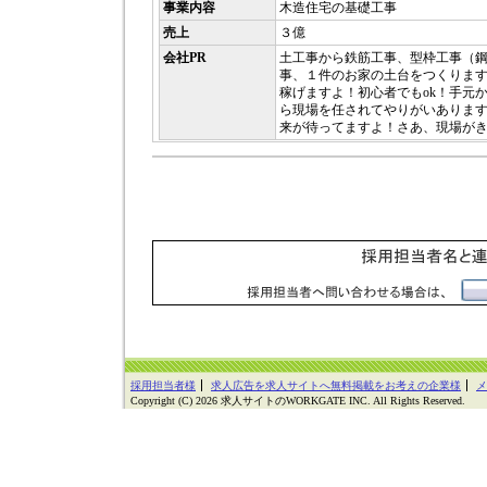
事業内容
木造住宅の基礎工事
売上
３億
会社PR
土工事から鉄筋工事、型枠工事（
事、１件のお家の土台をつくりま
稼げますよ！初心者でもok！手元
ら現場を任されてやりがいありま
来が待ってますよ！さあ、現場が
採用担当者様
求人広告を求人サイトへ無料掲載をお考えの企業様
メ
Copyright (C) 2026 求人サイトのWORKGATE INC. All Rights Reserved.