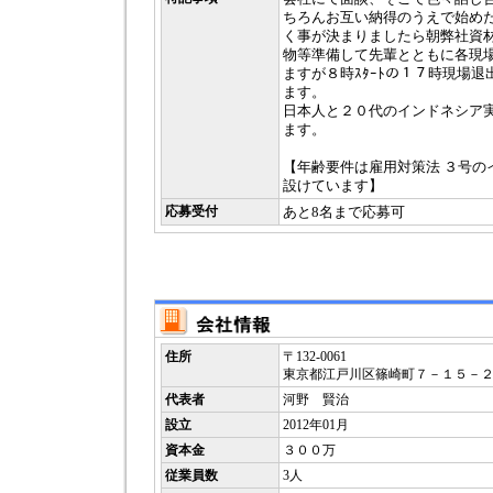
ちろんお互い納得のうえで始め
く事が決まりましたら朝弊社資
物等準備して先輩とともに各現
ますが８時ｽﾀｰﾄの１７時現場
ます。
日本人と２０代のインドネシア
ます。
【年齢要件は雇用対策法 ３号の
設けています】
応募受付
あと8名まで応募可
住所
〒132-0061
東京都江戸川区篠崎町７－１５－
代表者
河野 賢治
設立
2012年01月
資本金
３００万
従業員数
3人