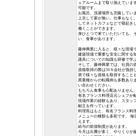
ェアルームまで取り揃えています
可能です。
お風呂、洗濯場所も完備してい
上京して家が無い。仕事もなく
してネットカフェなどで寝起き
働くことができます。
身ひとつで来ていただいても、
い、食事があります。
藤伸興業に入ると、様々な現場
建築現場で重要な安全に関する
護具についての知識も研修で学
そして、藤伸興業では、社員の
資格取得の際は50％会社が負担
第で様々な資格を取得すること
異業種からの転職例も多数あり
い合わせください。
もちろん食事も心配ありません
有名フランス料理店元シェフが
現場作業の経験もあり、スタッ
献立を作っています。
料理長はもと、有名フランス料
メニューの種類も多彩です。 毎
えます。
給与の前借制度があります。
今月は出費が多く、やりくりが