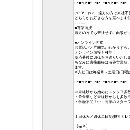
□*■*□*■*□*■*□*■*□*■*□*■*□
(σ・∀・)σ＜ 遠方の方は来社
どちらかお好きな方を選べます
‥‥‥‥‥
■電話面接
遠方の方でも来社せずに面談が
■オンライン面接
お電話だと雰囲気がわかりずら
オンライン面接も可能！
※応募後にURLをお送りいたし
ちなみに直接面接は渋谷営業所
ます。
※入社日は毎週月～土曜日(日曜は
□*■*□*■*□*■*□*■*□*■*□*■*□
≪未経験から始めたスタッフ多
・飲食業など未経験からも多数
・学歴不問！中・高卒のスタッ
土日休み／週休二日制(弊社カレ
【備考】