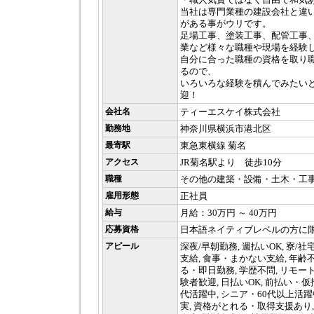
当社は専門業種の建設会社と違
がある事がウリです。
足場工事、塗装工事、配管工事
業など様々な職種や現場を経験
自分に合った職種の資格を取り
るので、
いろいろな経験を積んでみたい
迎！
会社名
ティーエスケイ株式会社
勤務地
神奈川県横浜市港北区
最寄駅
東急東横線 菊名
アクセス
JR菊名駅より 徒歩10分
職種
その他の建築・設備・土木・工
雇用形態
正社員
給与
月給：30万円 ～ 40万円
応募資格
日本語ネイティブレベルの方に
アピール
深夜/早朝勤務, 週払いOK, 寮/社
支給, 食事・まかない支給, 年齢不
る・即日勤務, 学歴不問, リモート
験者歓迎, 日払いOK, 前払い・仮払い
代活躍中, シニア・60代以上活躍中
実, 資格がとれる・取得支援あり,