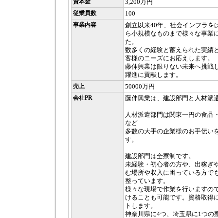
資本金
3,200万円
従業員数
100
事業内容
創立以来40年、社会インフラを
ら小規模なものまで様々な事業
た。
数多くの経験と蓄えられた実績
客様のニーズにお応えします。
藤伸興業は限りない未来へ挑戦
躍進に貢献します。
売上
50000万円
会社PR
藤伸興業は、建設部門と人材派
人材派遣部門は関東一円の食品
など
多数の大手の企業様のお手伝い
す。
建設部門は全寮制です。
未経験・初心者の方や、出稼ぎ
む場所や収入に困っている方で
整っています。
様々な現場で作業を行いますの
けることも可能です。資格取得
トします。
神奈川県に4つ、埼玉県に1つの