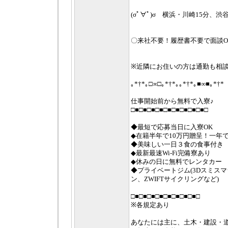
(σﾟ∀ﾟ)σ 横浜・川崎15分、渋谷3
〇来社不要！履歴書不要で面談O
※近隣にお住いの方は通勤も相
｡*†*｡□∞□｡*†*｡｡*†*｡■∞■｡*†*
仕事開始前から無料で入寮♪
□■□■□■□■□■□■□■□■□■□
◆最短で応募当日に入寮OK
◆在籍半年で10万円贈呈！一年で
◆美味しい一日３食の食事付き
◆最新最速Wi-Fi完備寮あり
◆休みの日に無料でレンタカー
◆プライベートジム(3Dスミス
ン、ZWIFTサイクリングなど)
□■□■□■□■□■□■□■□■□
※各規定あり
あなたには主に、土木・建設・