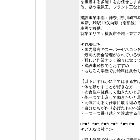
を担当する多能工をお任せしま
他、鳶や電気工、プラント工な
建設事業本部：神奈川県川崎市幸区
JR新川崎駅 JR矢向駅（南部線
車両で移動。
就業エリア：横浜市全域・東京
≪POINT≫
・国内最高のスーパーゼネコン
最高の安全管理がされている
・難しい作業ナシ！徐々に覚えて
・建設未経験でもおすすめ
・もちろん学歴でお給料は変わ
【以下いずれかに当てはまる方
・体を動かすことが好きな方
・衣食住を確保して働きたいと
・鞄一つで上京して働きたいと
・元気に明るく仕事に取り組め
・自分たちが作りあげたものへ
・一つ一つ乗り越えて達成する
□*■*□*■*□*■*□*■*□*■*□*■
≪どんな会社？≫
・職人気質ではなく自由で和気