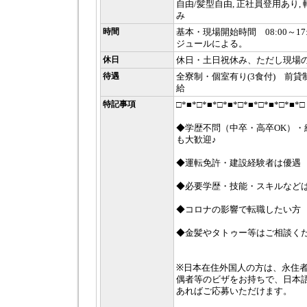
自由/髪型自由, 正社員登用あり,
み
時間
基本・現場開始時間 08:00～1
ジュールによる。
休日
休日・土日祝休み、ただし現場
待遇
全寮制・個室有り(3食付) 前
給
特記事項
□*■*□*■*□*■*□*■*□*■*□*■*□
◆学歴不問（中卒・高卒OK）・
も大歓迎♪
◆運転免許・建設経験者は優遇
◆必要学歴・技能・スキルなど
◆コロナの影響で転職したい方
◆金髪やタトゥー等はご相談く
※日本在住外国人の方は、永住
偶者等のビザをお持ちで、日本語
あればご応募いただけます。