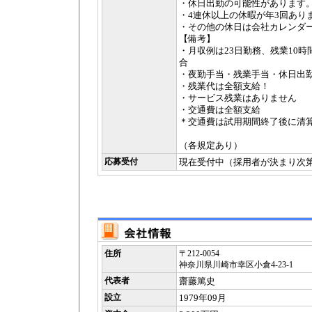
・休日出勤の可能性があります
・4連休以上の休暇が年3回あり
・その他の休日は会社カレンダ
【備考】
・月収例は23日勤務、残業10
合
・夜勤手当・残業手当・休日出勤
・残業代は全額支給！
・サービス残業はありません
・交通費は全額支給
＊交通費は試用期間終了後に清
（各規定あり）
応募受付
現在受付中（採用者が決まり次
住所
〒212-0054
神奈川県川崎市幸区小倉4-23-1
代表者
齋藤篤史
設立
1979年09月