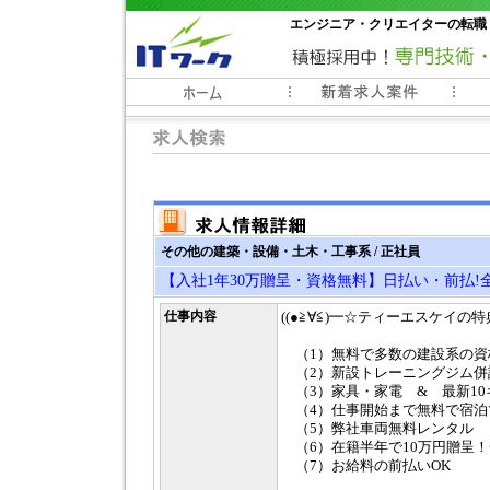
エンジニア・クリエイターの転職
常時3000件以上の求人情報掲載中
その他の建築・設備・土木・工事系 / 正社員
【入社1年30万贈呈・資格無料】日払い・前払!
仕事内容
((●≧∀≦)━☆ティーエスケイの特典━
（1）無料で多数の建設系の資
（2）新設トレーニングジム併
（3）家具・家電 & 最新10ギガWi
（4）仕事開始まで無料で宿泊
（5）弊社車両無料レンタル
（6）在籍半年で10万円贈呈！
（7）お給料の前払いOK