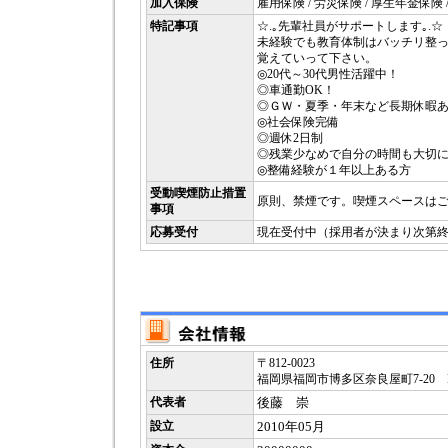
加入保険
雇用保険 / 労災保険 / 厚生年金保険 
特記事項
☆.｡先輩社員がサポートします｡.☆
未経験でも教育体制はバッチリ整
覚えていって下さい。
◎20代～30代男性活躍中！
◎車通勤OK！
◎ＧＷ・夏季・年末など長期休暇
◎社会保険完備
◎週休2日制
◎残業少なめで自分の時間も大切
◎整備経験が１年以上ある方
受動喫煙防止措置
原則、禁煙です。喫煙スペースは
事項
応募受付
現在受付中（採用者が決まり次第
住所
〒812-0023
福岡県福岡市博多区奈良屋町7-20 L.
代表者
後藤 崇
設立
2010年05月