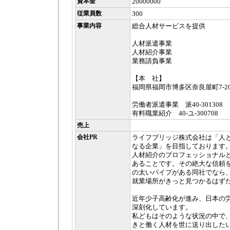
資本金
20000000
従業員数
300
事業内容
総合人材サービスを提供
人材派遣事業
人材紹介事業
業務請負事業
【本 社】
福岡県福岡市博多区奈良屋町7-2
労働者派遣事業 派40-301308
有料職業紹介 40-ユ-300708
売上
会社PR
ライフブリッジ株式会社は「人
なる企業」を目指しております
人材紹介のプロフェッショナル
あることです。その絶大な信頼
の太いパイプがある同社でなら
就業場所がきっと見つかるはず
近年少子高齢化が進み、日本の
深刻化しています。
私どもはそのような状況の中で
きと働く人材を世に送り出した