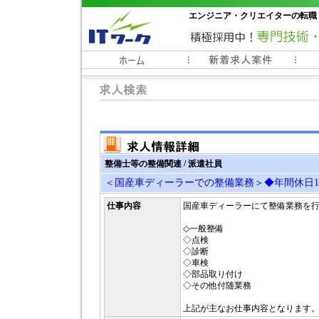
エンジニア・クリエイターの転職
常時3000件以上の求人情報掲載中
整備士等の整備関連 / 派遣社員
＜国産車ディーラーでの整備業務＞◆年間休日1
仕事内容
国産車ディーラーにて整備業務を
◇一般整備
◇点検
◇診断
◇車検
◇部品取り付け
◇その他付随業務
上記が主なお仕事内容となります