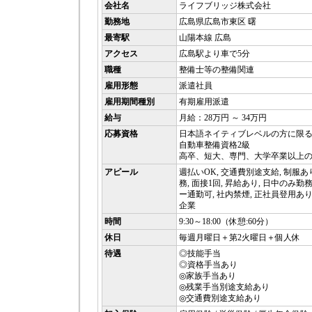
会社名
ライフブリッジ株式会社
勤務地
広島県広島市東区 曙
最寄駅
山陽本線 広島
アクセス
広島駅より車で5分
職種
整備士等の整備関連
雇用形態
派遣社員
雇用期間種別
有期雇用派遣
給与
月給：28万円 ～ 34万円
応募資格
日本語ネイティブレベルの方に限
自動車整備資格2級
高卒、短大、専門、大学卒業以上
アピール
週払いOK, 交通費別途支給, 制服
務, 面接1回, 昇給あり, 日中のみ勤
ー通勤可, 社内禁煙, 正社員登用あり,
企業
時間
9:30～18:00（休憩:60分）
休日
毎週月曜日＋第2火曜日＋個人休
待遇
◎技能手当
◎資格手当あり
◎家族手当あり
◎残業手当別途支給あり
◎交通費別途支給あり