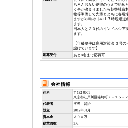
ちろんお互い納得のうえで始め
く事が決まりましたら朝弊社資
物等準備して先輩とともに各現
ますが８時ｽﾀｰﾄの１７時現場
ます。
日本人と２０代のインドネシア
ます。
【年齢要件は雇用対策法 ３号の
設けています】
応募受付
あと8名まで応募可
住所
〒132-0061
東京都江戸川区篠崎町７－１５－
代表者
河野 賢治
設立
2012年01月
資本金
３００万
従業員数
3人