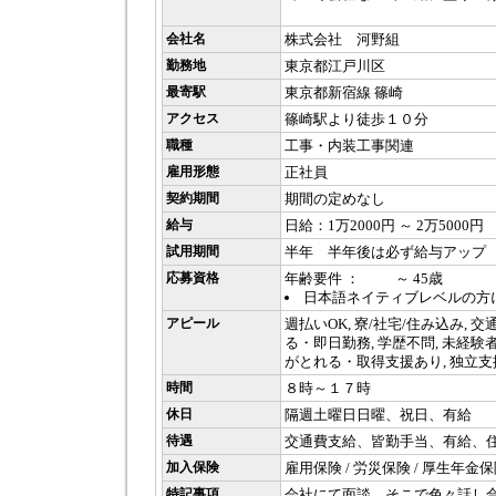
会社名
株式会社 河野組
勤務地
東京都江戸川区
最寄駅
東京都新宿線 篠崎
アクセス
篠崎駅より徒歩１０分
職種
工事・内装工事関連
雇用形態
正社員
契約期間
期間の定めなし
給与
日給：1万2000円 ～ 2万5000円
試用期間
半年 半年後は必ず給与アップ
応募資格
年齢要件 ： ～ 45歳
日本語ネイティブレベルの方
アピール
週払いOK, 寮/社宅/住み込み, 
る・即日勤務, 学歴不問, 未経験者
がとれる・取得支援あり, 独立支
時間
８時～１７時
休日
隔週土曜日日曜、祝日、有給
待遇
交通費支給、皆勤手当、有給、
加入保険
雇用保険 / 労災保険 / 厚生年金保
特記事項
会社にて面談、そこで色々話し