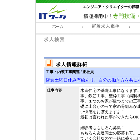
エンジニア・クリエイターの転職
常時3000件以上の求人情報掲載中
工事・内装工事関連 / 正社員
隔週土曜日休み有給あり、自分の働き方を共に
仕事内容
木造住宅の基礎工事になります
事、鉄筋工事、型枠工事（鋼製
事、１つのお家が建つまでの工
礎に土台がのって家の骨組みが
い快感をおぼえますよ！
最初は言われた事ができたらOK
経験者ももちろん募集！
もちろん友達同士の応募も可。
ていく会社なので一緒に盛り上