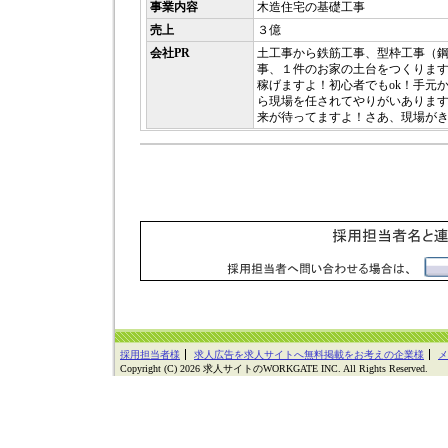
事業内容
木造住宅の基礎工事
売上
３億
会社PR
土工事から鉄筋工事、型枠工事（
事、１件のお家の土台をつくりま
稼げますよ！初心者でもok！手元
ら現場を任されてやりがいありま
来が待ってますよ！さあ、現場が
採用担当者様
求人広告を求人サイトへ無料掲載をお考えの企業様
メ
Copyright (C) 2026 求人サイトのWORKGATE INC. All Rights Reserved.