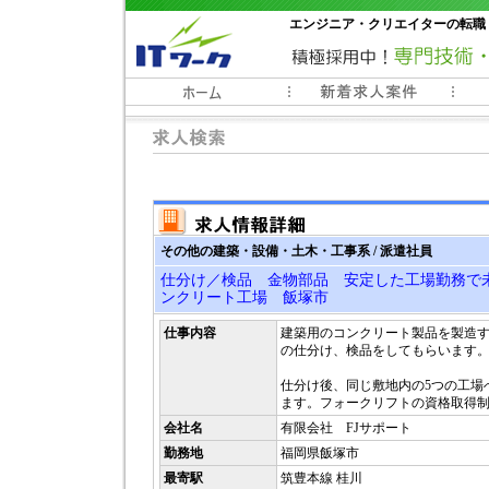
エンジニア・クリエイターの転職
常時3000件以上の求人情報掲載中
その他の建築・設備・土木・工事系 / 派遣社員
仕分け／検品 金物部品 安定した工場勤務で
ンクリート工場 飯塚市
仕事内容
建築用のコンクリート製品を製造
の仕分け、検品をしてもらいます
仕分け後、同じ敷地内の5つの工場
ます。フォークリフトの資格取得
会社名
有限会社 FJサポート
勤務地
福岡県飯塚市
最寄駅
筑豊本線 桂川