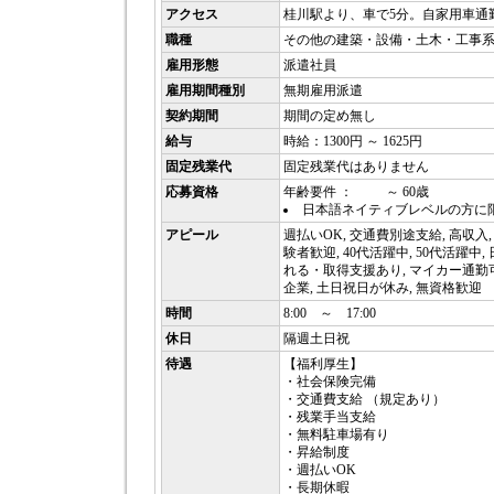
アクセス
桂川駅より、車で5分。自家用車通
職種
その他の建築・設備・土木・工事
雇用形態
派遣社員
雇用期間種別
無期雇用派遣
契約期間
期間の定め無し
給与
時給：1300円 ～ 1625円
固定残業代
固定残業代はありません
応募資格
年齢要件 ： ～ 60歳
日本語ネイティブレベルの方に
アピール
週払いOK, 交通費別途支給, 高収入, 
験者歓迎, 40代活躍中, 50代活躍中
れる・取得支援あり, マイカー通勤可,
企業, 土日祝日が休み, 無資格歓迎
時間
8:00 ～ 17:00
休日
隔週土日祝
待遇
【福利厚生】
・社会保険完備
・交通費支給 （規定あり）
・残業手当支給
・無料駐車場有り
・昇給制度
・週払いOK
・長期休暇