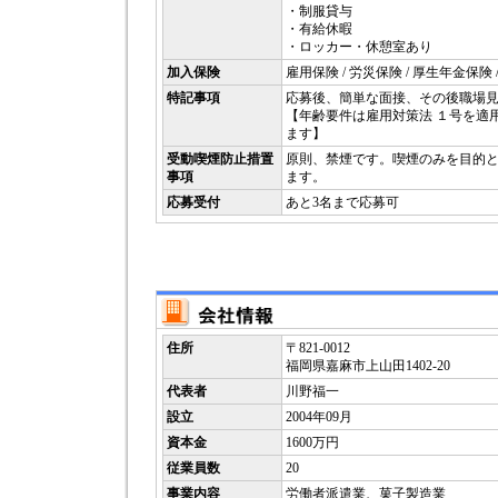
・制服貸与
・有給休暇
・ロッカー・休憩室あり
加入保険
雇用保険 / 労災保険 / 厚生年金保険 
特記事項
応募後、簡単な面接、その後職場
【年齢要件は雇用対策法 １号を適
ます】
受動喫煙防止措置
原則、禁煙です。喫煙のみを目的
事項
ます。
応募受付
あと3名まで応募可
住所
〒821-0012
福岡県嘉麻市上山田1402-20
代表者
川野福一
設立
2004年09月
資本金
1600万円
従業員数
20
事業内容
労働者派遣業、菓子製造業