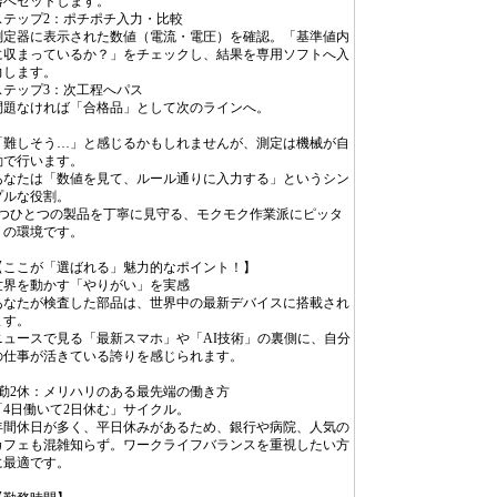
器へセットします。
ステップ2：ポチポチ入力・比較
測定器に表示された数値（電流・電圧）を確認。「基準値内
に収まっているか？」をチェックし、結果を専用ソフトへ入
力します。
ステップ3：次工程へパス
問題なければ「合格品」として次のラインへ。
「難しそう…」と感じるかもしれませんが、測定は機械が自
動で行います。
あなたは「数値を見て、ルール通りに入力する」というシン
プルな役割。
1つひとつの製品を丁寧に見守る、モクモク作業派にピッタ
リの環境です。
【ここが「選ばれる」魅力的なポイント！】
世界を動かす「やりがい」を実感
あなたが検査した部品は、世界中の最新デバイスに搭載され
ます。
ニュースで見る「最新スマホ」や「AI技術」の裏側に、自分
の仕事が活きている誇りを感じられます。
4勤2休：メリハリのある最先端の働き方
「4日働いて2日休む」サイクル。
年間休日が多く、平日休みがあるため、銀行や病院、人気の
カフェも混雑知らず。ワークライフバランスを重視したい方
に最適です。