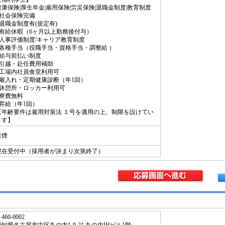
健康保険|厚生年金|雇用保険|労災保険|退職金制度|教育制度
■社会保険完備
■退職金制度有(規定有)
■有給休暇（6ヶ月以上勤務後付与）
■人事評価制度/キャリア教育制度
■各種手当（役職手当・資格手当・調整給 ）
■給与前払い制度
■引越・赴任費用補助
■工場内社員食堂利用可
■雇入れ・定期健康診断（年1回）
■休憩所・ロッカー利用可
■寮費無料
■昇給（年1回）
【年齢要件は雇用対策法 １号を適用の上、制限を設けてい
ます】
禁煙
現在受付中（採用者が決まり次第終了）
460-0002