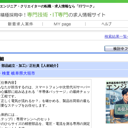
エンジニア・クリエイターの転職・求人情報なら「ITワーク」
常時3000件以上の求人情報掲載中
検索結果一覧
部品組立・加工) / 正社員【人材紹介】
・検査 岐阜県大垣市
【仕事内容】
あなたが担当するのは、スマートフォンや次世代AIサーバー
の心臓部に組み込まれる「半導体パッケージ」の最終チェッ
ク工程です。
「正しく電気が流れるか？」を確かめる、製品出荷前の最も
重要なステップをお任せします。
具体的には…
ステップ1：専用マシンへのセット
手のひらサイズの精密部品を、電圧・電流を測る専用の測定