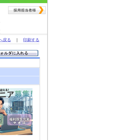
へ戻る
｜
印刷する