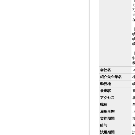
1
2
会社名
紹介先企業名
勤務地
最寄駅
アクセス
職種
雇用形態
契約期間
給与
月
試用期間