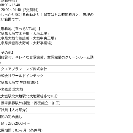
【勤務時間】
)08:00～16:40
) 20:00～04:40（2交替制）
※しっかり稼げる夜勤あり！残業は月20時間程度と、無理の
ない範囲です。
【勤務地（選べる3工場）】
岐阜県大垣市木戸町（大垣工場）
岐阜県大垣市笠縫町（大垣中央工場）
岐阜県揖斐郡大野町（大野事業場）
【その他】
制服貸与、キレイな食堂完備、空調完備のクリーンルーム勤
務
スクエアプランニング株式会社
株式会社ワールドインテック
岐阜県大垣市 笠縫町100-1
養老鉄道 北大垣
北大垣駅北大垣駅北大垣駅徒歩で10分
自動車業界以外(製造・部品組立・加工)
正社員【人材紹介】
期間の定め無し
給：23万2000円 ～
試用期間：0.5ヶ月（条件同）