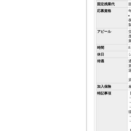
固定残業代
応募資格
アピール
時間
8
休日
待遇
加入保険
雇
特記事項