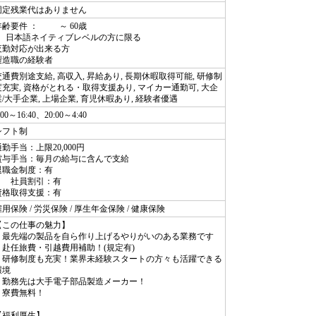
固定残業代はありません
年齢要件 ： ～ 60歳
日本語ネイティブレベルの方に限る
夜勤対応が出来る方
製造職の経験者
交通費別途支給, 高収入, 昇給あり, 長期休暇取得可能, 研修制
度充実, 資格がとれる・取得支援あり, マイカー通勤可, 大企
業/大手企業, 上場企業, 育児休暇あり, 経験者優遇
:00～16:40、20:00～4:40
シフト制
通勤手当：上限20,000円
賞与手当：毎月の給与に含んで支給
退職金制度：有
社員割引：有
資格取得支援：有
用保険 / 労災保険 / 厚生年金保険 / 健康保険
【この仕事の魅力】
・最先端の製品を自ら作り上げるやりがいのある業務です
・赴任旅費・引越費用補助！(規定有)
・研修制度も充実！業界未経験スタートの方々も活躍できる
環境
・勤務先は大手電子部品製造メーカー！
・寮費無料！
【福利厚生】