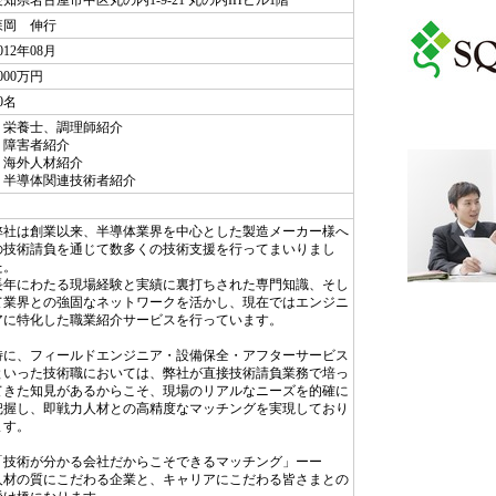
愛知県名古屋市中区丸の内1-9-21 丸の内IHビル1階
森岡 伸行
012年08月
000万円
0名
・栄養士、調理師紹介
・障害者紹介
・海外人材紹介
・半導体関連技術者紹介
弊社は創業以来、半導体業界を中心とした製造メーカー様へ
の技術請負を通じて数多くの技術支援を行ってまいりまし
た。
長年にわたる現場経験と実績に裏打ちされた専門知識、そし
て業界との強固なネットワークを活かし、現在ではエンジニ
アに特化した職業紹介サービスを行っています。
特に、フィールドエンジニア・設備保全・アフターサービス
といった技術職においては、弊社が直接技術請負業務で培っ
てきた知見があるからこそ、現場のリアルなニーズを的確に
把握し、即戦力人材との高精度なマッチングを実現しており
ます。
「技術が分かる会社だからこそできるマッチング」ーー
人材の質にこだわる企業と、キャリアにこだわる皆さまとの