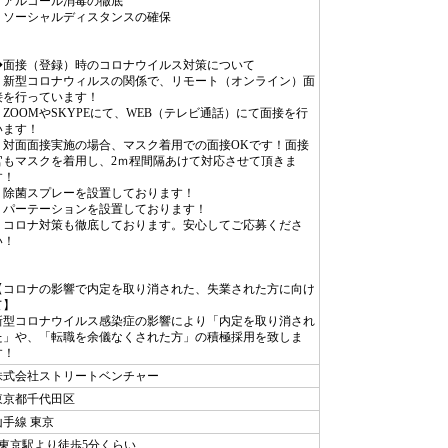
・アルコール消毒の徹底
・ソーシャルディスタンスの確保
◆面接（登録）時のコロナウイルス対策について
・新型コロナウィルスの関係で、リモート（オンライン）面
接を行っています！
・ZOOMやSKYPEにて、WEB（テレビ通話）にて面接を行
います！
・対面面接実施の場合、マスク着用での面接OKです！面接
官もマスクを着用し、2ｍ程間隔あけて対応させて頂きま
す！
・除菌スプレーを設置しております！
・パーテーションを設置しております！
・コロナ対策も徹底しております。安心してご応募くださ
い！
【コロナの影響で内定を取り消された、失業された方に向け
て】
新型コロナウイルス感染症の影響により「内定を取り消され
た」や、「転職を余儀なくされた方」の積極採用を致しま
す！
株式会社ストリートベンチャー
東京都千代田区
山手線 東京
●東京駅より徒歩5分くらい