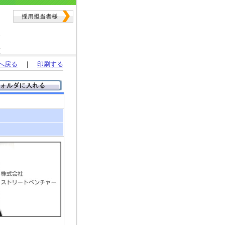
へ戻る
｜
印刷する