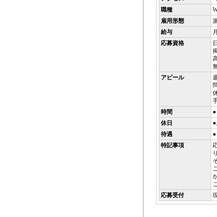
職種
雇用形態
給与
月
応募資格
アピール
問
休
時間
●
休日
待遇
特記事項
応募受付