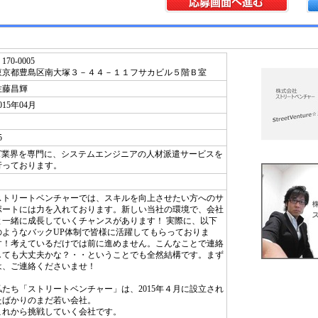
170-0005
東京都豊島区南大塚３－４４－１１フサカビル５階Ｂ室
佐藤昌輝
015年04月
5
IT業界を専門に、システムエンジニアの人材派遣サービスを
行っております。
ストリートベンチャーでは、スキルを向上させたい方へのサ
ポートには力を入れております。新しい当社の環境で、会社
と一緒に成長していくチャンスがあります！ 実際に、以下
のようなバックUP体制で皆様に活躍してもらっておりま
す！考えているだけでは前に進めません。こんなことで連絡
しても大丈夫かな？・・ということでも全然結構です。まず
は、ご連絡くださいませ！
私たち「ストリートベンチャー」は、2015年４月に設立され
たばかりのまだ若い会社。
これから挑戦していく会社です。