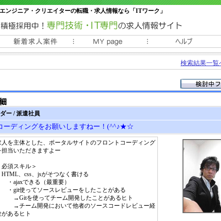
エンジニア・クリエイターの転職・求人情報なら「ITワーク」
常時3000件以上の求人情報掲載中
検索結果一覧
ダー / 派遣社員
ーディングをお願いしますねー！(^^♪★☆
求人を主体とした、ポータルサイトのフロントコーディング
を担当いただきますよー
＜必須スキル＞
・HTML、css、jsがそつなく書ける
・ajaxできる（最重要）
・git使ってソースレビューをしたことがある
→Gitを使ってチーム開発したことがあるヒト
→チーム開発において他者のソースコードレビュー経
験があるヒト