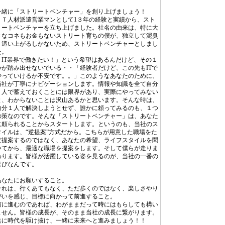
一緒に「ストリートベンチャー」を創り上げましょう！
ＩＴ人材派遣営業マンとして1３年の経験と実績から、スト
リートベンチャーを立ち上げました。社名の由来は、特に大
きなコネもお金もないストリート育ちの僕が、独立して泥臭
く這い上がるしかないため、ストリートベンチャーとしまし
た。
「IT業界で働きたい！」という希望はあるんだけど、その１
歩が踏み出せないでいる・・「経験者だけど、この先もITで
やっていけるか不安です。。」このようなあなたのために、
当社が丁寧にナビゲーションします。情報や知識を全て自分
１人で蓄えておくことには限界があり、実際にやってみない
と、わからないことは沢山あるかと思います。そんな時は、
自分１人で解決しようとせず、誰かに頼ってみるのも、１つ
の策なのです。そんな「ストリートベンチャー」は、あなた
に頼られることからスタートします。というのも、当社のス
タイルは、“逆提案”方式だから。こちらが用意した職場をた
だ提案するのではなく、あなたの希望、ライフスタイルを聞
いてから、最適な職場を提案をします。そして僕らが走りま
わります。皆様が活躍している姿を見るのが、当社の一番の
喜びなんです。
あなたにお願いすること。
それは、行くあてもなく、ただ歩くのではなく、楽しさやり
がいを感じ、目標に向かって前進すること。
前に進むのであれば、わがままだって時にはもらしても構い
ません。皆様の成長が、そのまま当社の成長に繋がります。
共に時代を駆け抜け、一緒に未来へと進みましょう！！