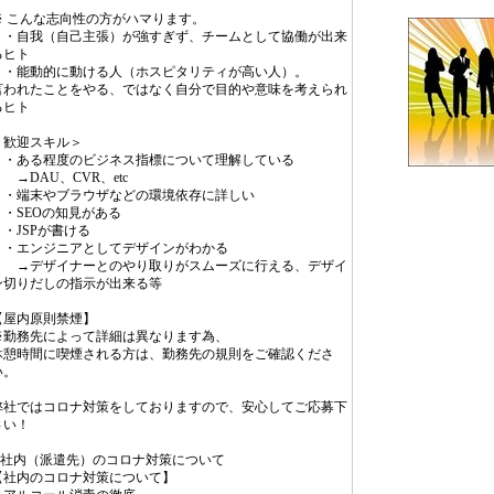
※ こんな志向性の方がハマります。
・自我（自己主張）が強すぎず、チームとして協働が出来
るヒト
・能動的に動ける人（ホスピタリティが高い人）。
言われたことをやる、ではなく自分で目的や意味を考えられ
るヒト
＜歓迎スキル＞
・ある程度のビジネス指標について理解している
→DAU、CVR、etc
・端末やブラウザなどの環境依存に詳しい
・SEOの知見がある
・JSPが書ける
・エンジニアとしてデザインがわかる
→デザイナーとのやり取りがスムーズに行える、デザイ
ン切りだしの指示が出来る等
【屋内原則禁煙】
※勤務先によって詳細は異なります為、
休憩時間に喫煙される方は、勤務先の規則をご確認くださ
い。
弊社ではコロナ対策をしておりますので、安心してご応募下
さい！
◆社内（派遣先）のコロナ対策について
【社内のコロナ対策について】