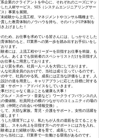
IT系企業のクライアントを中心に、それぞれのニーズにマッ
チした人材サービス、SES（システムエンジニアリングサー
ビス）事業を展開。
IT未経験から上流工程、マネジメントやコンサル職種まで、
一貫した教育体制のノウハウを持ち、そのバックUP体制を
築き上げました！
そのため、お仕事を求めている皆さんには、しっかりとした
教育体制のもと、IT業界への第一歩を踏み出すお手伝いをし
ております。
経験者には、上流工程やリーダーを目指すお仕事を斡旋、も
ちろん、あくまでも技術者のスペシャリストだけを目指す人
のお仕事もご用意しております。
量より質を求め、社員一人一人を大切にしております。
そんな社員全員のおかげで、当社は成り立っているのです。
その中で、社員のやる気、成長には正当な評価をします。人
生設計の道を用意し、キャリアプランに応じた目標に対する
支援・サポート・アドバイスをしていきます。
仕事だけじゃなく遊ぶことも健康も大事！
（グルメ・スポーツ・音楽など）ワークライフバランスの人
生の価値観、社員同士の横のつながりのコミュニティの場の
提供（仲間との出会いや情報交換）。
そして、大切な家族。育児・介護をサポート。女性の活躍を
応援します！
こうした環境下により、私たちが人生の道筋を立てることを
支援し、スキル向上を目指す方へのサポートには力を入れ、
経験者はまだ経験が浅い者を育て、成長していく。
だから当社には、IT業界で一生働ける環境があるのです。