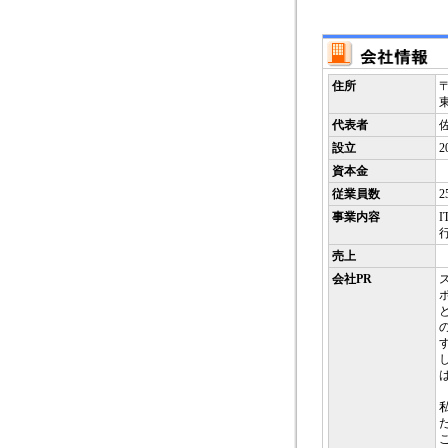
住所
〒
代表者
設立
2
資本金
従業員数
2
事業内容
売上
会社PR