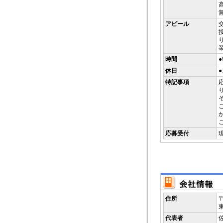
アピール
接
り
時間
●
休日
特記事項
応募受付
住所
〒
代表者