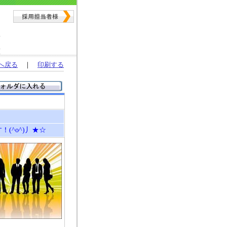
へ戻る
｜
印刷する
(^o^)丿★☆