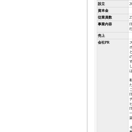
設立
2
資本金
従業員数
2
事業内容
売上
会社PR