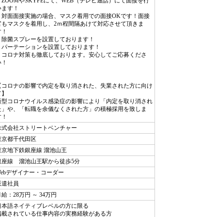
・ZOOMやSKYPEにて、WEB（テレビ通話）にて面接を行
います！
・対面面接実施の場合、マスク着用での面接OKです！面接
官もマスクを着用し、2ｍ程間隔あけて対応させて頂きま
す！
・除菌スプレーを設置しております！
・パーテーションを設置しております！
・コロナ対策も徹底しております。安心してご応募くださ
い！
【コロナの影響で内定を取り消された、失業された方に向け
て】
新型コロナウイルス感染症の影響により「内定を取り消され
た」や、「転職を余儀なくされた方」の積極採用を致しま
す！
株式会社ストリートベンチャー
東京都千代田区
東京地下鉄銀座線 溜池山王
銀座線 溜池山王駅から徒歩5分
Webデザイナー・コーダー
派遣社員
給：28万円 ～ 34万円
日本語ネイティブレベルの方に限る
掲載されている仕事内容の実務経験がある方