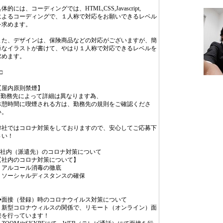
体的には、コーディングでは、HTML,CSS,Javascript,
によるコーディングで、１人称で対応をお願いできるレベル
を求めます。
また、デザインは、保険商品などの対応がございますが、簡
単なイラストが書けて、やはり１人称で対応できるレベルを
求めます。
□
【屋内原則禁煙】
※勤務先によって詳細は異なります為、
休憩時間に喫煙される方は、勤務先の規則をご確認くださ
い。
弊社ではコロナ対策をしておりますので、安心してご応募下
さい！
◆社内（派遣先）のコロナ対策について
【社内のコロナ対策について】
・アルコール消毒の徹底
・ソーシャルディスタンスの確保
◆面接（登録）時のコロナウイルス対策について
・新型コロナウィルスの関係で、リモート（オンライン）面
接を行っています！