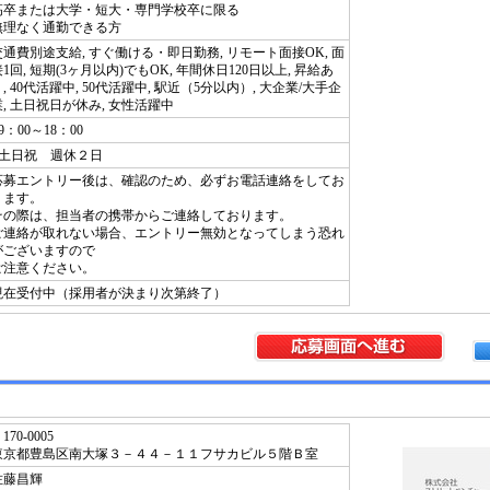
高卒または大学・短大・専門学校卒に限る
無理なく通勤できる方
交通費別途支給, すぐ働ける・即日勤務, リモート面接OK, 面
1回, 短期(3ヶ月以内)でもOK, 年間休日120日以上, 昇給あ
, 40代活躍中, 50代活躍中, 駅近（5分以内）, 大企業/大手企
業, 土日祝日が休み, 女性活躍中
9：00～18：00
●土日祝 週休２日
応募エントリー後は、確認のため、必ずお電話連絡をしてお
ります。
その際は、担当者の携帯からご連絡しております。
ご連絡が取れない場合、エントリー無効となってしまう恐れ
がございますので
ご注意ください。
現在受付中（採用者が決まり次第終了）
170-0005
東京都豊島区南大塚３－４４－１１フサカビル５階Ｂ室
佐藤昌輝