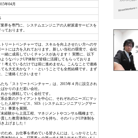
015年04月
5
IT業界を専門に、システムエンジニアの人材派遣サービスを
行っております。
ストリートベンチャーでは、スキルを向上させたい方へのサ
ポートには力を入れております。新しい当社の環境で、会社
と一緒に成長していくチャンスがあります！ 実際に、以下
のようなバックUP体制で皆様に活躍してもらっておりま
す！考えているだけでは前に進めません。こんなことで連絡
しても大丈夫かな？・・ということでも全然結構です。まず
は、ご連絡くださいませ！
私たち「ストリートベンチャー」は、2015年４月に設立され
たばかりのまだ若い会社。
これから挑戦していく会社です。
IT系企業のクライアントを中心に、それぞれのニーズにマッ
チした人材サービス、SES（システムエンジニアリングサー
ビス）事業を展開。
IT未経験から上流工程、マネジメントやコンサル職種まで、
一貫した教育体制のノウハウを持ち、そのバックUP体制を
築き上げました！
そのため、お仕事を求めている皆さんには、しっかりとした