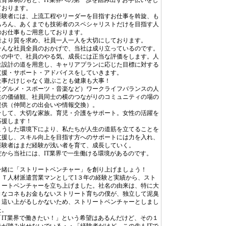
教育体制のもと、IT業界への第一歩を踏み出すお手伝いをし
ております。
経験者には、上流工程やリーダーを目指すお仕事を斡旋、も
ちろん、あくまでも技術者のスペシャリストだけを目指す人
のお仕事もご用意しております。
量より質を求め、社員一人一人を大切にしております。
そんな社員全員のおかげで、当社は成り立っているのです。
その中で、社員のやる気、成長には正当な評価をします。人
生設計の道を用意し、キャリアプランに応じた目標に対する
支援・サポート・アドバイスをしていきます。
仕事だけじゃなく遊ぶことも健康も大事！
（グルメ・スポーツ・音楽など）ワークライフバランスの人
生の価値観、社員同士の横のつながりのコミュニティの場の
提供（仲間との出会いや情報交換）。
そして、大切な家族。育児・介護をサポート。女性の活躍を
応援します！
こうした環境下により、私たちが人生の道筋を立てることを
支援し、スキル向上を目指す方へのサポートには力を入れ、
経験者はまだ経験が浅い者を育て、成長していく。
だから当社には、IT業界で一生働ける環境があるのです。
一緒に「ストリートベンチャー」を創り上げましょう！
ＩＴ人材派遣営業マンとして1３年の経験と実績から、スト
リートベンチャーを立ち上げました。社名の由来は、特に大
きなコネもお金もないストリート育ちの僕が、独立して泥臭
く這い上がるしかないため、ストリートベンチャーとしまし
た。
「IT業界で働きたい！」という希望はあるんだけど、その１