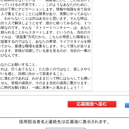
歩が踏み出せないでいる・・「経験者だけど、この先もITで
やっていけるか不安です。。」このようなあなたのために、
当社が丁寧にナビゲーションします。情報や知識を全て自分
１人で蓄えておくことには限界があり、実際にやってみない
と、わからないことは沢山あるかと思います。そんな時は、
自分１人で解決しようとせず、誰かに頼ってみるのも、１つ
の策なのです。そんな「ストリートベンチャー」は、あなた
に頼られることからスタートします。というのも、当社のス
タイルは、“逆提案”方式だから。こちらが用意した職場をた
だ提案するのではなく、あなたの希望、ライフスタイルを聞
いてから、最適な職場を提案をします。そして僕らが走りま
わります。皆様が活躍している姿を見るのが、当社の一番の
喜びなんです。
あなたにお願いすること。
それは、行くあてもなく、ただ歩くのではなく、楽しさやり
がいを感じ、目標に向かって前進すること。
前に進むのであれば、わがままだって時にはもらしても構い
ません。皆様の成長が、そのまま当社の成長に繋がります。
共に時代を駆け抜け、一緒に未来へと進みましょう！！