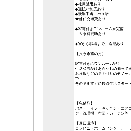
◆社員登用あり
◆週払い制度あり
◆残業手当 25％増
◆赴任交通費あり
◆家電付きワンルーム寮完備
※寮費補助あり
◆寮から職場まで、送迎あり
【入寮希望の方】
家電付きのワンルーム寮！
生活必需品はあらかじめ揃って
お洋服などの身の回りのモノを
で、
そのまますぐに快適生活スター
【完備品】
バス・トイレ・キッチン・エア
ジ・洗濯機・布団・カーテン等
【周辺環境】
コンビニ・ホームセンター。ド