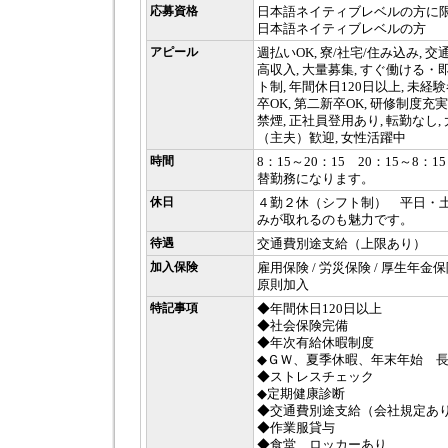
応募資格
日本語ネイティブレベルの方に
日本語ネイティブレベルの方
アピール
週払いOK, 寮/社宅/住み込み, 交
高収入, 大量募集, すぐ働ける・即
ト制, 年間休日120日以上, 未経験
卒OK, 第二新卒OK, 研修制度充実
禁煙, 正社員登用あり, 転勤なし,
（主夫）歓迎, 女性活躍中
時間
8：15～20：15 20：15～8
替勤務になります。
休日
４勤２休（シフト制） 平日・
みが取れるのも魅力です。
待遇
交通費別途支給（上限あり）
加入保険
雇用保険 / 労災保険 / 厚生年金保
原則加入
特記事項
◆年間休日120日以上
◆社会保険完備
◆年次有給休暇制度
◆ＧＷ、夏季休暇、年末年始 
◆ストレスチェック
◆定期健康診断
◆交通費別途支給（会社規定あ
◆作業服貸与
◆食堂、ロッカーあり