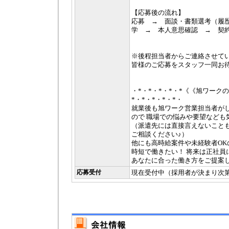
【応募後の流れ】
応募 → 面談・書類選考（履
学 → 本人意思確認 → 契
※後程担当者からご連絡させて
皆様のご応募をスタッフ一同お
・*・*・*・*・*《《旭ワーク
*・*・*・*・*・
就業後も旭ワーク営業担当者が
ので 職場での悩みや要望なども
（派遣先には直接言えないこと
ご相談ください♪）
他にも高時給案件や未経験者OK
時短で働きたい！ 将来は正社員
あなたに合った働き方をご提案
応募受付
現在受付中（採用者が決まり次