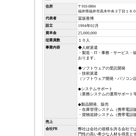
住所
〒910-0804
福井県福井市高木中央３丁目１６
代表者
冨坂善博
設立
1994年02月
資本金
25,000,000
従業員数
１０人
事業内容
◆人材派遣
・製造・IT・事務・サービス・
おります。
◆ソフトウェアの受託開発
・技術派遣
（ソフトウェア開発・パソコン
◆システムサポート
（業務システムの運用サポート
◆製品開発、販売
・在庫管理システム（携帯電話
・貨物追跡システム（携帯電話
売上
会社PR
弊社は会社の規模を誇る会社で
門性の高い希少な人材を得意と