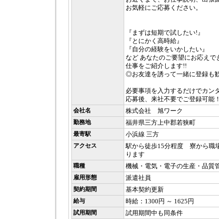
お気軽にご応募ください。
『まずは短期で試したい!』
『とにかく高時給』
『自分の経験をいかしたい』
など あなたのご要望にお応えで
仕事をご紹介します!!
◎お友達を誘って一緒に登録も
必要事項を入力するだけでカン
応募後、来社不要でご登録可能
会社名
株式会社 旭ワーク
勤務地
福井県三方上中郡若狭町
最寄駅
小浜線 三方
アクセス
駅から徒歩15分程度 寮から職
ります
職種
機械・電気・電子の生産・品質
雇用形態
派遣社員
契約期間
基本契約更新
給与
時給：1300円 ～ 1625円
試用期間
試用期間中も同条件