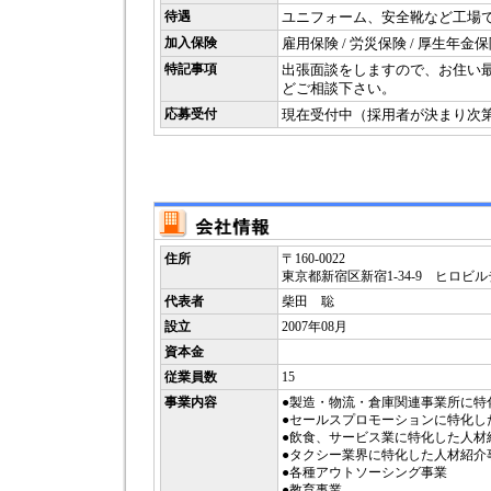
待遇
ユニフォーム、安全靴など工場
加入保険
雇用保険 / 労災保険 / 厚生年金保
特記事項
出張面談をしますので、お住い
どご相談下さい。
応募受付
現在受付中（採用者が決まり次
住所
〒160-0022
東京都新宿区新宿1-34-9 ヒロビル
代表者
柴田 聡
設立
2007年08月
資本金
従業員数
15
事業内容
●製造・物流・倉庫関連事業所に特
●セールスプロモーションに特化し
●飲食、サービス業に特化した人材
●タクシー業界に特化した人材紹介
●各種アウトソーシング事業
●教育事業