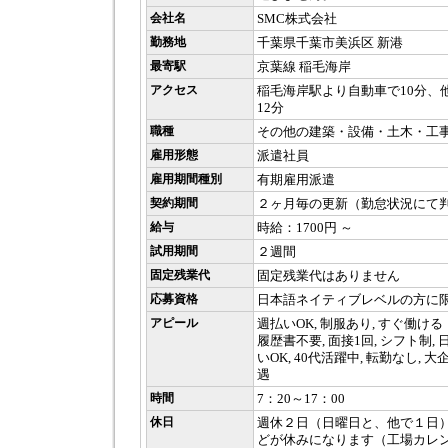
会社名
SMC株式会社
勤務地
千葉県千葉市美浜区 新港
最寄駅
京葉線 稲毛海岸
アクセス
稲毛海岸駅より自動車で10分、他
12分
職種
その他の建築・設備・土木・工
雇用形態
派遣社員
雇用期間種別
有期雇用派遣
契約期間
２ヶ月毎の更新（勤怠状況にて
給与
時給：1700円 ～
試用期間
２週間
固定残業代
固定残業代はありません
応募資格
日本語ネイティブレベルの方に
アピール
週払いOK, 制服あり, すぐ働ける
履歴書不要, 面接1回, シフト制,
いOK, 40代活躍中, 転勤なし, 
遇
時間
7：20～17：00
休日
週休２日（日曜日と、他で１日
どが休みになります（工場カレ