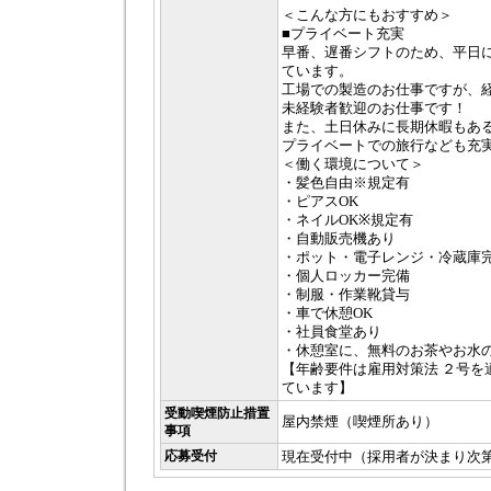
＜こんな方にもおすすめ＞
■プライベート充実
早番、遅番シフトのため、平日
ています。
工場での製造のお仕事ですが、
未経験者歓迎のお仕事です！
また、土日休みに長期休暇もあ
プライベートでの旅行なども充
＜働く環境について＞
・髪色自由※規定有
・ピアスOK
・ネイルOK※規定有
・自動販売機あり
・ポット・電子レンジ・冷蔵庫
・個人ロッカー完備
・制服・作業靴貸与
・車で休憩OK
・社員食堂あり
・休憩室に、無料のお茶やお水
【年齢要件は雇用対策法 ２号を
ています】
受動喫煙防止措置
屋内禁煙（喫煙所あり）
事項
応募受付
現在受付中（採用者が決まり次