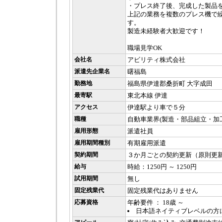
・プレス終了後、完成した製品
上記の業務を複数のプレス機で
す。
製造未経験者大歓迎です！
職場見学OK
会社名
アビリティ株式会社
派遣先企業名
曙福島
勤務地
福島県伊達郡桑折町 大字成田
最寄駅
東北本線 伊達
アクセス
伊達駅より車で５分
職種
自動車業界(製造・部品組立・加
雇用形態
派遣社員
雇用期間種別
有期雇用派遣
契約期間
３か月ごとの契約更新（原則更
給与
時給：1250円 ～ 1250円
試用期間
無し
固定残業代
固定残業代はありません
応募資格
年齢要件 ： 18歳 ～
日本語ネイティブレベルの方