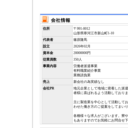
住所
〒991-0012
山形県寒河江市新山町1-10
代表者
篠原隆馬
設立
2026年02月
資本金
20000000円
従業員数
350人
事業内容
労働者派遣事業
有料職業紹介事業
業務請負業
売上
新会社の為実績なし
会社PR
地元企業として地域に密着した派
者様に喜ばれるよう活動しており
主に製造業を中心として活動して
わせた働き方のご提案をしてまい
各種様々な求人がございます。寮
もありますのでお気軽にお問合せ