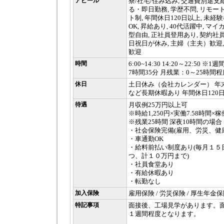
アピール
寮/社宅/住み込み, 交通費別途支給
る・即日勤務, 学歴不問, リモート
ト制, 年間休日120日以上, 未経
OK, 昇給あり, 40代活躍中, マ
型自由, 正社員登用あり, 契約社員
日祝日が休み, 主婦（主夫）歓迎,
歓迎
時間
6:00~14:30 14:20～22:50
7時間35分 月残業：0～25時間程
休日
土日休み（会社カレンダー） 年
など長期休暇あり 年間休日120
待遇
月収例25万円以上可
※時給1,250円×実働7.58時間×稼
※残業25時間 深夜10時間の場合
・社会保険完備(雇用、労災、健
・車通勤OK
・給料前払い制度あり(毎月１５
つ、計１０万円まで)
・社員食堂あり
・有給休暇あり
・転勤なし
加入保険
雇用保険 / 労災保険 / 厚生年金保
特記事項
面接後、工場見学があります。
１週間程度となります。