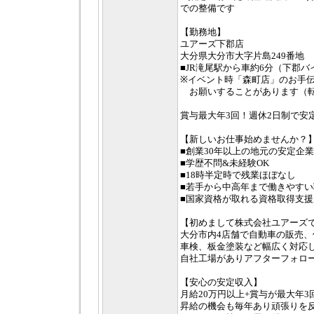
での整備です
【勤務地】
ユアーズ下郡店
大分県大分市大字片島249番地
■JR滝尾駅から車約6分（下郡
※イベント時「森町店」のお手
お願いすることがあります（
賞与最大年3回！週休2日制で安
【新しいお仕事始めませんか？
■創業30年以上の地元の安定企業
■学歴不問&未経験OK
■18時半定時で残業ほぼなし
■若手から中高年まで働きやすい
■国家資格が取れる資格取得支援
【初めまして株式会社ユアーズ
大分市内4店舗で自動車の販売、
車検、板金塗装など幅広く対応
自社工場がありアフターフォロ
【安心の安定収入】
月給20万円以上+賞与が最大年3
昇給の機会も毎年あり頑張りを