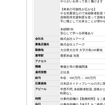
やりがいを持って長く働けます
【将来の可能性が広がる】
やる気重視なので未経験者歓迎
資格取得支援制度を使って資格
手に職として出来ることが増や
未経験OK
安心して学べる研修あり
会社名
株式会社ユアーズ
募集店舗名
株式会社ユアーズ
勤務地
大分県大分市 大字片島249番地
最寄駅
豊肥本線 滝尾
アクセス
職種
整備士等の整備関連
雇用形態
正社員
給与
年収：300万円 ～ 300万円
応募資格
日本語ネイティブレベルの方に
アピール
学歴不問, 未経験者歓迎, 資格が
転勤なし
時間
仕事内容欄の【勤務時間】をご
休日
仕事内容欄の【休日】をご参照