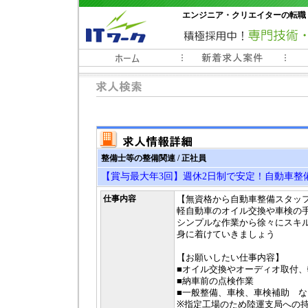
エンジニア・クリエイターの転職
常時3000件以上の求人情報掲載中
整備士等の整備関連 / 正社員
【賞与最大年3回】週休2日制で安定！自動車整
仕事内容
【無資格から自動車整備スタッ
軽自動車のオイル交換や車検の
シンプルな作業から徐々にスキ
身に着けていきましょう
【お願いしたい仕事内容】
■オイル交換やオーディオ取付、
■納車前の点検作業
■一般整備、車検、車検補助 な
※指定工場のため陸運支局への