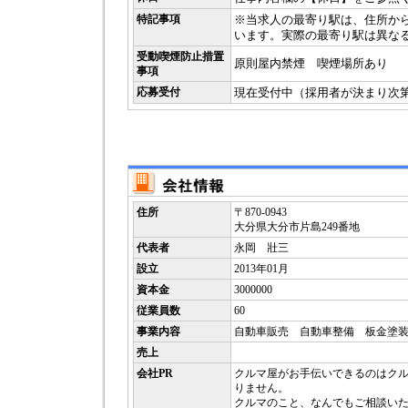
特記事項
※当求人の最寄り駅は、住所か
います。実際の最寄り駅は異な
受動喫煙防止措置
原則屋内禁煙 喫煙場所あり
事項
応募受付
現在受付中（採用者が決まり次
住所
〒870-0943
大分県大分市片島249番地
代表者
永岡 壯三
設立
2013年01月
資本金
3000000
従業員数
60
事業内容
自動車販売 自動車整備 板金塗
売上
会社PR
クルマ屋がお手伝いできるのはク
りません。
クルマのこと、なんでもご相談い