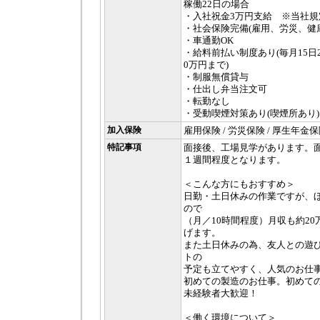
稼働22日の場合
・入社祝金3万円支給 ※当社規
・社会保険完備(雇用、労災、健
・車通勤OK
・給料前払い制度あり(毎月15日
0万円まで)
・制服無償貸与
・仕出し弁当注文可
・転勤なし
・受動喫煙対策あり(喫煙所あり)
加入保険
雇用保険 / 労災保険 / 厚生年金保
特記事項
面接後、工場見学があります。
１週間程度となります。
＜こんな方にもおすすめ＞
日勤・土日休みの作業ですが、
ので
（月／10時間程度）月収も約2
げます。
また土日休みの為、友人との遊
トの
予定も立てやすく、人気のお仕
初めての製造のお仕事。初めて
未経験者大歓迎！
＜働く環境について＞