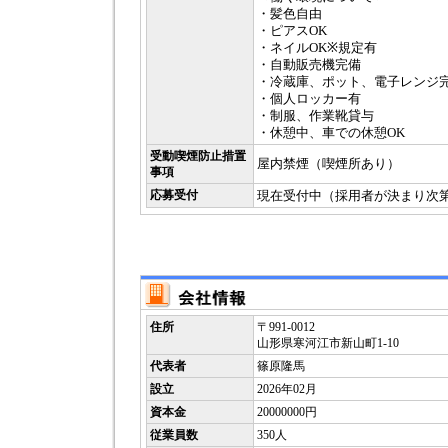
・髪色自由
・ピアスOK
・ネイルOK※規定有
・自動販売機完備
・冷蔵庫、ポット、電子レンジ
・個人ロッカー有
・制服、作業靴貸与
・休憩中、車での休憩OK
受動喫煙防止措置
屋内禁煙（喫煙所あり）
事項
応募受付
現在受付中（採用者が決まり次
住所
〒991-0012
山形県寒河江市新山町1-10
代表者
篠原隆馬
設立
2026年02月
資本金
20000000円
従業員数
350人