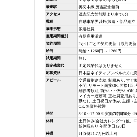
最寄駅
奥羽本線 茂吉記念館前
アクセス
茂吉記念館前駅より車で6分
職種
自動車業界以外(製造・部品組立
雇用形態
派遣社員
雇用期間種別
有期雇用派遣
契約期間
2か月ごとの契約更新（原則更新
給与
時給：1260円 ～ 1260円
試用期間
無し
固定残業代
固定残業代はありません
応募資格
日本語ネイティブレベルの方に
アピール
交通費別途支給, 制服あり, すぐ
不問, リモート面接OK, 面接1回,
経験者歓迎, 前払い・仮払いOK, 
マイカー通勤可, 正社員登用あり,
勤なし, 土日祝日が休み, 主婦（
OK, 無資格歓迎
時間
8:10～17:00 ※実働7時間50分 ※
休日
土日休み(会社カレンダー) 他、
始休暇あり 年間休日120日
待遇
月収例21.7万円以上可