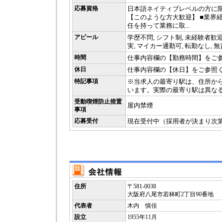
応募資格
日本語ネイティブレベルの方に
【このような方大歓迎】 ■業界経
任を持って業務に取...
アピール
学歴不問, シフト制, 未経験者歓迎
実, マイカー通勤可, 転勤なし, 
時間
仕事内容欄の【勤務時間】をご
休日
仕事内容欄の【休日】をご参照
特記事項
※当求人の最寄り駅は、住所か
います。実際の最寄り駅は異な
受動喫煙防止措置
屋内禁煙
事項
応募受付
現在受付中（採用者が決まり次
住所
〒581-0038
大阪府八尾市若林町2丁目90番地
代表者
木内 慎佳
設立
1955年11月