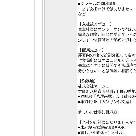
■クレームの原因調査
※必ずあるわけではありません
など
【入社後まずは…】
先輩社員にマンツーマンで教わ
簡単な作業から順に学んでいく
少しずつ品質管理の業務に慣れ
【配属先は？】
部署内の4名で役割分担して進め
作業場所にはマニュアルが完備
先輩にもすぐに質問できる環境
分からないことは気軽に相談く
【勤務地】
株式会社ネージュ
大阪府八尾市若林町2丁目90番地
■谷町線「八尾南駅」より徒歩6
■車通勤OK（ガソリン代支給）
新しいお仕事に挑戦◎
【当社の正社員になりませんか
■未経験者歓迎&無資格OK
■嬉しい年間休日113日以上