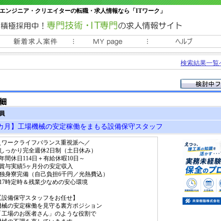
エンジニア・クリエイターの転職・求人情報なら「ITワーク」
常時3000件以上の求人情報掲載中
検索結果一覧
社員
5カ月】工場機械の安定稼働をまもる設備保守スタッフ
＼ワークライフバランス重視派へ／
■しっかり完全週休2日制（土日休み）
■年間休日114日＋有給休暇10日～
■賞与実績5ヶ月分の安定収入
■独身寮完備（自己負担6千円／光熱費込）
■17時定時＆残業少なめの安心環境
【設備保守スタッフをお任せ】
機械の安定稼働を見守る裏方ポジション
「工場のお医者さん」のような役割で