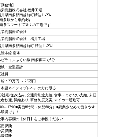
【勤務地】
共栄樹脂株式会社 福井工場
福井県南条郡南越前町鯖波11-23-1
■南条駅から車約4分
■南条スマートIC近くの工場です
共栄樹脂株式会社
共栄樹脂株式会社 福井工場
福井県南条郡南越前町 鯖波11-23-1
北陸本線 南条
ハピラインふくい線 南条駅車で5分
機械・金型設計
正社員
給：23万円 ～ 23万円
日本語ネイティブレベルの方に限る
寮/社宅/住み込み, 交通費別途支給, 食事・まかない支給, 未経
験者歓迎, 昇給あり, 研修制度充実, マイカー通勤可
8:00～17:00■実働8時間（休憩60分）■残業少なめで働きやす
い環境です！
仕事内容欄の【休日】をご参照ください
雇用保険
労災保険
健康保険