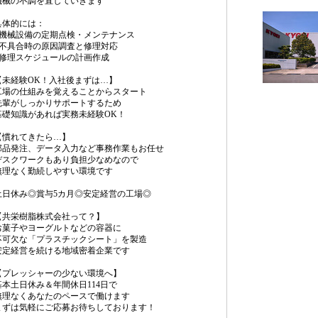
機械の不調を直していきます
具体的には：
■機械設備の定期点検・メンテナンス
■不具合時の原因調査と修理対応
■修理スケジュールの計画作成
【未経験OK！入社後まずは…】
工場の仕組みを覚えることからスタート
先輩がしっかりサポートするため
基礎知識があれば実務未経験OK！
【慣れてきたら…】
部品発注、データ入力など事務作業もお任せ
デスクワークもあり負担少なめなので
無理なく勤続しやすい環境です
土日休み◎賞与5カ月◎安定経営の工場◎
【共栄樹脂株式会社って？】
お菓子やヨーグルトなどの容器に
不可欠な「プラスチックシート」を製造
安定経営を続ける地域密着企業です
【プレッシャーの少ない環境へ】
基本土日休み＆年間休日114日で
無理なくあなたのペースで働けます
まずは気軽にご応募お待ちしております！