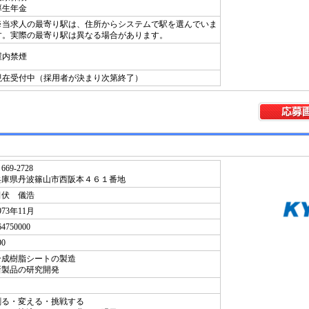
厚生年金
※当求人の最寄り駅は、住所からシステムで駅を選んでいま
す。実際の最寄り駅は異なる場合があります。
屋内禁煙
現在受付中（採用者が決まり次第終了）
669-2728
兵庫県丹波篠山市西阪本４６１番地
田伏 儀浩
973年11月
64750000
90
合成樹脂シートの製造
新製品の研究開発
創る・変える・挑戦する