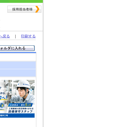
へ戻る
｜
印刷する