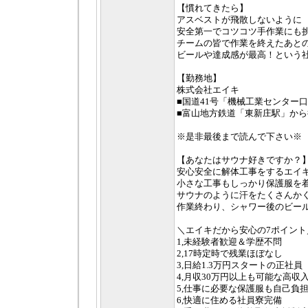
【慣れてきたら】
アスベストが飛散しないように
安全第一でコツコツ手作業にも
チームの皆で作業を終えたあと
ビールや達成感が最高！という
【勤務地】
株式会社エイキ
■国道41号「機械工業センター
■富山地方鉄道「東新庄駅」から
※是非最後まで読んで下さい※
【あなたはサウナ好きですか？
安心安全に解体工事をするエイ
小さな工事もしっかり保護服を
サウナのように汗をたくさんか
作業終わり、シャワー後のビー
＼エイキだから安心の7ポイント
1,未経験者歓迎＆学歴不問
2,17時定時で残業ほぼなし
3,日給1.3万円スタートの正社員
4,月収30万円以上も可能な高収
5,仕事に必要な保護服も自己負
6,快適に住める社員寮完備