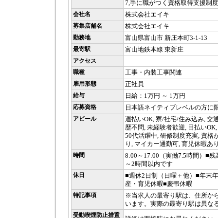
7,手に職がつく資格取得支援制
会社名
株式会社エイキ
募集店舗名
株式会社エイキ
勤務地
富山県富山市 新庄本町3-1-13
最寄駅
富山地鉄本線 東新庄
アクセス
職種
工事・内装工事関連
雇用形態
正社員
給与
日給：1万円 ～ 1万円
応募資格
日本語ネイティブレベルの方に
アピール
週払いOK, 寮/社宅/住み込み, 交
歴不問, 未経験者歓迎, 日払いOK,
50代活躍中, 研修制度充実, 資
り, マイカー通勤可, 育児休暇あ
時間
8:00～17:00（実働7.5時間
～2時間以内です
休日
■週休2日制（日曜＋他）■年末
産・育児休暇■慶弔休暇
特記事項
※当求人の最寄り駅は、住所か
います。実際の最寄り駅は異な
受動喫煙防止措置