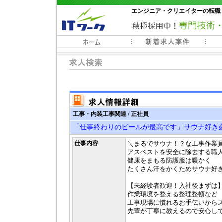
エンジニア・クリエイターの転職
常時3000件以上の求人情報掲載中
工事・内装工事関連 / 正社員
「仕事終わりのビールが最高です」サウナ好き
仕事内容
＼まるでサウナ！？な工事作業
アスベストを安全に除去する職
健康をまもる防護服は暖かく
たくさん汗をかくためサウナ好
【未経験者歓迎！入社後まずは
作業環境を整える整理整頓など
工事現場に慣れるお手伝いから
先輩が丁寧に教えるので安心し