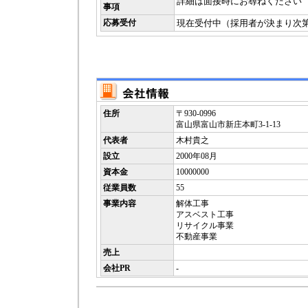
詳細は面接時にお尋ねください
事項
応募受付
現在受付中（採用者が決まり次
住所
〒930-0996
富山県富山市新庄本町3-1-13
代表者
木村貴之
設立
2000年08月
資本金
10000000
従業員数
55
事業内容
解体工事
アスベスト工事
リサイクル事業
不動産事業
売上
会社PR
-