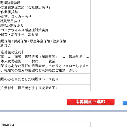
◆定期健康診断
◆交通費別途支給（会社規定あり）
◆作業服貸与
◆食堂、ロッカーあり
◆社員登用あり
◆週払い制度あり
◆コロナウィルス感染症対策実施
◆残業・深夜手当 25％増
用保険 / 労災保険 / 厚生年金保険 / 健康保険
原則加入
【応募後の流れ】
応募 → 面談・書類選考（履歴書等） → 職場見学 →
本人意思確認 → 契約 → 就業
就業後もあなた専任の担当者がしっかりとフォローしますの
で、職場での悩みや要望なども気軽にご相談下さい。
喫煙のみを目的とした喫煙スペースあり
現在受付中（採用者が決まり次第終了）
910-0804