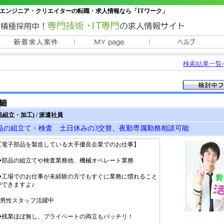
エンジニア・クリエイターの転職・求人情報なら「ITワーク」
常時3000件以上の求人情報掲載中
検索結果一覧
組立・加工) / 派遣社員
品の組立て・検査 土日休みの3交替、夜勤専属勤務相談可能
【電子部品を製造している大手優良企業でのお仕事】
◆部品の組立てや検査業務他、機械オペレート業務
◆工場でのお仕事が未経験の方でもすぐに業務に慣れること
ができますよ♪
◆男性スタッフ活躍中
◆残業ほぼ無し、プライベートの両立もバッチリ！