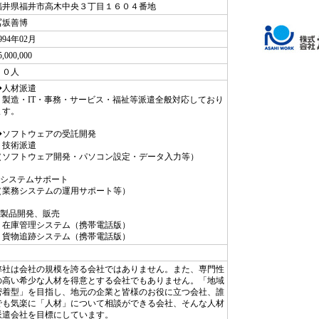
福井県福井市高木中央３丁目１６０４番地
冨坂善博
994年02月
5,000,000
１０人
◆人材派遣
・製造・IT・事務・サービス・福祉等派遣全般対応しており
ます。
◆ソフトウェアの受託開発
・技術派遣
（ソフトウェア開発・パソコン設定・データ入力等）
◆システムサポート
（業務システムの運用サポート等）
◆製品開発、販売
・在庫管理システム（携帯電話版）
・貨物追跡システム（携帯電話版）
弊社は会社の規模を誇る会社ではありません。また、専門性
の高い希少な人材を得意とする会社でもありません。「地域
密着型」を目指し、地元の企業と皆様のお役に立つ会社、誰
でも気楽に「人材」について相談ができる会社、そんな人材
派遣会社を目標にしています。