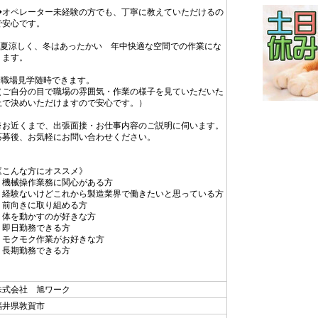
◆オペレーター未経験の方でも、丁寧に教えていただけるの
で安心です。
◆夏涼しく、冬はあったかい 年中快適な空間での作業にな
ります。
※職場見学随時できます。
（ご自分の目で職場の雰囲気・作業の様子を見ていただいた
上で決めいただけますので安心です。）
※お近くまで、出張面接・お仕事内容のご説明に伺います。
応募後、お気軽にお問い合わせください。
《こんな方にオススメ》
・機械操作業務に関心がある方
・経験ないけどこれから製造業界で働きたいと思っている方
・前向きに取り組める方
・体を動かすのが好きな方
・即日勤務できる方
・モクモク作業がお好きな方
・長期勤務できる方
株式会社 旭ワーク
福井県敦賀市