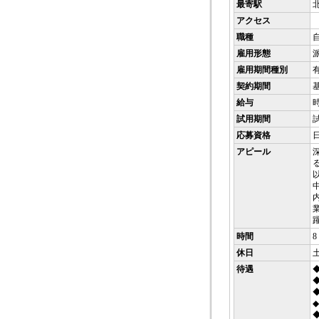
最寄駅
アクセス
職種
雇用形態
雇用期間種別
契約期間
給与
時
試用期間
応募資格
アピール
時間
8
休日
待遇