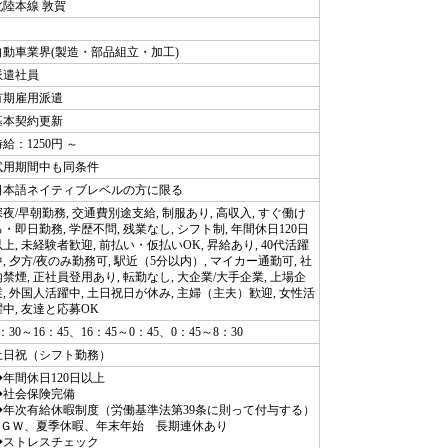
北陸本線 敦賀
自動車業界(製造・部品組立・加工)
派遣社員
有期雇用派遣
基本契約更新
給：1250円 ～
試用期間中も同条件
日本語ネイティブレベルの方に限る
深夜/早朝勤務, 交通費別途支給, 制服あり, 高収入, すぐ働け
る・即日勤務, 学歴不問, 残業なし, シフト制, 年間休日120日
以上, 未経験者歓迎, 前払い・仮払いOK, 昇給あり, 40代活躍
中, 夕方/夜のみ勤務可, 駅近（5分以内）, マイカー通勤可, 社
内禁煙, 正社員登用あり, 転勤なし, 大企業/大手企業, 上場企
業, 外国人活躍中, 土日祝日が休み, 主婦（主夫）歓迎, 女性活
躍中, 友達と応募OK
：30～16：45、16：45～0：45、0：45～8：30
土日祝（シフト勤務）
◆年間休日120日以上
◆社会保険完備
◆年次有給休暇制度（労働基準法第39条に則って付与する）
◆ＧＷ、夏季休暇、年末年始 長期連休あり
◆ストレスチェック