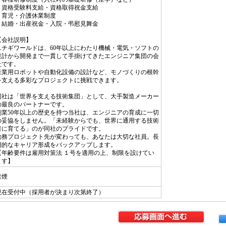
・資格受験料支給・資格取得祝金支給
・育児・介護休業制度
・結婚・出産祝金・入院・弔慰見舞金
【会社説明】
ニチギワールドは、60年以上にわたり機械・電気・ソフトの
設計から開発まで一貫して手掛けてきたエンジニア集団の会
社です。
産業用ロボットや自動化設備の設計など、モノづくりの根幹
を支える多彩なプロジェクトに挑戦できます。
同社は「世界を支える技術集団」として、大手製造メーカー
の最良のパートナーです。
創業50年以上の歴史を持つ当社は、エンジニアの育成に一切
の妥協をしません。「未経験からでも、世界に通用する技術
者に育てる」のが同社のプライドです。
勤務プロジェクト先が変わっても、あなたは大切な社員。長
期的なキャリア形成をバックアップします。
【年齢要件は雇用対策法 １号を適用の上、制限を設けてい
ます】
禁煙
現在受付中（採用者が決まり次第終了）