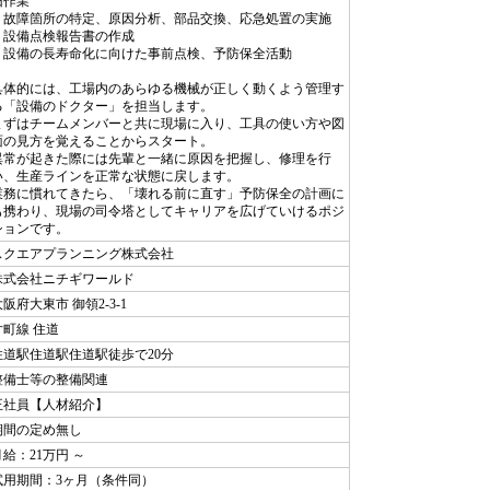
旧作業
・故障箇所の特定、原因分析、部品交換、応急処置の実施
・設備点検報告書の作成
・設備の長寿命化に向けた事前点検、予防保全活動
具体的には、工場内のあらゆる機械が正しく動くよう管理す
る「設備のドクター」を担当します。
まずはチームメンバーと共に現場に入り、工具の使い方や図
面の見方を覚えることからスタート。
異常が起きた際には先輩と一緒に原因を把握し、修理を行
い、生産ラインを正常な状態に戻します。
業務に慣れてきたら、「壊れる前に直す」予防保全の計画に
も携わり、現場の司令塔としてキャリアを広げていけるポジ
ションです。
スクエアプランニング株式会社
株式会社ニチギワールド
阪府大東市 御領2-3-1
片町線 住道
住道駅住道駅住道駅徒歩で20分
整備士等の整備関連
正社員【人材紹介】
期間の定め無し
月給：21万円 ～
試用期間：3ヶ月（条件同）