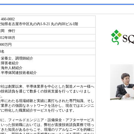
460-0002
愛知県名古屋市中区丸の内1-9-21 丸の内IHビル1階
森岡 伸行
012年08月
000万円
0名
・栄養士、調理師紹介
・障害者紹介
・海外人材紹介
・半導体関連技術者紹介
弊社は創業以来、半導体業界を中心とした製造メーカー様へ
の技術請負を通じて数多くの技術支援を行ってまいりまし
た。
長年にわたる現場経験と実績に裏打ちされた専門知識、そし
て業界との強固なネットワークを活かし、現在ではエンジニ
アに特化した職業紹介サービスを行っています。
特に、フィールドエンジニア・設備保全・アフターサービス
といった技術職においては、弊社が直接技術請負業務で培っ
てきた知見があるからこそ、現場のリアルなニーズを的確に