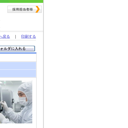
へ戻る
｜
印刷する