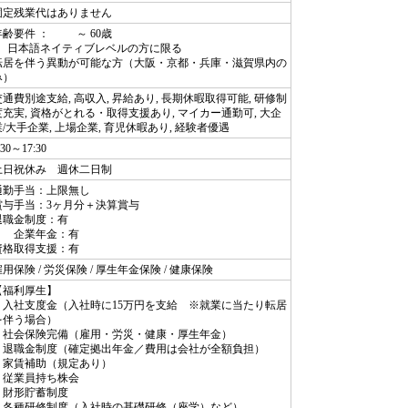
固定残業代はありません
年齢要件 ： ～ 60歳
日本語ネイティブレベルの方に限る
転居を伴う異動が可能な方（大阪・京都・兵庫・滋賀県内の
み）
交通費別途支給, 高収入, 昇給あり, 長期休暇取得可能, 研修制
度充実, 資格がとれる・取得支援あり, マイカー通勤可, 大企
業/大手企業, 上場企業, 育児休暇あり, 経験者優遇
:30～17:30
土日祝休み 週休二日制
通勤手当：上限無し
賞与手当：3ヶ月分＋決算賞与
退職金制度：有
企業年金：有
資格取得支援：有
用保険 / 労災保険 / 厚生年金保険 / 健康保険
【福利厚生】
・入社支度金（入社時に15万円を支給 ※就業に当たり転居
を伴う場合）
・社会保険完備（雇用・労災・健康・厚生年金）
・退職金制度（確定拠出年金／費用は会社が全額負担）
・家賃補助（規定あり）
・従業員持ち株会
・財形貯蓄制度
・各種研修制度（入社時の基礎研修（座学）など）