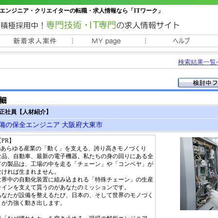
エンジニア・クリエイターの転職・求人情報なら「ITワーク」
常時3000件以上の求人情報掲載中
検索結果一覧
 正社員【人材紹介】
備の保全エンジニア 大阪府大東市
【PR】
◎あらゆる産業の「動く」を支える、誇り高きモノづくり
食品、自動車、最新の電子機器。私たちの身の回りにある全
ての製品は、工場の中を走る「チェーン」や「コンベヤ」が
なければ生まれません。
世界中の自動化装置に組み込まれる「特殊チェーン」の生産
ラインを支えて貰うのがあなたのミッションです。
あなたが設備を整えるたび、日本の、そして世界のモノづく
りが力強く動き出します。