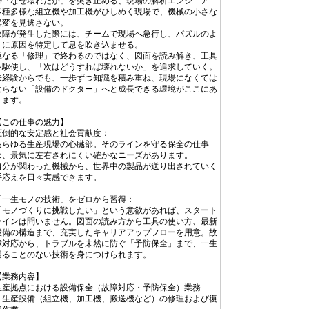
◎「なぜ壊れたか」を突き止める、現場の解析エンジニア
多種多様な組立機や加工機がひしめく現場で、機械の小さな
異変を見逃さない。
故障が発生した際には、チームで現場へ急行し、パズルのよ
うに原因を特定して息を吹き込ませる。
単なる「修理」で終わるのではなく、図面を読み解き、工具
を駆使し、「次はどうすれば壊れないか」を追求していく。
未経験からでも、一歩ずつ知識を積み重ね、現場になくては
ならない「設備のドクター」へと成長できる環境がここにあ
ります。
【この仕事の魅力】
圧倒的な安定感と社会貢献度：
あらゆる生産現場の心臓部。そのラインを守る保全の仕事
は、景気に左右されにくい確かなニーズがあります。
自分が関わった機械から、世界中の製品が送り出されていく
手応えを日々実感できます。
「一生モノの技術」をゼロから習得：
「モノづくりに挑戦したい」という意欲があれば、スタート
ラインは問いません。図面の読み方から工具の使い方、最新
設備の構造まで、充実したキャリアアップフローを用意。故
障対応から、トラブルを未然に防ぐ「予防保全」まで、一生
困ることのない技術を身につけられます。
【業務内容】
生産拠点における設備保全（故障対応・予防保全）業務
・生産設備（組立機、加工機、搬送機など）の修理および復