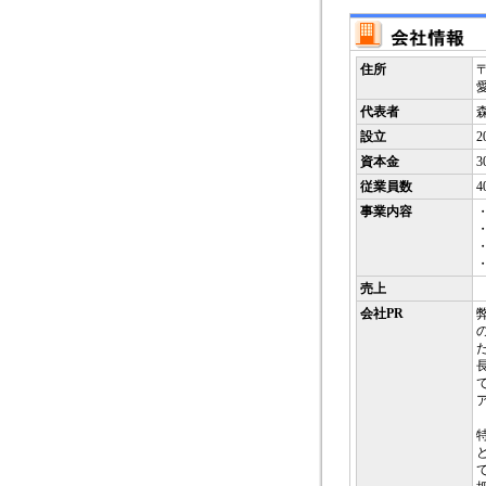
住所
〒
代表者
設立
2
資本金
3
従業員数
4
事業内容
売上
会社PR