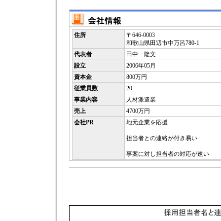
住所
〒646-0003
和歌山県田辺市中万呂780-1
代表者
田中 隆文
設立
2006年05月
資本金
800万円
従業員数
20
事業内容
人材派遣業
売上
4700万円
会社PR
地元企業を応援
担当者との連絡が付き易い
事案に対し担当者の対応が速い