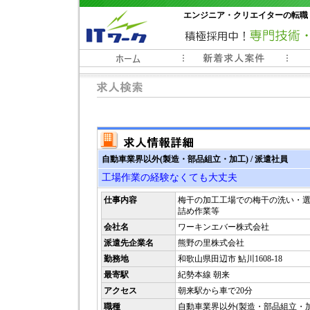
エンジニア・クリエイターの転職
常時3000件以上の求人情報掲載中
自動車業界以外(製造・部品組立・加工) / 派遣社員
工場作業の経験なくても大丈夫
仕事内容
梅干の加工工場での梅干の洗い・
詰め作業等
会社名
ワーキンエバー株式会社
派遣先企業名
熊野の里株式会社
勤務地
和歌山県田辺市 鮎川1608-18
最寄駅
紀勢本線 朝来
アクセス
朝来駅から車で20分
職種
自動車業界以外(製造・部品組立・加