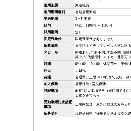
雇用形態
派遣社員
雇用期間種別
有期雇用派遣
契約期間
3ヶ月更新
給与
時給：1100円 ～ 1100円
試用期間
無し
固定残業代
固定残業代はありません
応募資格
日本語ネイティブレベルの方に限
アピール
制服あり, 年齢不問, 学歴不問, 面接1
躍中, 50代活躍中, マイカー通勤可,
時間
09：00～15：00 休憩75分 実働4
休日
土日祝
待遇
交通費は上限10000円まで支給 制
加入保険
雇用保険 / 労災保険
特記事項
面接1回→工場見学（短時間ですが
る物をみてもらう）
受動喫煙防止措置
工場内禁煙 屋外に喫煙のみを目
事項
応募受付
現在受付中（採用者が決まり次第