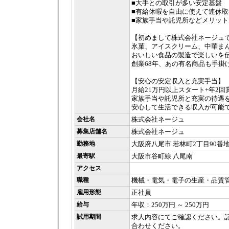
■大手との取引が多い安定基盤
■有給休暇を自由に使えて連休取
■家族手当や託児所などメリット
【初めまして株式会社ネージュ
氷菓、アイスクリーム、中華ま
おいしい食品の製造で楽しいを
創業68年、あの有名商品も手掛
【安心の安定収入と充実手当】
月給21万円以上スタート+年2回
家族手当や託児所と充実の待遇
安心して生活できる収入が可能
会社名
株式会社ネージュ
募集店舗名
株式会社ネージュ
勤務地
大阪府八尾市 若林町2丁目90番
最寄駅
大阪市谷町線 八尾南
アクセス
職種
機械・電気・電子の生産・品質
雇用形態
正社員
給与
年収：250万円 ～ 250万円
試用期間
求人内容にてご確認ください。
合わせください。