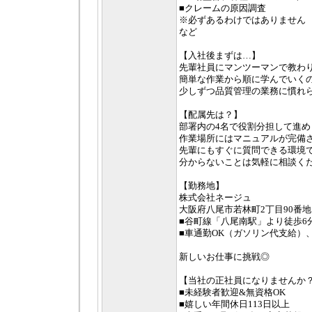
■クレームの原因調査
※必ずあるわけではありません
など
【入社後まずは…】
先輩社員にマンツーマンで教わ
簡単な作業から順に学んでいく
少しずつ品質管理の業務に慣れ
【配属先は？】
部署内の4名で役割分担して進め
作業場所にはマニュアルが完備
先輩にもすぐに質問できる環境
分からないことは気軽に相談く
【勤務地】
株式会社ネージュ
大阪府八尾市若林町2丁目90番地
■谷町線「八尾南駅」より徒歩6
■車通勤OK（ガソリン代支給）
新しいお仕事に挑戦◎
【当社の正社員になりませんか
■未経験者歓迎&無資格OK
■嬉しい年間休日113日以上