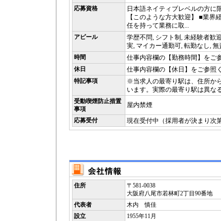
応募資格
日本語ネイティブレベルの方に
【このような方大歓迎】 ■業界経
任を持って業務に取...
アピール
学歴不問, シフト制, 未経験者歓迎
実, マイカー通勤可, 転勤なし, 
時間
仕事内容欄の【勤務時間】をご
休日
仕事内容欄の【休日】をご参照
特記事項
※当求人の最寄り駅は、住所か
います。実際の最寄り駅は異な
受動喫煙防止措置
屋内禁煙
事項
応募受付
現在受付中（採用者が決まり次
住所
〒581-0038
大阪府八尾市若林町2丁目90番地
代表者
木内 慎佳
設立
1955年11月