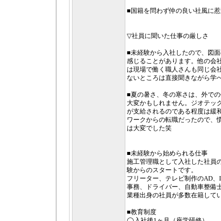
■国籍を問わず仲の良い社風に
▽社員に聞いた仕事の厳しさ
■未経験から入社したので、図
感じることがあります。他の会
は現場で働く職人さんも同じ会
ないところは直接聞きながら学
■夏の暑さ、冬の寒さは、外で
大変かもしれません。ジオテッ
が支給されるのである程度は緩
ワークからの転職だったので、
は大変でした笑
■未経験から始められる仕事
施工管理職として入社した社員の
験からのスタートです。
フリーター、テレビ制作のAD、
事務、ドライバー、自動車整備
業種出身の社員が多数在籍して
■教育制度
◯入社後1ヶ月（座学研修）