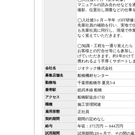
マニュアルの読み合わせなどを
撮影、位置出し測量などの仕事
◯入社後3ヶ月～半年（OJT研修
先輩社員の補助を行い、実地で
も先輩社員に同行し、現場で作
なく覚えていただきます。
◯知識・工程を一通り覚えたら
お客様との打合せ等にも参加し
げていただきます。約1年かけ
携われるよう手厚くサポートし
会社名
ジオテック株式会社
募集店舗名
船橋機材センター
勤務地
千葉県船橋市 夏見5-4
最寄駅
総武本線 船橋
アクセス
船橋駅徒歩17分
職種
施工管理関連
雇用形態
正社員
契約期間
期間の定めなし
給与
年収：375万円 ～ 644万円
試用期間
試用期間は6ヶ月で、その間の