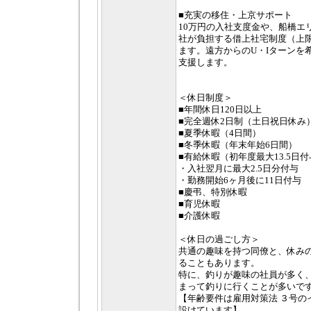
■充実の移住・上京サポート
10万円の入社支度金や、船橋エ
社が負担する借上社宅制度（上
ます。遠方からのU・Iターンを
支援します。
＜休日制度＞
■年間休日120日以上
■完全週休2日制（土日祝日休み
■夏季休暇（4日間）
■冬季休暇（年末年始6日間）
■有給休暇（初年度最大13.5日
・入社翌月に最大2.5日分付与
・勤務開始6ヶ月後に11日付与
■慶弔、特別休暇
■育児休暇
■介護休暇
＜休日の過ごし方＞
共通の趣味を持つ同僚と、休み
ることもあります。
特に、釣りが趣味の社員が多く
まって釣りに行くことが多いで
【年齢要件は雇用対策法 ３号の
設けています】