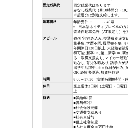
固定残業代
固定残業代はあります
みなし残業代（月10時間分・19,37
※超過分は別途支給します。
応募資格
年齢要件 ： ～ 40歳
日本語ネイティブレベルの方
普通自動車免許（AT限定可）を
アピール
寮/社宅/住み込み, 交通費別途支給,
量募集, 学歴不問, 履歴書不要, リ
年間休日120日以上, 未経験者歓迎
得可能, 新卒OK, 第二新卒OK, 
る・取得支援あり, マイカー通勤可
勤なし, 育児休暇あり, 語学力が
留学生活躍中, 土日祝日が休み, 
OK, 経験者優遇, 無資格歓迎
時間
8:00～17:30（実働時間8時間・
休日
完全週休2日制（土曜日・日曜日
上
待遇
■昇給年1回
■賞与年2回
■社会保険完備
■交通費支給あり
■社有車貸与
■借上社宅制度
■入社支度金10万円支給