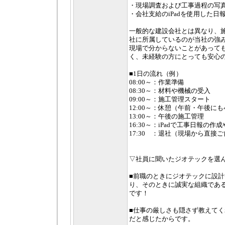
・現場調査および工事過程の写
・会社支給のiPadを使用した日
一般的な建設会社とは異なり、
社に所属しているのが当社の強
現場で分からないことがあって
く、未経験の方にとっても安心
■1日の流れ（例）
08:00～：作業準備
08:30～：材料や機械の受入
09:00～：施工管理スタート
12:00～：休憩（午前・午後に
13:00～：午後の施工管理
16:30～：iPadで工事日報の作
17:30 ：退社（現場から直接
▽社員に聞いたジオテックを選
■前職のときにジオテックに設
り、そのときに誠実な組織であ
です！
■仕事の厳しさも隠さず教えて
だと感じたからです。