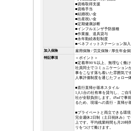
■資格取得支援
■資格手当
■結婚祝い金
■出産祝い金
■定期健康診断
■インフルエンザ予防接種
■作業服、道具貸与
■永年勤続表彰制度
■ベネフィットステーション加入
加入保険
雇用保険 / 労災保険 / 厚生年金保
特記事項
＜ポイント＞
■定着率90％以上、無理なく働
社員同士でコミュニケーション
事をこなす落ち着いた雰囲気で
人事評価制度を通じたフォロー
■直行直帰が基本スタイル
1人1台の社有車を貸与し、ご自
社が全額負担します。iPadで
るため、現場への直行・直帰が
■プライベートと両立できる環境
完全週休2日制（土日祝休み）で
上です。平均残業時間も月20時
リをつけて働けます。