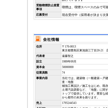
受動喫煙防止措置
喫煙は、喫煙スペースのみで可
事項
応募受付
現在受付中（採用者が決まり次
住所
〒170-0013
東京都豊島区東池袋三丁目20-21 
代表者
遠藤智之
設立
1989年09月
資本金
50000000
従業員数
74
事業内容
当社では、建築物（一般建築～戸
査・地盤
補強工事設計／施工をはじめ、既
土壌汚染調査など、「地盤」に関
トップで提供しています。豊富な
から都市の未来を創ります。
売上
1795244543