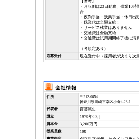
【備考】
・月収例は23日勤務、残業10
合
・夜勤手当・残業手当・休日出勤
・残業代は全額支給！
・サービス残業はありません
・交通費は全額支給
＊交通費は試用期間終了後に清
（各規定あり）
応募受付
現在受付中（採用者が決まり次
住所
〒212-0054
神奈川県川崎市幸区小倉4-23-1
代表者
齋藤篤史
設立
1979年09月
資本金
3,200万円
従業員数
100
事業内容
創立以来40年、社会インフラを