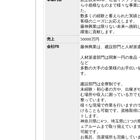
ら小規模なものまで様々な事業
た。
数多くの経験と蓄えられた実績
客様のニーズにお応えします。
藤伸興業は限りない未来へ挑戦
躍進に貢献します。
売上
50000万円
会社PR
藤伸興業は、建設部門と人材派
人材派遣部門は関東一円の食品
など
多数の大手の企業様のお手伝い
す。
建設部門は全寮制です。
未経験・初心者の方や、出稼ぎ
む場所や収入に困っている方で
整っています。
様々な現場で作業を行いますの
けることも可能です。資格取得
トします。
神奈川県に4つ、埼玉県に1つの
ェアルームまで取り揃えています
可能です。
お風呂、洗濯場所も完備してい