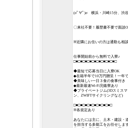
(σﾟ∀ﾟ)σ 横浜・川崎15分、渋谷3
〇来社不要！履歴書不要で面談O
※近隣にお住いの方は通勤も相
仕事開始前から無料で入寮♪
□■□■□■□■□■□■□■□■□■□
◆最短で応募当日に入寮OK
◆在籍半年で10万円贈呈！一年で
◆美味しい一日３食の食事付き
◆最新最速Wi-Fi完備寮あり
◆プライベートジム(3Dスミス
ン、ZWIFTサイクリングなど)
□■□■□■□■□■□■□■□■□
※各規定あり
あなたには主に、土木・建設・
を担当する多能工をお任せしま