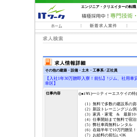
エンジニア・クリエイターの転職
常時3000件以上の求人情報掲載中
その他の建築・設備・土木・工事系 / 正社員
【入社1年30万贈即入寮！前払】!ジム、社用車
幸区】
仕事内容
((●≧∀≦)━☆ティーエスケイの特典━
（1）無料で多数の建設系の資
（2）新設トレーニングジム併
（3）家具・家電 & 最新10ギガWi
（4）仕事開始まで無料で宿泊
（5）弊社車両無料レンタル
（6）在籍半年で10万円贈呈！
（7）お給料の前払いOK