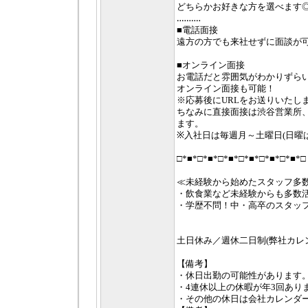
どちらかお好きな方を選べます
‥‥‥‥‥
■電話面接
遠方の方でも来社せずに面談が
■オンライン面接
お電話だと雰囲気がわかりずら
オンライン面接も可能！
※応募後にURLをお送りいたし
ちなみに直接面接は渋谷営業所
ます。
※入社日は毎週月～土曜日(日曜は
□*■*□*■*□*■*□*■*□*■*□*■*□
≪未経験から始めたスタッフ多
・飲食業など未経験からも多数
・学歴不問！中・高卒のスタッ
土日休み／週休二日制(弊社カレ
【備考】
・休日出勤の可能性があります
・4連休以上の休暇が年3回あり
・その他の休日は会社カレンダ