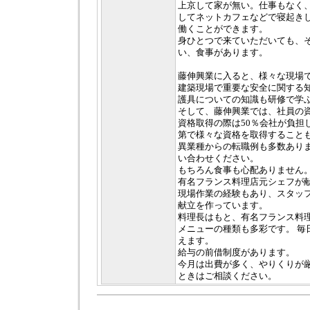
上京して家が無い。仕事もなく
してネットカフェなどで寝起き
働くことができます。
身ひとつで来ていただいても、
い、食事があります。
藤伸興業に入ると、様々な現場
建築現場で重要な安全に関する
護具についての知識も研修で学
そして、藤伸興業では、社員の
資格取得の際は50％会社が負担
第で様々な資格を取得すること
異業種からの転職例も多数あり
い合わせください。
もちろん食事も心配ありません
有名フランス料理店元シェフが
現場作業の経験もあり、スタッ
献立を作っています。
料理長はもと、有名フランス料
メニューの種類も多彩です。 毎
えます。
給与の前借制度があります。
今月は出費が多く、やりくりが
ときはご相談ください。