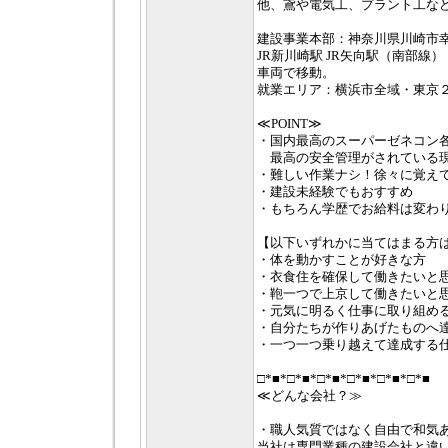
他、鳶や電気工、プラント工な
建設事業本部：神奈川県川崎市幸区
JR新川崎駅 JR矢向駅（南部線
車両で移動。
就業エリア：横浜市全域・東京
≪POINT≫
・国内最高のスーパーゼネコン
最高の安全管理がされている
・難しい作業ナシ！徐々に覚えて
・建設未経験でもおすすめ
・もちろん学歴でお給料は変わ
【以下いずれかに当てはまる方
・体を動かすことが好きな方
・衣食住を確保して働きたいと
・鞄一つで上京して働きたいと
・元気に明るく仕事に取り組め
・自分たちが作りあげたものへ
・一つ一つ乗り越えて達成する
□*■*□*■*□*■*□*■*□*■*□*■
≪どんな会社？≫
・職人気質ではなく自由で和気
当社は専門業種の建設会社と違