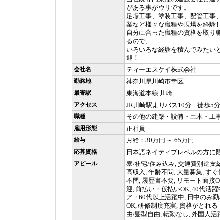
がある事がウリです。
足場工事、塗装工事、配管工事
業など様々な職種や現場を経験
自分に合った職種の資格を取り
るので、
いろいろな経験を積んでみたい
迎！
会社名
ティーエスケイ株式会社
勤務地
神奈川県川崎市幸区
最寄駅
東海道本線 川崎
アクセス
JR川崎駅よりバス10分 徒歩5分
職種
その他の建築・設備・土木・工
雇用形態
正社員
給与
月給：30万円 ～ 65万円
応募資格
日本語ネイティブレベルの方に
アピール
寮/社宅/住み込み, 交通費別途支
高収入, 年齢不問, 大量募集, す
不問, 履歴書不要, リモート面接O
迎, 前払い・仮払いOK, 40代活躍中
ア・60代以上活躍中, 日中のみ勤務
OK, 研修制度充実, 資格がとれ
由/髪型自由, 転勤なし, 外国人活