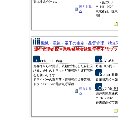
東洋株式会社での...
一・第二CU
続きを見
〒 141 - 0022
る
東京都品川区東五
6階
機械・電気・電子の生産・品質管理・検査関連
運行管理者 配車業務/経験者歓迎/学歴不問/ブラ
お客様からの要望、依頼に対応した自社及
月給 30万円 ～ 
び協力会社のトラック配車管理と運行管理
をお願いします。
ドライバーの乗務前・乗務後の点呼業務、
香川県高松市朝日
ドライバーへの電話点呼業務、...
続きを見
る
瀬戸内陸運株式
〒 760 - 0065
香川県高松市朝日町