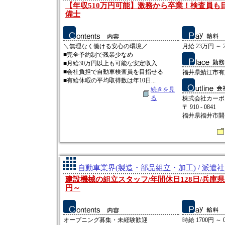
【年収510万円可能】激務から卒業！検査員も
備士
＼無理なく働ける安心の環境／
月給 23万円 ～ 
■完全予約制で残業少なめ
■月給30万円以上も可能な安定収入
■会社負担で自動車検査員を目指せる
福井県鯖江市有定
■有給休暇の平均取得数は年10日...
続きを見
る
株式会社カーボ
〒 910 - 0841
福井県福井市開発
自動車業界(製造・部品組立・加工) / 派遣
建設機械の組立スタッフ/年間休日128日/兵庫県明
円～
オープニング募集・未経験歓迎
時給 1700円 ～ 