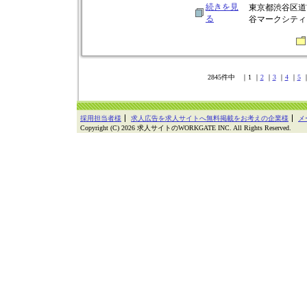
続きを見
東京都渋谷区道
る
谷マークシティ 
2845件中 ｜1 ｜
2
｜
3
｜
4
｜
5
採用担当者様
求人広告を求人サイトへ無料掲載をお考えの企業様
メ
Copyright (C) 2026 求人サイトのWORKGATE INC. All Rights Reserved.