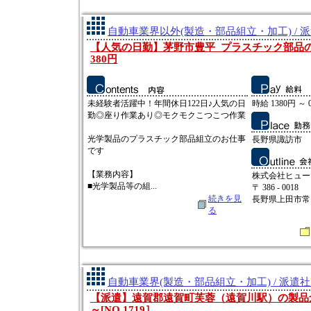
自動車業界以外(製造・部品組立・加工) / 
【人気の日勤】茅野市豊平_プラスチック部品の
380円
未経験者活躍中！年間休日122日♪人気の日
時給 1380円 ～ 
勤◎座り作業あり◎モクモクこつこつ作業
光学製品のプラスチック部品組立のお仕事
長野県諏訪市
です
【業務内容】
株式会社ヒュー
■光学製品等の組...
〒 386 - 0018
続きを見
長野県上田市常田2
る
自動車業界(製造・部品組立・加工) / 派遣
【派遣】遠賀郡遠賀町芙蓉（遠賀川駅）の製品倉庫
～[NO.1719］