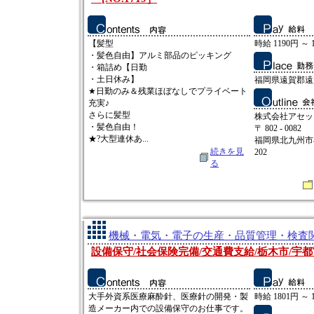
【髪型
時給 1190円 ～ 
・髪色自由】アルミ部品のピッキング
・箱詰め【日勤
・土日休み】
福岡県遠賀郡遠
★日勤のみ＆残業ほぼなしでプライベート
充実♪
さらに髪型
株式会社アセッ
・髪色自由！
〒 802 - 0082
★?大型連休あ...
福岡県北九州市小
続きを見
202
る
機械・電気・電子の生産・品質管理・検査関連
設備保守/社会保険完備/交通費支給/栃木市/宇都
大手外資系医療麻酔針、医療針の開発・製
時給 1801円 ～ 
造メーカー内での設備保守のお仕事です。