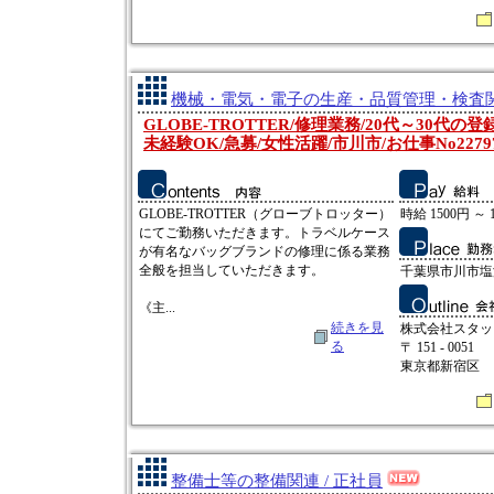
機械・電気・電子の生産・品質管理・検査関連
GLOBE-TROTTER/修理業務/20代～30代の
未経験OK/急募/女性活躍/市川市/お仕事No2279
GLOBE-TROTTER（グローブトロッター）
時給 1500円 ～ 
にてご勤務いただきます。トラベルケース
が有名なバッグブランドの修理に係る業務
全般を担当していただきます。
千葉県市川市塩浜 
《主...
続きを見
株式会社スタッ
る
〒 151 - 0051
東京都新宿区
整備士等の整備関連 / 正社員