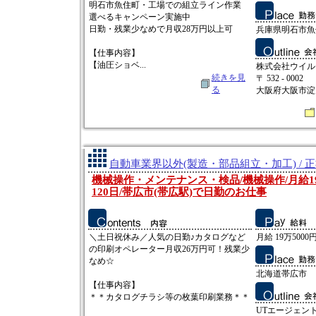
明石市魚住町・工場での組立ライン作業
選べるキャンペーン実施中
日勤・残業少なめで月収28万円以上可
兵庫県明石市魚
【仕事内容】
【油圧ショベ...
株式会社ウイル
続きを見
〒 532 - 0002
る
大阪府大阪市淀
自動車業界以外(製造・部品組立・加工) / 
機械操作・メンテナンス・検品/機械操作/月給19
120日/帯広市(帯広駅)で日勤のお仕事
＼土日祝休み／人気の日勤♪カタログなど
月給 19万5000円
の印刷オペレーター月収26万円可！残業少
なめ☆
北海道帯広市
【仕事内容】
＊＊カタログチラシ等の枚葉印刷業務＊＊
UTエージェン