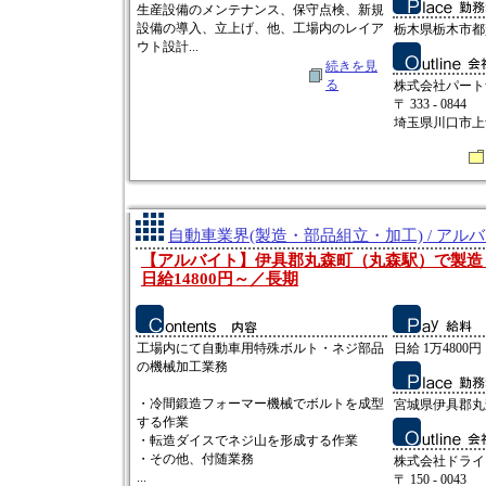
生産設備のメンテナンス、保守点検、新規
設備の導入、立上げ、他、工場内のレイア
栃木県栃木市都
ウト設計...
続きを見
る
株式会社パート
〒 333 - 0844
埼玉県川口市上青木
自動車業界(製造・部品組立・加工) / アル
【アルバイト】伊具郡丸森町（丸森駅）で製造
日給14800円～／長期
工場内にて自動車用特殊ボルト・ネジ部品
日給 1万4800円
の機械加工業務
・冷間鍛造フォーマー機械でボルトを成型
宮城県伊具郡丸
する作業
・転造ダイスでネジ山を形成する作業
・その他、付随業務
株式会社ドライ
...
〒 150 - 0043