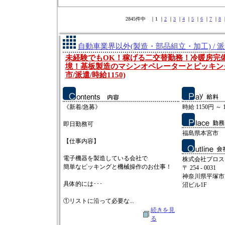
2845件中 ｜1 ｜
2
｜
3
｜
4
｜
5
｜
6
｜
7
｜
8
自動車業界以外(製造・部品組立・加工) / 
未経験でもOK！稼げる二交替勤務！冷暖房完
境！基板製造のマシンオペレーターとピッキン
市/派遣/時給1150)
《新着/急募》
時給 1150円 ～ 
即日勤務可
福島県本宮市
【仕事内容】
電子機器を製造している会社で
株式会社プロス
簡単なピッキングと機械操作のお仕事！
〒 254 - 0031
神奈川県平塚市
具体的には･･･
沼ビル1F
①リストに沿って必要な...
続きを見
る