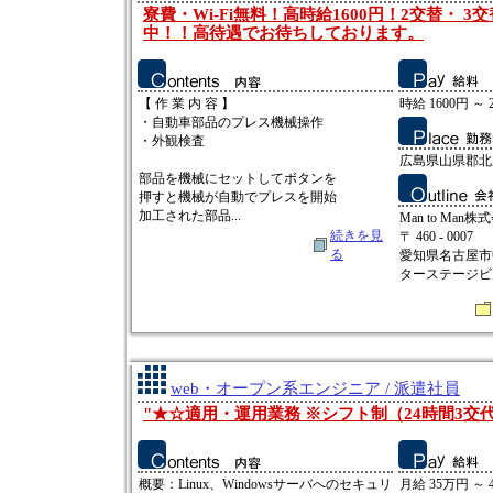
寮費・Wi-Fi無料！高時給1600円！2交替・ 
中！！高待遇でお待ちしております。
【 作 業 内 容 】
時給 1600円 ～ 
・自動車部品のプレス機械操作
・外観検査
広島県山県郡北
部品を機械にセットしてボタンを
押すと機械が自動でプレスを開始
加工された部品...
Man to Man株
続きを見
〒 460 - 0007
る
愛知県名古屋市中
ターステージビ
web・オープン系エンジニア / 派遣社員
"★☆適用・運用業務 ※シフト制（24時間3交代）
概要：Linux、Windowsサーバへのセキュリ
月給 35万円 ～ 