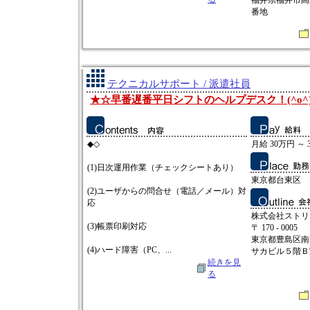
福井県福井市高
番地
テクニカルサポート / 派遣社員
★☆早番遅番平日シフトのヘルプデスク！(^o^
◆◇
月給 30万円 ～ 
(1)日次運用作業（チェックシートあり）
東京都台東区
(2)ユーザからの問合せ（電話／メール）対
応
株式会社ストリ
(3)帳票印刷対応
〒 170 - 0005
東京都豊島区南
(4)ハード障害（PC、...
サカビル５階Ｂ
続きを見
る