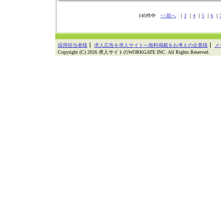
145件中
<<前へ
｜
3
｜
4
｜
5
｜
6
｜
採用担当者様
求人広告を求人サイトへ無料掲載をお考えの企業様
メ
Copyright (C) 2026 求人サイトのWORKGATE INC. All Rights Reserved.