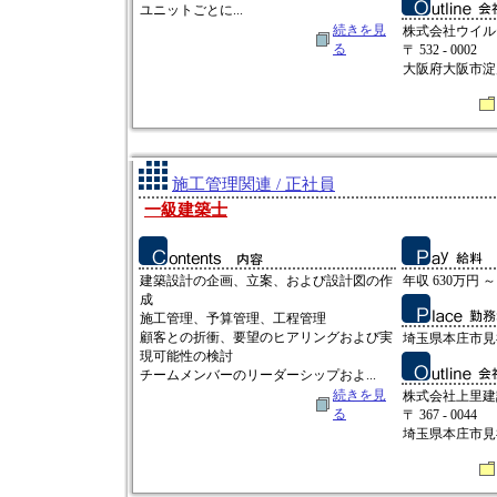
ユニットごとに...
続きを見
株式会社ウイル
る
〒 532 - 0002
大阪府大阪市淀
施工管理関連 / 正社員
一級建築士
建築設計の企画、立案、および設計図の作
年収 630万円 ～
成
施工管理、予算管理、工程管理
顧客との折衝、要望のヒアリングおよび実
埼玉県本庄市見福3
現可能性の検討
チームメンバーのリーダーシップおよ...
続きを見
株式会社上里建
る
〒 367 - 0044
埼玉県本庄市見福3