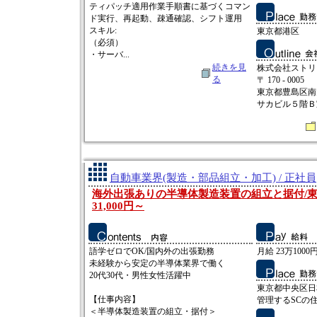
ティパッチ適用作業手順書に基づくコマン
ド実行、再起動、疎通確認、シフト運用
スキル:
東京都港区
（必須）
・サーバ...
続きを見
株式会社ストリ
る
〒 170 - 0005
東京都豊島区南
サカビル５階Ｂ
自動車業界(製造・部品組立・加工) / 正社員
海外出張ありの半導体製造装置の組立と据付/東
31,000円～
語学ゼロでOK/国内外の出張勤務
月給 23万1000円
未経験から安定の半導体業界で働く
20代30代・男性女性活躍中
東京都中央区日
【仕事内容】
管理するSCの
＜半導体製造装置の組立・据付＞