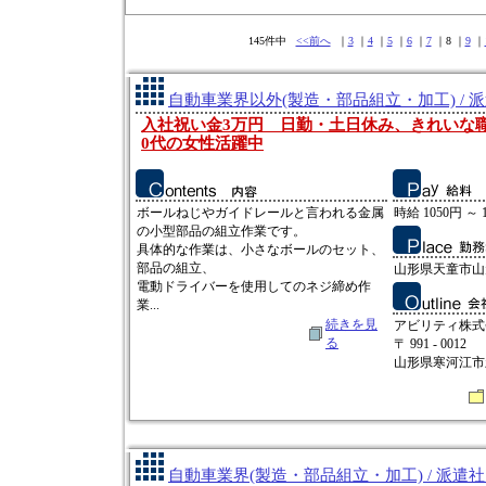
145件中
<<前へ
｜
3
｜
4
｜
5
｜
6
｜
7
｜8 ｜
9
｜
自動車業界以外(製造・部品組立・加工) / 
入社祝い金3万円 日勤・土日休み、きれいな職
0代の女性活躍中
ボールねじやガイドレールと言われる金属
時給 1050円 ～ 
の小型部品の組立作業です。
具体的な作業は、小さなボールのセット、
部品の組立、
山形県天童市山
電動ドライバーを使用してのネジ締め作
業...
続きを見
アビリティ株式
る
〒 991 - 0012
山形県寒河江市新
自動車業界(製造・部品組立・加工) / 派遣