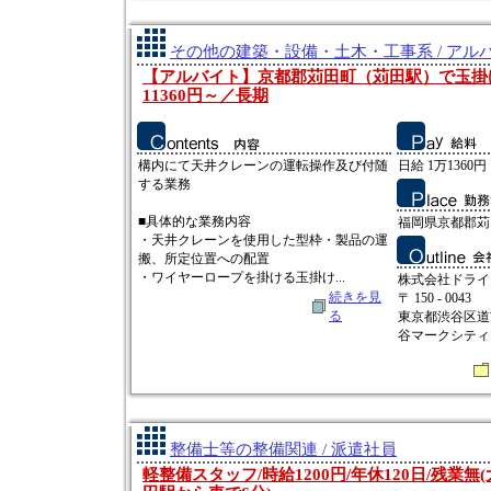
その他の建築・設備・土木・工事系 / アル
【アルバイト】京都郡苅田町（苅田駅）で玉掛
11360円～／長期
構内にて天井クレーンの運転操作及び付随
日給 1万1360円
する業務
■具体的な業務内容
福岡県京都郡苅
・天井クレーンを使用した型枠・製品の運
搬、所定位置への配置
・ワイヤーロープを掛ける玉掛け...
株式会社ドライ
続きを見
〒 150 - 0043
る
東京都渋谷区道
谷マークシティ 
整備士等の整備関連 / 派遣社員
軽整備スタッフ/時給1200円/年休120日/残業無