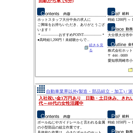
田駅から車で6分)
ホットスタッフ大分中央の求人に
時給 1200円 ～ 
ご興味をお持ちいただき、ありがとうござ
います！
＊―――――おすすめPOINT―――――＊
大分県大分市中
●高時給1,200円！未経験からで...
続きを見
る
株式会社ホット
〒 444 - 0009
愛知県岡崎市小呂
自動車業界以外(製造・部品組立・加工) / 
入社祝い金3万円あり 日勤・土日休み、きれい
代～40代の女性活躍中
ボールねじやガイドレールと言われる金属
時給 1050円 ～ 
の小型部品の組立作業です。
具体的な作業は、小さなボールのセット、