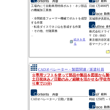
工場内にて自動車用特殊ボルト・ネジ部品
日給 1万4800円
の機械加工業務
・冷間鍛造フォーマー機械でボルトを成型
宮城県伊具郡丸
する作業
・転造ダイスでネジ山を形成する作業
・その他、付随業務
株式会社ドライ
...
〒 150 - 0043
続きを見
東京都渋谷区道
る
谷マークシティ 
CADオペレーター・製図関連 / 派遣社員
☆専用ソフトを使って部品や製品を図面から製
土日祝休み／日勤のみ／経験を活かせる(宇佐市
り車で23分)
CADオペレーター／日勤／首藤
時給 1250円 ～ 