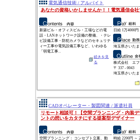
電気通信技術 / アルバイト
あなたの資格いかしませんか！！電気通信会社
新築ビル・オフィスビル・工場などの電
日給 1万4000円 
話・LANネットワーク設備の整備、・テレ
ビ設備工事・防犯カメラなどのセキュリテ
ィー工事や電気設備工事など、いわゆる
埼玉県さいたま市
「弱電工事...
続きを見
る
株式会社 エフ
〒 337 - 0043
埼玉県さいたま市
CADオペレーター・製図関連 / 派遣社員
リモート相談可！【空間プランニング・内装デ
ントの想いをカタチにする提案型デザイナー
空間プランニング： コンセプト立案、動
時給 2200円 ～ 