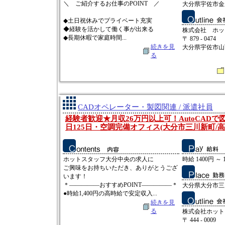
＼ ご紹介するお仕事のPOINT ／
大分県宇佐市金
◆土日祝休みでプライベート充実
◆経験を活かして働く事が出来る
株式会社 ホッ
◆長期休暇で家庭時間...
〒 879 - 0474
続きを見
大分県宇佐市山下
る
CADオペレーター・製図関連 / 派遣社員
経験者歓迎★月収26万円以上可！AutoCAD
日125日・空調完備オフィス(大分市三川新町/高
ホットスタッフ大分中央の求人に
時給 1400円 ～ 
ご興味をお持ちいただき、ありがとうござ
います！
＊―――――おすすめPOINT―――――＊
大分県大分市三
●時給1,400円の高時給で安定収入...
続きを見
る
株式会社ホット
〒 444 - 0009