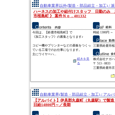
自動車業界以外(製造・部品組立・加工) / 
ハーネスの加工や組付けスタッフ 日勤のみ 土
市桜島町 》 案件Ｎｏ．401332
今回は、【鈴鹿市桜島町】で
時給 1300円 ～
《加工スタッフ》の募集となります♪
コピー機やプリンターなどの基板をつくっ
三重県鈴鹿市桜
ている工場でのお仕事になります。
主にワイヤーハ...
続きを見
株式会社ナガハ
る
〒 513 - 0833
三重県鈴鹿市庄野
自動車業界(製造・部品組立・加工) / アル
【アルバイト】伊具郡丸森町（丸森駅）で製造
日給14800円～／長期