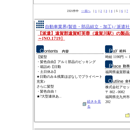
2321件中
<<前へ
｜
1
｜
2
｜
3
｜
4
｜5 ｜
6
｜
7
自動車業界(製造・部品組立・加工) / 派遣
【派遣】遠賀郡遠賀町芙蓉（遠賀川駅）の製品倉庫
～[NO.1719］
【髪型
時給 1190円 ～ 
・髪色自由】アルミ部品のピッキング
・箱詰め【日勤
・土日休み】
福岡県遠賀郡遠
★日勤のみ＆残業ほぼなしでプライベート
充実♪
さらに髪型
株式会社アセッ
・髪色自由！
〒 802 - 0082
★?大型連休あ...
福岡県北九州市小
続きを見
202
る