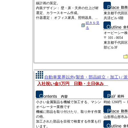
線計画の策定。
内装デザイン： 壁・床・天井の仕上げ材
選定、カラースキーム作成。
東京都千代田区
什器選定： オフィス家具、照明器具、...
共済ビル 6階
続きを見
る
オーピーシー株
〒 101 - 0054
東京都千代田区
部ビル3F
自動車業界以外(製造・部品組立・加工) / 
入社祝い金3万円 日勤・土日休み
小さい金属製品を機械で加工する、マシン
時給 1260円 ～ 
オペレーター業務です
機械に部品を取り付けたり、取り外す作業
の他、
山形県山形市み
加工された部品を目視で検査する作業も行
います。