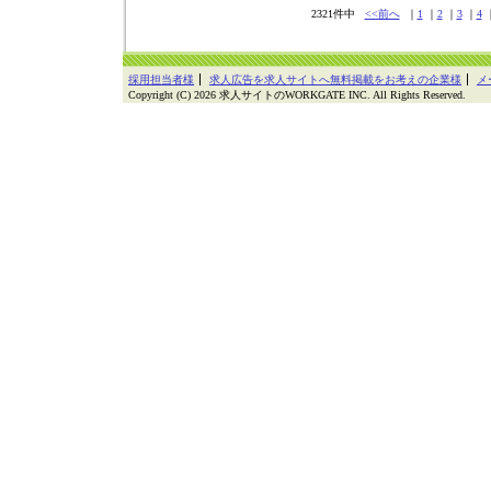
2321件中
<<前へ
｜
1
｜
2
｜
3
｜
4
｜
採用担当者様
求人広告を求人サイトへ無料掲載をお考えの企業様
メ
Copyright (C) 2026 求人サイトのWORKGATE INC. All Rights Reserved.