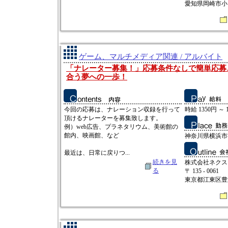
愛知県岡崎市小呂
ゲーム、マルチメディア関連 / アルバイト
「ナレーター募集！」応募条件なしで簡単応募
合う夢への一歩！
今回の応募は、ナレーション収録を行って
時給 1350円 ～ 
頂けるナレーターを募集致します。
例）web広告、プラネタリウム、美術館の
館内、映画館、など
神奈川県横浜市神
最近は、日常に戻りつ...
続きを見
株式会社ネクス
る
〒 135 - 0061
東京都江東区豊洲3