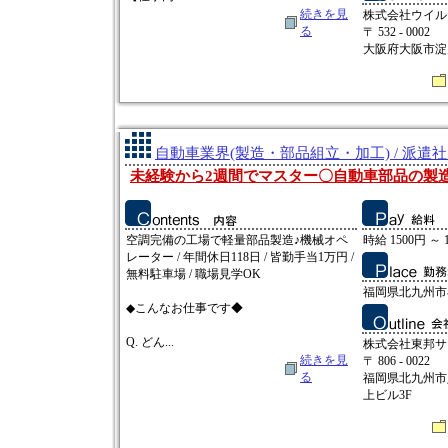
続きを見
株式会社ウイル
る
〒 532 - 0002
大阪府大阪市淀
自動車業界(製造・部品組立・加工) / 派遣
未経験から2週間でマスター〇自動車部品の製
空調完備の工場で軽量部品製造♪機械オペ
時給 1500円 ～ 
レーター / 年間休日118日 / 皆勤手当1万円 /
無料駐車場 / 職場見学OK
福岡県北九州市
◆こんなお仕事です◆
Q. どん...
株式会社東邦サ
続きを見
〒 806 - 0022
る
福岡県北九州市八
上ビル3F