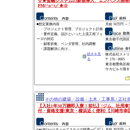
☆★金融システムの新規導入、エンハンス開発
PM(^o^)／★☆
■想定業務内容
月給 50万円 ～ 
・プロジェクト管理、プロジェクト計画
・要件定義、設計といった上流工程フェ
ーズの対応
東京都千代田区
・顧客折衝、ベンダ管理、社内調整
・課題解決に向け...
続きを見
株式会社ストリ
る
〒 170 - 0005
東京都豊島区南
サカビル５階Ｂ
その他の建築・設備・土木・工事系 / 正社
【入社1年30万贈即入寮！前払】!ジム、社用車
付・資格支援!東京・横浜近く便利!【川崎市幸
((●≧∀≦)━☆ティーエスケイの特典━(ﾟ∀ﾟ)
月給 30万円 ～ 