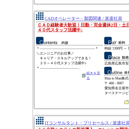
CADオペレーター・製図関連 / 派遣社員
ＣＡＤ経験者大歓迎！日勤・完全週休2日・土
４０代スタッフ活躍中♪
＊――――――――――――――――＊
時給 1300円 ～ 
＼エンジニアのお仕事／
キャリア・スキルアップできる！
２０～４０代スタッフ活躍中♪
広島県広島市安
＊―――――――――――...
続きを見
る
Man to Man株
〒 460 - 0007
愛知県名古屋市中
ターステージビ
ITコンサルタント・プリセールス / 派遣社