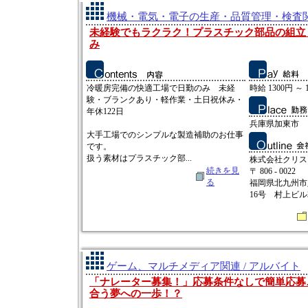
機械・電気・電子の生産・品質管理・検査関連
未経験でもラクラク！プラスチック部品の組立
み
冷暖房完備の快適工場で日勤のみ 未経
時給 1300円 ～ 
験・ブランクあり・軽作業・土日祝休み・
年休122日
兵庫県加東市
大手工場でのシンプルな製造補助のお仕事
です。
扱う素材はプラスチック部...
株式会社クリス
続きを見
〒 806 - 0022
る
福岡県北九州市
16号 村上ビル
ゲーム、マルチメディア関連 / アルバイト
「ナレーター募集！」応募条件なしで簡単応募
合う夢への一歩！？