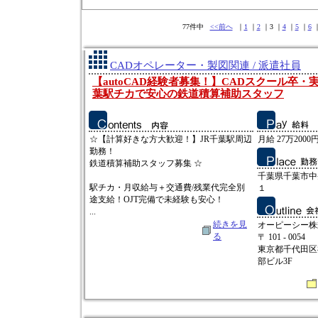
77件中
<<前へ
｜
1
｜
2
｜3 ｜
4
｜
5
｜
6
CADオペレーター・製図関連 / 派遣社員
【autoCAD経験者募集！】CADスクール卒・
葉駅チカで安心の鉄道積算補助スタッフ
☆【計算好きな方大歓迎！】JR千葉駅周辺
月給 27万2000
勤務！
鉄道積算補助スタッフ募集 ☆
千葉県千葉市中
駅チカ・月収給与＋交通費/残業代完全別
１
途支給！OJT完備で未経験も安心！
...
続きを見
オーピーシー株
る
〒 101 - 0054
東京都千代田区
部ビル3F