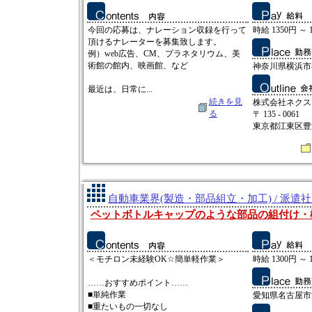
今回の応募は、ナレーション収録を行って
時給 1350円 ～ 
頂けるナレーターを募集致します。
例）web広告、CM、プラネタリウム、美
術館の館内、映画館、など
神奈川県横浜市神
最近は、日常に...
続きを見
株式会社ネクス
る
〒 135 - 0061
東京都江東区豊洲3
自動車業界(製造・部品組立・加工) / 派遣
ペットボトルキャップのような部品の組付け・
＜モチロン未経験OK☆簡単軽作業＞
時給 1300円 ～ 
……おすすめポイント……
■単純作業
愛知県名古屋市
■重たいもの一切なし