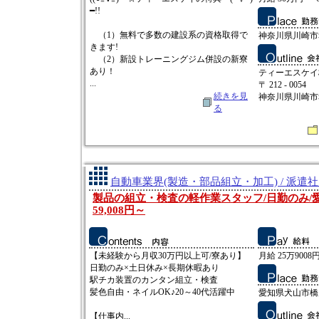
━!!
（1）無料で多数の建設系の資格取得で
神奈川県川崎市
きます!
（2）新設トレーニングジム併設の新寮
あり！
ティーエスケイ
...
〒 212 - 0054
続きを見
神奈川県川崎市幸
る
自動車業界(製造・部品組立・加工) / 派遣
製品の組立・検査の軽作業スタッフ/日勤のみ/愛
59,008円～
【未経験から月収30万円以上可/寮あり】
月給 25万9008円
日勤のみ×土日休み×長期休暇あり
駅チカ装置のカンタン組立・検査
髪色自由・ネイルOK♪20～40代活躍中
愛知県犬山市橋
【仕事内...