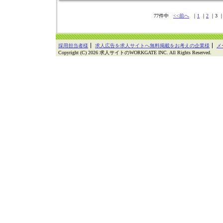
77件中
<<前へ
｜
1
｜
2
｜3 
採用担当者様
求人広告を求人サイトへ無料掲載をお考えの企業様
メ
Copyright (C) 2026 求人サイトのWORKGATE INC. All Rights Reserved.