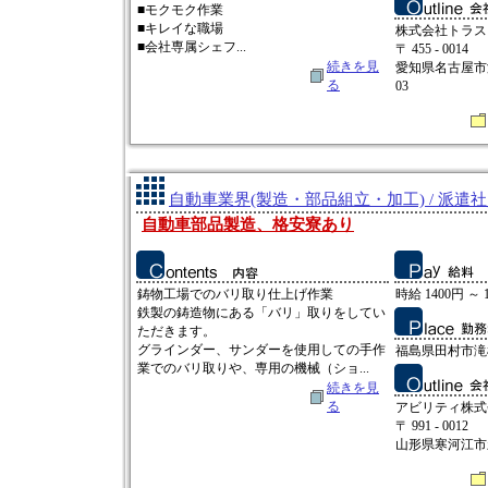
■モクモク作業
■キレイな職場
株式会社トラス
■会社専属シェフ...
〒 455 - 0014
続きを見
愛知県名古屋市
る
03
自動車業界(製造・部品組立・加工) / 派遣
自動車部品製造、格安寮あり
鋳物工場でのバリ取り仕上げ作業
時給 1400円 ～ 
鉄製の鋳造物にある「バリ」取りをしてい
ただきます。
グラインダー、サンダーを使用しての手作
福島県田村市滝
業でのバリ取りや、専用の機械（ショ...
続きを見
る
アビリティ株式
〒 991 - 0012
山形県寒河江市新