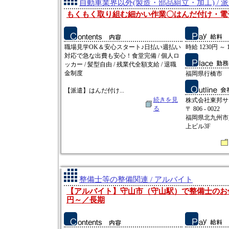
自動車業界以外(製造・部品組立・加工) / 
もくもく取り組む細かい作業〇はんだ付け・電
職場見学OK＆安心スタート♪日払い週払い
時給 1230円 ～ 
対応で急な出費も安心！食堂完備 / 個人ロ
ッカー / 髪型自由 / 残業代全額支給 / 退職
金制度
福岡県行橋市
【派遣】はんだ付け...
続きを見
株式会社東邦サ
る
〒 806 - 0022
福岡県北九州市八
上ビル3F
整備士等の整備関連 / アルバイト
【アルバイト】守山市（守山駅）で整備士のお仕
円～／長期