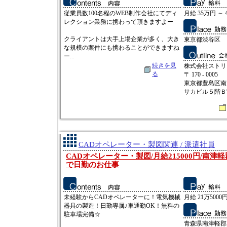
従業員数100名程のWEB制作会社にてディ
月給 35万円 ～ 
レクション業務に携わって頂きますよー
クライアントは大手上場企業が多く、大き
東京都渋谷区
な規模の案件にも携わることができますね
ー...
続きを見
株式会社ストリ
る
〒 170 - 0005
東京都豊島区南
サカビル５階Ｂ
CADオペレーター・製図関連 / 派遣社員
CADオペレーター・製図/月給215000円/南津
で日勤のお仕事
未経験からCADオペレーターに！電気機械
月給 21万5000円
器具の製造！日勤専属♪車通勤OK！無料の
駐車場完備☆
青森県南津軽郡