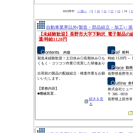
1653件中
<<前へ
｜
9
｜
10
｜
11
｜
12
｜
13
｜14 ｜
1
自動車業界以外(製造・部品組立・加工) / 
【未経験歓迎】長野市大字下駒沢_電子製品の
遣/時給1120円
製造未経験歓迎！土日休み◎長期休み◎も
時給 1120円 ～ 
くもく・コツコツ作業◎充実した研修あり
出荷前の製品の配線組立・検査作業をお願
長野県長野市大字
いいたします。
【業務内容】
株式会社ヒュー
■機械装置...
〒 386 - 0018
続きを見
長野県上田市常田2
る