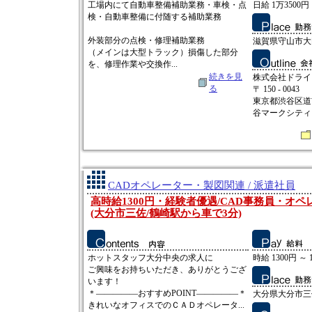
工場内にて自動車整備補助業務・車検・点
日給 1万3500円
検・自動車整備に付随する補助業務
外装部分の点検・修理補助業務
滋賀県守山市大
（メインは大型トラック）損傷した部分
を、修理作業や交換作...
続きを見
株式会社ドライ
る
〒 150 - 0043
東京都渋谷区道
谷マークシティ 
CADオペレーター・製図関連 / 派遣社員
高時給1300円・経験者優遇/CAD事務員・オ
(大分市三佐/鶴崎駅から車で3分)
ホットスタッフ大分中央の求人に
時給 1300円 ～ 
ご興味をお持ちいただき、ありがとうござ
います！
＊―――――おすすめPOINT―――――＊
大分県大分市三
きれいなオフィスでのＣＡＤオペレータ...