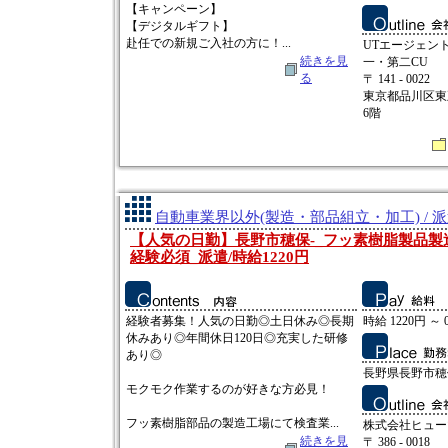
【キャンペーン】
【デジタルギフト】
赴任での新規ご入社の方に！...
UTエージェン
続きを見
一・第二CU
る
〒 141 - 0022
東京都品川区東五
6階
自動車業界以外(製造・部品組立・加工) / 
【人気の日勤】長野市穂保‐_フッ素樹脂製品製
経験必須_派遣/時給1220円
経験者募集！人気の日勤◎土日休み◎長期
時給 1220円 ～ 
休みあり◎年間休日120日◎充実した研修
あり◎
長野県長野市穂保
モクモク作業するのが好きな方必見！
フッ素樹脂部品の製造工場にて検査業...
株式会社ヒュー
続きを見
〒 386 - 0018