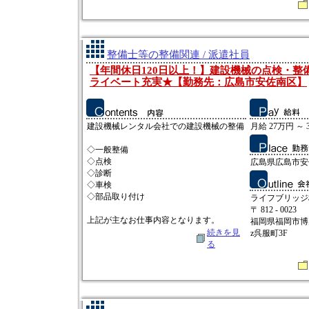
整備士等の整備関連 / 派遣社員
【年間休日120日以上！】建設機械の点検・整
ライベート充実★【勤務先：広島市安佐南区】
建設機械レンタル会社での建設機械の整備
月給 27万円 ～ 
◇一般整備
◇点検
広島県広島市安
◇診断
◇車検
◇部品取り付け
ライフブリッジ
〒 812 - 0023
上記が主なお仕事内容となります。
福岡県福岡市博多
続きを見
z呉服町3F
る