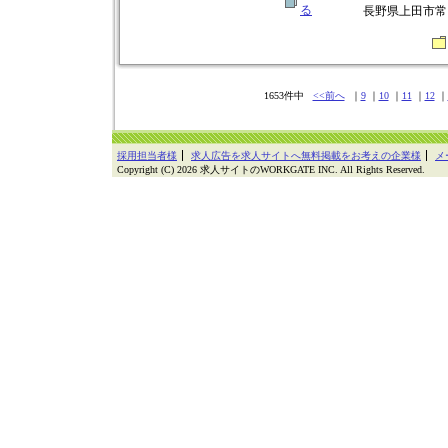
る
長野県上田市常田2
1653件中
<<前へ
｜
9
｜
10
｜
11
｜
12
｜
採用担当者様
求人広告を求人サイトへ無料掲載をお考えの企業様
メ
Copyright (C) 2026 求人サイトのWORKGATE INC. All Rights Reserved.