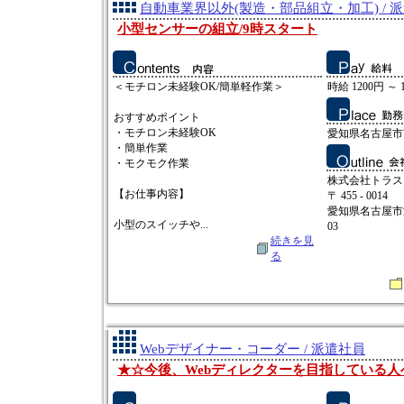
自動車業界以外(製造・部品組立・加工) / 
小型センサーの組立/9時スタート
＜モチロン未経験OK/簡単軽作業＞
時給 1200円 ～ 
おすすめポイント
・モチロン未経験OK
愛知県名古屋市
・簡単作業
・モクモク作業
株式会社トラス
【お仕事内容】
〒 455 - 0014
愛知県名古屋市
小型のスイッチや...
03
続きを見
る
Webデザイナー・コーダー / 派遣社員
★☆今後、Webディレクターを目指している人へ