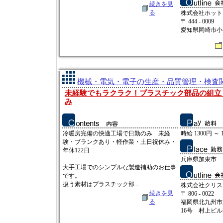
続きを見
る
株式会社ホット
〒 444 - 0009
愛知県岡崎市小呂
機械・電気・電子の生産・品質管理・検査関連
未経験でもラクラク！プラスチック部品の組立
み
冷暖房完備の快適工場で日勤のみ 未経
時給 1300円 ～ 
験・ブランクあり・軽作業・土日祝休み・
年休122日
兵庫県加東市
大手工場でのシンプルな製造補助のお仕事
です。
扱う素材はプラスチック部...
株式会社クリス
続きを見
〒 806 - 0022
る
福岡県北九州市
16号 村上ビル