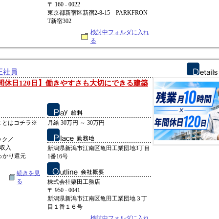
〒 160 - 0022
東京都新宿区新宿2-8-15 PARKFRON
T新宿302
検討中フォルダに入れ
る
正社員
年間休日120日】働きやすさも大切にできる建築
ことはコチラ※
月給 30万円 ～ 30万円
ック／
定収入
新潟県新潟市江南区亀田工業団地3丁目
っかり還元
1番16号
続きを見
る
株式会社栗田工務店
〒 950 - 0041
新潟県新潟市江南区亀田工業団地３丁
目１番１６号
検討中フォルダに入れ