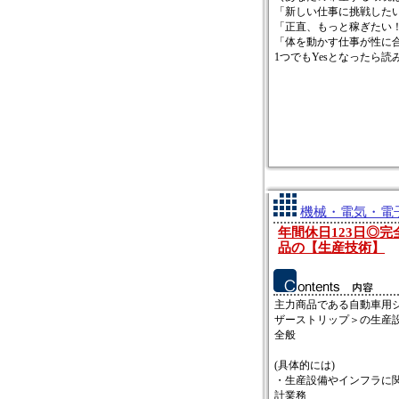
「新しい仕事に挑戦した
「正直、もっと稼ぎたい
「体を動かす仕事が性に
1つでもYesとなったら読み進
機械・電気・電
年間休日123日◎
品の【生産技術】
主力商品である自動車用
ザーストリップ＞の生産
全般
(具体的には)
・生産設備やインフラに
計業務