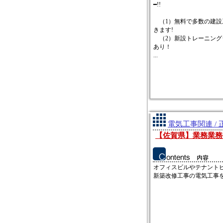
━!!
（1）無料で多数の建設
きます!
（2）新設トレーニング
あり！
...
電気工事関連 / 
【佐賀県】業務業務
オフィスビルやテナント
新築改修工事の電気工事