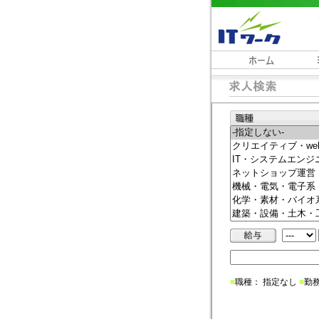
■
職種： 指定なし
■
勤