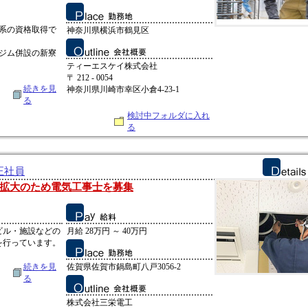
系の資格取得で
神奈川県横浜市鶴見区
ジム併設の新寮
ティーエスケイ株式会社
〒 212 - 0054
続きを見
神奈川県川崎市幸区小倉4-23-1
る
検討中フォルダに入れ
る
正社員
拡大のため電気工事士を募集
ビル・施設などの
月給 28万円 ～ 40万円
を行っています。
続きを見
佐賀県佐賀市鍋島町八戸3056-2
る
株式会社三栄電工