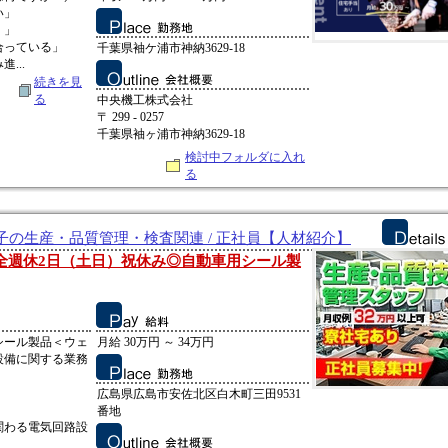
い」
！」
合っている」
千葉県袖ケ浦市神納3629-18
...
続きを見
る
中央機工株式会社
〒 299 - 0257
千葉県袖ヶ浦市神納3629-18
検討中フォルダに入れ
る
子の生産・品質管理・検査関連 / 正社員【人材紹介】
完全週休2日（土日）祝休み◎自動車用シール製
シール製品＜ウェ
月給 30万円 ～ 34万円
設備に関する業務
広島県広島市安佐北区白木町三田9531
番地
関わる電気回路設