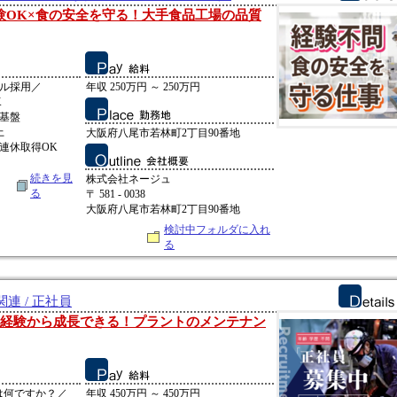
験OK×食の安全を守る！大手食品工場の品質
ャル採用／
年収 250万円 ～ 250万円
K
基盤
上
大阪府八尾市若林町2丁目90番地
連休取得OK
続きを見
株式会社ネージュ
る
〒 581 - 0038
大阪府八尾市若林町2丁目90番地
検討中フォルダに入れ
る
連 / 正社員
未経験から成長できる！プラントのメンテナン
は何ですか？／
年収 450万円 ～ 450万円