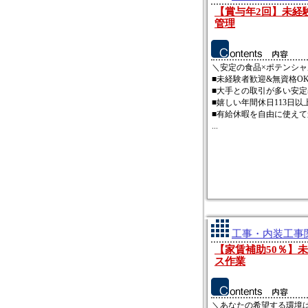
【賞与年2回】未経
管理
＼安定の食品×ポテンシ
■未経験者歓迎&無資格O
■大手との取引が多い安定
■嬉しい年間休日113日以
■有給休暇を自由に使えて
...
工事・内装工事関
【家賃補助50％】
ス作業
＼あなたの希望する環境