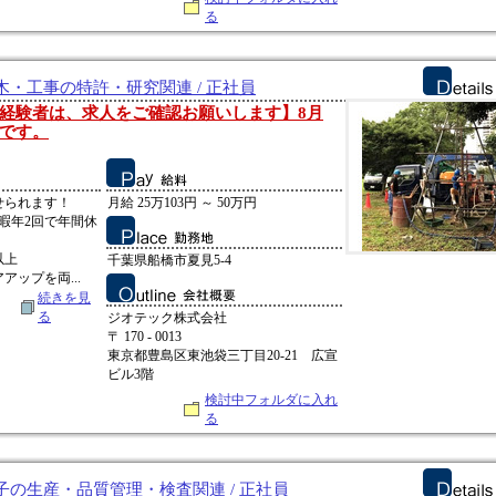
る
・工事の特許・研究関連 / 正社員
経験者は、求人をご確認お願いします】8月
です。
せられます！
月給 25万103円 ～ 50万円
暇年2回で年間休
以上
千葉県船橋市夏見5-4
ップを両...
続きを見
る
ジオテック株式会社
〒 170 - 0013
東京都豊島区東池袋三丁目20-21 広宣
ビル3階
検討中フォルダに入れ
る
の生産・品質管理・検査関連 / 正社員