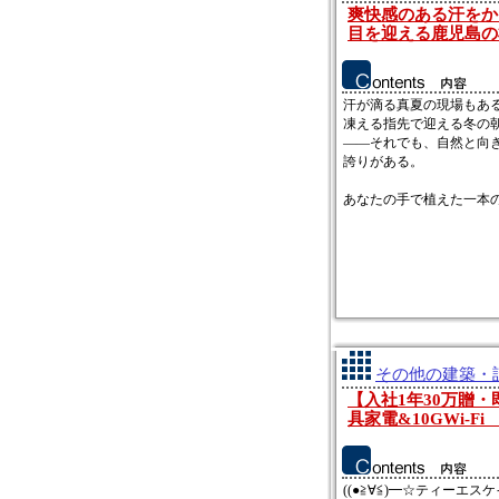
爽快感のある汗をか
目を迎える鹿児島の
汗が滴る真夏の現場もあ
凍える指先で迎える冬の
――それでも、自然と向
誇りがある。
あなたの手で植えた一本の木
その他の建築・設
【入社1年30万贈
具家電&10GWi-
((●≧∀≦)━☆ティーエスケ