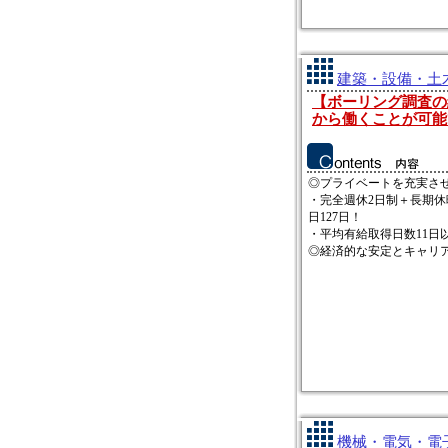
建築・設備・土木
【ボーリング調査の
から働くことが可能
◎プライベートを充実さ
・完全週休2日制＋長期休
日127日！
・平均有給取得日数11日
◎経済的な安定とキャリアア
機械・電気・電子