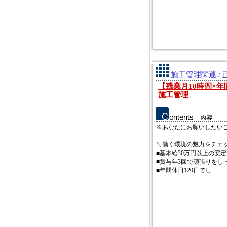
施工管理関連 / 
【残業月10時間×
施工管理
※あなたにお願いしたい
＼働く環境の魅力をチェ
■基本給30万円以上の安
■賞与年3回で頑張りをし
■年間休日120日でし...