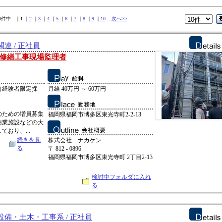
10件中 ｜1 ｜
2
｜
3
｜
4
｜
5
｜
6
｜
7
｜
8
｜
9
｜
10
...
次へ>>
連 / 正社員
修繕工事現場監理者
（経験者限定採
月給 40万円 ～ 60万円
のための増員募集
福岡県福岡市博多区東光寺町2-2-13
商業施設などの大
おり、...
続きを見
株式会社 ナカケン
る
〒 812 - 0896
福岡県福岡市博多区東光寺町 2丁目2-13
検討中フォルダに入れ
る
備・土木・工事系 / 正社員