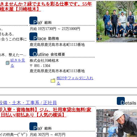
きませんか？緑でまちを彩る仕事です。55年
植木屋【川崎植木】
る。
月給 19万1730円 ～ 23万1000円
朝もある。
き合うこの仕事に
鹿児島県鹿児島市本名町1113番地
、整えた一...
続きを見
株式会社川崎植木
る
〒 891 - 1304
鹿児島県鹿児島市本名町1113番地
検討中フォルダに入れ
る
備・土木・工事系 / 正社員
・即入寮・資格無料】ジム、社用車貸出無料!家
Fi 日払い(前払あり【人気の横浜】
イの特典━(ﾟ∀ﾟ)
月給 30万円 ～ 40万円