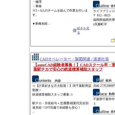
・修理
・車検
※3～4人のチームを組んで作業を行いま
ライフブリッジ
す。
〒 812 - 0023
福岡県福岡市博多
★車種未経...
z呉服町3F
続きを見
る
CADオペレーター・製図関連 / 派遣社員
【autoCAD経験者募集！】CADスクール卒・
葉駅チカで安心の鉄道積算補助スタッフ
☆【計算好きな方大歓迎！】JR千葉駅周辺
月給 27万2000
勤務！
鉄道積算補助スタッフ募集 ☆
千葉県千葉市中
駅チカ・月収給与＋交通費/残業代完全別
１
途支給！OJT完備で未経験も安心！
...