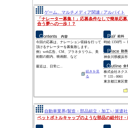
ゲーム、マルチメディア関連 / アルバイト
「ナレーター募集！」応募条件なしで簡単応募
合う夢への一歩！？
今回の応募は、ナレーション収録を行って
時給 1350円 ～ 
頂けるナレーターを募集致します。
例）web広告、CM、プラネタリウム、美
術館の館内、映画館、など
神奈川県横浜市神
最近は、日常に...
続きを見
株式会社ネクス
る
〒 135 - 0061
東京都江東区豊洲3
自動車業界(製造・部品組立・加工) / 派遣
ペットボトルキャップのような部品の組付け・