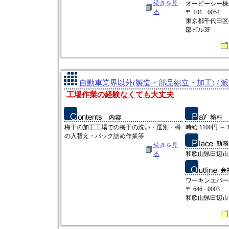
続きを見
オーピーシー株
る
〒 101 - 0054
東京都千代田区
部ビル3F
自動車業界以外(製造・部品組立・加工) / 
工場作業の経験なくても大丈夫
梅干の加工工場での梅干の洗い・選別・樽
時給 1100円 ～ 
の入替え・パック詰め作業等
続きを見
る
和歌山県田辺市鮎川
ワーキンエバー
〒 646 - 0003
和歌山県田辺市中