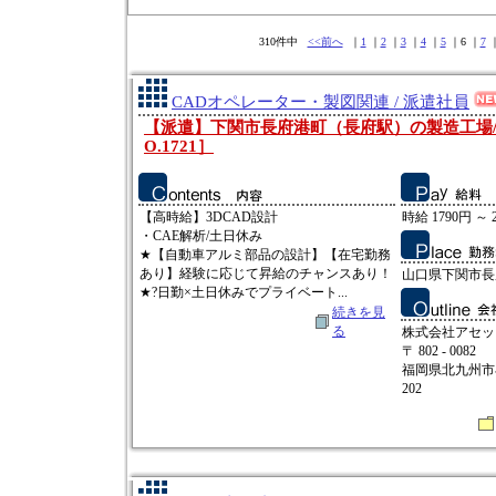
310件中
<<前へ
｜
1
｜
2
｜
3
｜
4
｜
5
｜6 ｜
7
CADオペレーター・製図関連 / 派遣社員
【派遣】下関市長府港町（長府駅）の製造工場/時
O.1721］
【高時給】3DCAD設計
時給 1790円 ～ 
・CAE解析/土日休み
★【自動車アルミ部品の設計】【在宅勤務
あり】経験に応じて昇給のチャンスあり！
山口県下関市長
★?日勤×土日休みでプライベート...
続きを見
る
株式会社アセッ
〒 802 - 0082
福岡県北九州市小
202