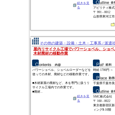
続きを見
る
アビリティ株式
〒 991 - 0012
山形県寒河江市新
その他の建築・設備・土木・工事系 / 派遣
屋内リサイクル工場でパワーショベル、ショベ
木材廃材の移動作業
パワーショベル、ショベルローダーなどを
時給 1700円 ～
使っての木材、廃材などの移動作業です。
■木材家屋の廃材など、木を専門に扱うリ
千葉県千葉市美
サイクル工場内での作業です。
■廃材...
続きを見
SMC株式会社
る
〒 160 - 0022
東京都新宿区新宿
ィングⅡ-10階