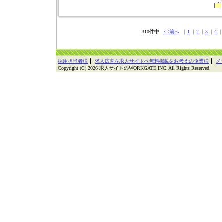
310件中
<<前へ
｜
1
｜
2
｜
3
｜
4
採用担当者様
求人広告を求人サイトへ無料掲載をお考えの企業様
メ
Copyright (C) 2026 求人サイトのWORKGATE INC. All Rights Reserved.