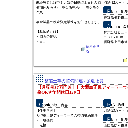
未経験者活躍中！人気の日勤◎土日休み◎
時給 1200円 ～ 
長期休みあり♪丁寧な指導あり！モクモク
作業
長野県長野市上野
板金製品の検査測定業務をお任せします。
【具体的には】
株式会社ヒュー
・図面の確認
〒 386 - 0018
・目...
長野県上田市常田2
続きを見
る
整備士等の整備関連 / 派遣社員
【月収例27万円以上】大型車正規ディーラー
格OK★年間休日120日
【仕事内容】
月給 23万円 ～ 
大型車正規ディーラーでの整備補助業務
・一般整備
・点検
山口県防府市新