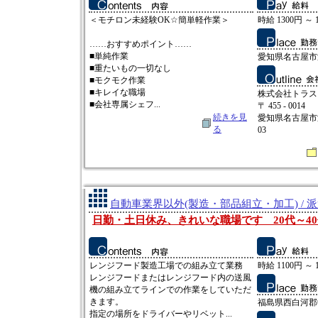
＜モチロン未経験OK☆簡単軽作業＞
時給 1300円 ～ 
……おすすめポイント……
■単純作業
愛知県名古屋市
■重たいもの一切なし
■モクモク作業
■キレイな職場
株式会社トラス
■会社専属シェフ...
〒 455 - 0014
続きを見
愛知県名古屋市
る
03
自動車業界以外(製造・部品組立・加工) / 
日勤・土日休み、きれいな職場です 20代～4
レンジフード製造工場での組み立て業務
時給 1100円 ～ 
レンジフードまたはレンジフード内の送風
機の組み立てラインでの作業をしていただ
きます。
福島県西白河郡
指定の場所をドライバーやリベット...