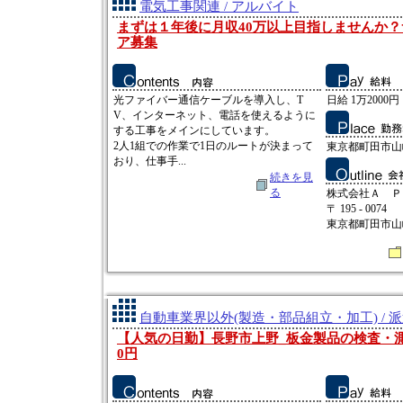
電気工事関連 / アルバイト
まずは１年後に月収40万以上目指しませんか
ア募集
光ファイバー通信ケーブルを導入し、T
日給 1万2000円
V、インターネット、電話を使えるように
する工事をメインにしています。
2人1組での作業で1日のルートが決まって
東京都町田市山
おり、仕事手...
続きを見
る
株式会社Ａ Ｐ
〒 195 - 0074
東京都町田市山崎
自動車業界以外(製造・部品組立・加工) / 
【人気の日勤】長野市上野_板金製品の検査・測定
0円