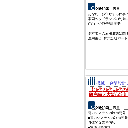
あなたにお任せする仕事
車両ヘッドランプの制御ユニ
CM）のH/W設計開発
※本求人の雇用形態に関
雇用主は [株式会社パートナー
機械・金型設計 
【20代,30代,4
険完備／大阪市淀川
電力システムの制御開発
■電力システムの制御開発
具体的な業務内容：
■電源回路設計