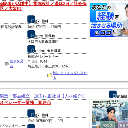
0代の経験者が活躍中】電気設計／週休2日／社会保
区／大阪PJ
タ回路設計業務
時給 1700円 ～ 1700円
大阪府大阪市淀川区
株式会社パートナー
続きを見
〒 333 - 0844
る
埼玉県川口市上青木3-12-63
検討中フォルダに入れ
る
製造・部品組立・加工) / 正社員【人材紹介】
オペレーター業務 姫路市
月給 20万8000円 ～ 0円
造マシンオペレー