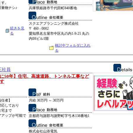
ます。
量物ナシ♪
兵庫県姫路市千代田町840番地
スクエアプランニング株式会社
続きを見
〒 460 - 0002
る
愛知県名古屋市中区丸の内1-9-21 丸の
内IHビル1階
検討中フォルダに入れ
る
正社員
に50年】住宅、高速道路、トンネル工事など
す
責任者】
月給 30万円 ～ 30万円
対応しており
住宅まで
アアップが可能で
京都府与謝郡与謝野町字弓木138番地1
株式会社山添電気