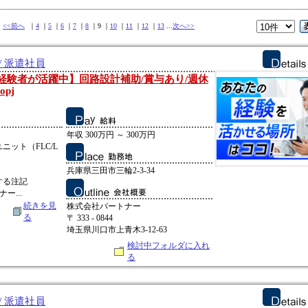
中
<<前へ
｜
4
｜
5
｜
6
｜
7
｜
8
｜9 ｜
10
｜
11
｜
12
｜
13
...
次へ>>
/ 派遣社員
0代の経験者が活躍中】回路設計補助/賞与あり/週休
pj
：
年収 300万円 ～ 300万円
ット（FLC/L
兵庫県三田市三輪2-3-34
する注記
ー...
続きを見
株式会社パートナー
る
〒 333 - 0844
埼玉県川口市上青木3-12-63
検討中フォルダに入れ
る
/ 派遣社員