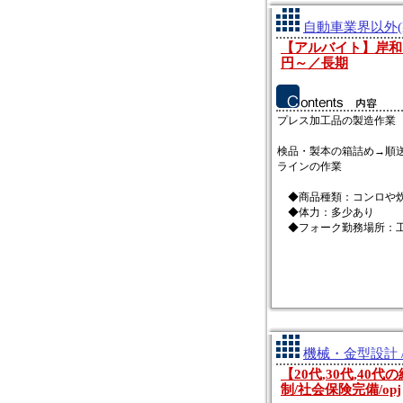
自動車業界以外(
【アルバイト】岸和
円～／長期
プレス加工品の製造作業
検品・製本の箱詰め→順
ラインの作業
◆商品種類：コンロや
◆体力：多少あり
◆フォーク勤務場所：工.
機械・金型設計 
【20代,30代,40
制/社会保険完備/opj