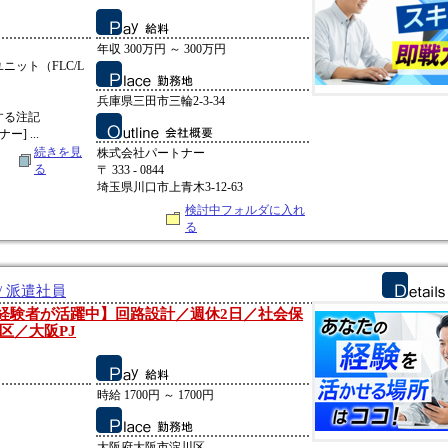
：
年収 300万円 ～ 300万円
ット（FLC/L
兵庫県三田市三輪2-3-34
する注記
] ...
続きを見
株式会社パートナー
る
〒 333 - 0844
埼玉県川口市上青木3-12-63
検討中フォルダに入れ
る
/ 派遣社員
0代の経験者が活躍中】回路設計／週休2日／社会保
区／大阪PJ
時給 1700円 ～ 1700円
大阪府大阪市淀川区