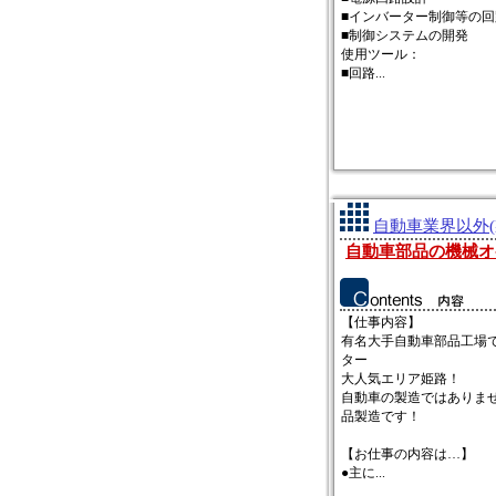
■インバーター制御等の回
■制御システムの開発
使用ツール：
■回路...
自動車業界以外(
自動車部品の機械オ
【仕事内容】
有名大手自動車部品工場
ター
大人気エリア姫路！
自動車の製造ではありま
品製造です！
【お仕事の内容は…】
●主に...