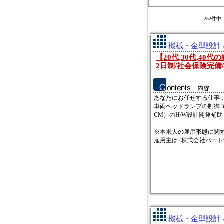
252件
機械・金型設計 
【20代,30代,4
2日制/社会保険完備/o
あなたにお任せする仕事
車両ヘッドランプの制御ユニ
CM）のH/W設計開発補助
※本求人の雇用形態に関
雇用主は [株式会社パートナ
機械・金型設計 