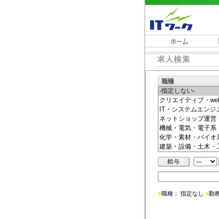
■
職種： 指定なし
■
勤