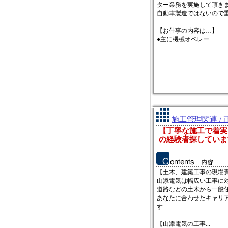
ター業務を実施して頂き
自動車製造ではないので重
【お仕事の内容は…】
●主に機械オペレー...
施工管理関連 / 
【丁寧な施工で着実
の経験者探していま
【土木、建築工事の現場
山添電気は幅広い工事に
道路などの土木から一般
あなたに合わせたキャリ
す
【山添電気の工事...