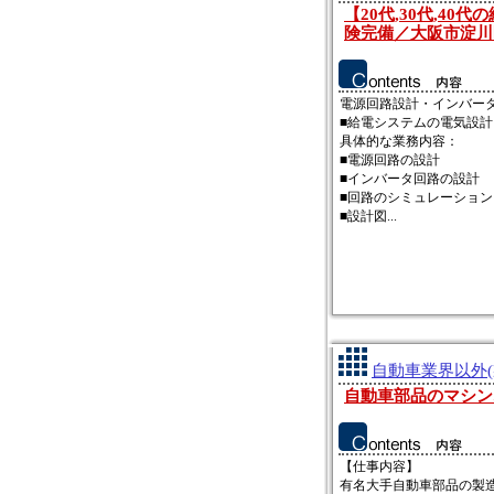
【20代,30代,4
険完備／大阪市淀川
電源回路設計・インバー
■給電システムの電気設計
具体的な業務内容：
■電源回路の設計
■インバータ回路の設計
■回路のシミュレーション
■設計図...
自動車業界以外(
自動車部品のマシン
【仕事内容】
有名大手自動車部品の製