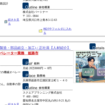
路設計
株式会社パートナー
〒 333 - 0844
続きを見
埼玉県川口市上青木3-12-63
る
検討中フォルダに入れ
る
製造・部品組立・加工) / 正社員【人材紹介】
ペレーター業務 姫路市
月給 20万8000円 ～ 0円
での機械オペレー
兵庫県姫路市広畑区富士町１－４０
せん。自動車の部
スクエアプランニング株式会社
〒 460 - 0002
愛知県名古屋市中区丸の内1-9-21 丸の
続きを見
内IHビル1階