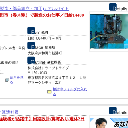
製造・部品組立・加工) / アルバイト
田市（春木駅）で製造のお仕事／日給14400
日給 1万4400円 ～ 0円
送プレス機・単発
大阪府岸和田市新港町
炊飯器の部品
株式会社ドライブトライブ
..
〒 150 - 0043
続きを見
東京都渋谷区道玄坂１丁目１２－１渋
る
谷マークシティ 22F
検討中フォルダに入れ
る
/ 派遣社員
代の経験者が活躍中】回路設計/賞与あり/週休2日