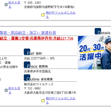
続きを見
〒 629 - 2263
る
京都府与謝郡与謝野町字弓木138番地1
検討中フォルダに入れ
る
製造・部品組立・加工) / 派遣社員
・運搬/2交替/兵庫県伊丹市/月給227,756
以上可
月給 22万7756円 ～ 0円
工・運搬
0代の男女活躍中
兵庫県伊丹市昆陽北
迎
株式会社ウイルテック
続きを見
〒 532 - 0002
る
大阪府大阪市淀川区東三国4丁目3番1号
検討中フォルダに入れ
る