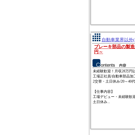
自動車業界以外(
ブレーキ部品の製造組立
円～
未経験歓迎！月収28万円
工場正社員/自動車部品加
2交替・土日休み/20～4
【仕事内容】
工場デビュー・未経験歓
土日休み...