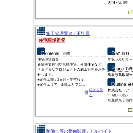
内IHビル1階
施工管理関連 / 正社員
住宅現場監督
住宅現場監督
年収 500万円 ～
新築注文住宅や規格住宅、分譲住宅など、
さまざまなプロジェクトの施工管理をお任
せします。
鳥取県鳥取県米子
■案件工期：2ヵ月～半年程度
■案件エリア：山陰エリアに...
続きを見
株式会社 アー
る
〒 683 - 0853
鳥取県米子市両三
整備士等の整備関連 / アルバイト