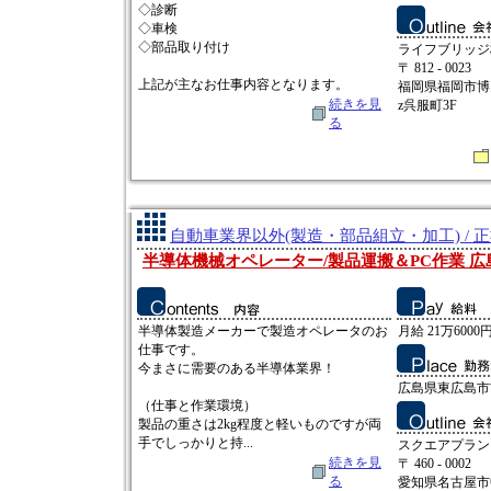
◇診断
◇車検
◇部品取り付け
ライフブリッジ
〒 812 - 0023
上記が主なお仕事内容となります。
福岡県福岡市博多
続きを見
z呉服町3F
る
自動車業界以外(製造・部品組立・加工) / 
半導体機械オペレーター/製品運搬＆PC作業 
半導体製造メーカーで製造オペレータのお
月給 21万6000円
仕事です。
今まさに需要のある半導体業界！
広島県東広島市
（仕事と作業環境）
製品の重さは2kg程度と軽いものですが両
手でしっかりと持...
スクエアプラン
続きを見
〒 460 - 0002
る
愛知県名古屋市中