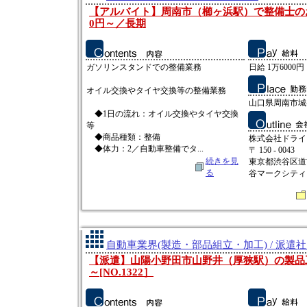
【アルバイト】周南市（櫛ヶ浜駅）で整備士のお
0円～／長期
ガソリンスタンドでの整備業務
日給 1万6000円
オイル交換やタイヤ交換等の整備業務
山口県周南市城
◆1日の流れ：オイル交換やタイヤ交換
等
◆商品種類：整備
株式会社ドライ
◆体力：2／自動車整備でタ...
〒 150 - 0043
続きを見
東京都渋谷区道
る
谷マークシティ 
自動車業界(製造・部品組立・加工) / 派遣
【派遣】山陽小野田市山野井（厚狭駅）の製品工場
～[NO.1322］