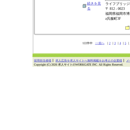
続きを見
ライフブリッジ
る
〒 812 - 0023
福岡県福岡市博多
z呉服町3F
122件中
<<前へ
｜
2
｜
3
｜
4
｜
5
｜
採用担当者様
求人広告を求人サイトへ無料掲載をお考えの企業様
メ
Copyright (C) 2026 求人サイトのWORKGATE INC. All Rights Reserved.