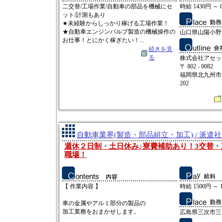
二交替/工場作業/自動車の部品を機械にセ
時給 1430円 ～ 
ット/計測もあり
★未経験からしっかり稼げる工場作業！
★自動車エンジンバルブ製造の機械操作の
山口県山陽小野
お仕事！とにかく稼ぎたい！...
続きを見
る
株式会社アセッ
〒 802 - 0082
福岡県北九州市小
202
自動車業界(製造・部品組立・加工) / 派遣
週休２日制・土日休み♪寮費補助あり！3交替
職場！
【 作業内容 】
時給 1500円 ～ 
車の金属やアルミ部分の製品の
加工業務をおまかせします。
広島県三次市三