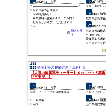
＊――――――――――――――――＊
時給 1600円 ～ 
＼組立作業のお仕事／
入社特典あり♪
寮費無料or慰労金４３．２万円！
広島県広島市佐
どちらかお選びいただけます◎
＊―...
続きを見
Man to Man株
る
〒 460 - 0007
愛知県名古屋市中
ターステージビ
整備士等の整備関連 / 派遣社員
【人気の国産車ディーラー】メカニック大募集
門市東深川】
国産ディーラーでの自動車整備
月給 28万円 ～ 
◇一般整備
◇点検
山口県長門市東