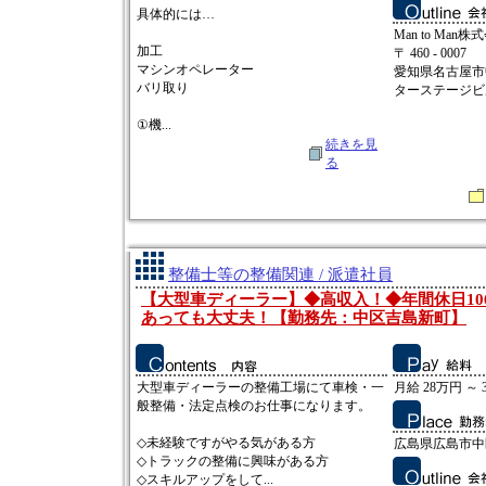
具体的には…
Man to Man株
加工
〒 460 - 0007
マシンオペレーター
愛知県名古屋市中
バリ取り
ターステージビ
①機...
続きを見
る
整備士等の整備関連 / 派遣社員
【大型車ディーラー】◆高収入！◆年間休日10
あっても大丈夫！【勤務先：中区吉島新町】
大型車ディーラーの整備工場にて車検・一
月給 28万円 ～ 
般整備・法定点検のお仕事になります。
◇未経験ですがやる気がある方
広島県広島市中
◇トラックの整備に興味がある方
◇スキルアップをして...