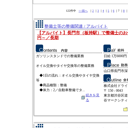
122件中
<<前へ
｜
2
｜
3
｜
4
｜
5
｜
6
｜7 ｜
8
整備士等の整備関連 / アルバイト
【アルバイト】長門市（板持駅）で整備士のお仕
円～／長期
ガソリンスタンドでの整備業務
日給 1万6000円
オイル交換やタイヤ交換等の整備業務
山口県長門市深
◆1日の流れ：オイル交換やタイヤ交換
等
◆商品種類：整備
株式会社ドライ
◆体力：2／自動車整備でタ...
〒 150 - 0043
続きを見
東京都渋谷区道
る
谷マークシティ 