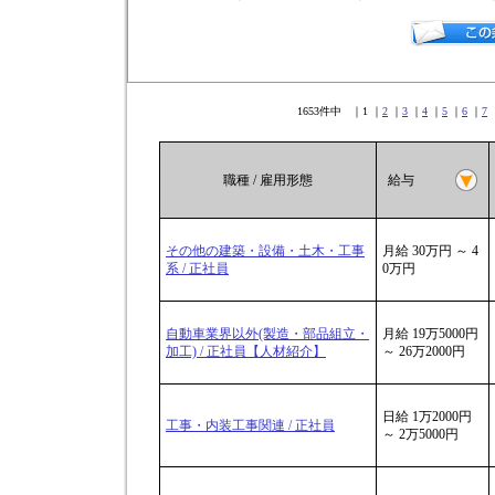
1653件中 ｜1 ｜
2
｜
3
｜
4
｜
5
｜
6
｜
7
職種 / 雇用形態
給与
その他の建築・設備・土木・工事
月給 30万円 ～ 4
系 / 正社員
0万円
自動車業界以外(製造・部品組立・
月給 19万5000円
加工) / 正社員【人材紹介】
～ 26万2000円
日給 1万2000円
工事・内装工事関連 / 正社員
～ 2万5000円