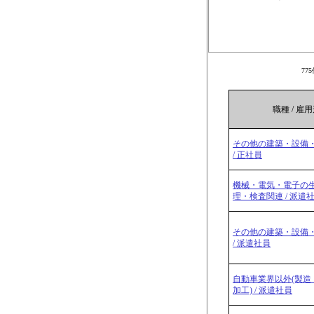
77
職種 / 雇
その他の建築・設備
/ 正社員
機械・電気・電子の
理・検査関連 / 派遣
その他の建築・設備
/ 派遣社員
自動車業界以外(製造
加工) / 派遣社員