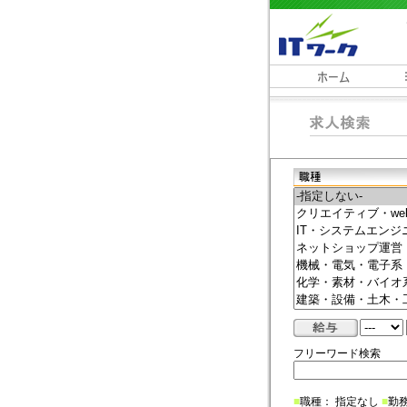
フリーワード検索
■
職種： 指定なし
■
勤