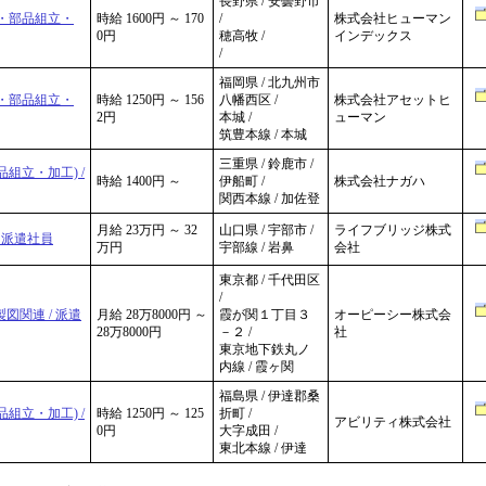
長野県 / 安曇野市
・部品組立・
時給 1600円 ～ 170
/
株式会社ヒューマン
0円
穂高牧 /
インデックス
/
福岡県 / 北九州市
・部品組立・
時給 1250円 ～ 156
八幡西区 /
株式会社アセットヒ
2円
本城 /
ューマン
筑豊本線 / 本城
三重県 / 鈴鹿市 /
組立・加工) /
時給 1400円 ～
伊船町 /
株式会社ナガハ
関西本線 / 加佐登
月給 23万円 ～ 32
山口県 / 宇部市 /
ライフブリッジ株式
 派遣社員
万円
宇部線 / 岩鼻
会社
東京都 / 千代田区
/
図関連 / 派遣
月給 28万8000円 ～
霞が関１丁目３
オーピーシー株式会
28万8000円
－２ /
社
東京地下鉄丸ノ
内線 / 霞ヶ関
福島県 / 伊達郡桑
組立・加工) /
時給 1250円 ～ 125
折町 /
アビリティ株式会社
0円
大字成田 /
東北本線 / 伊達