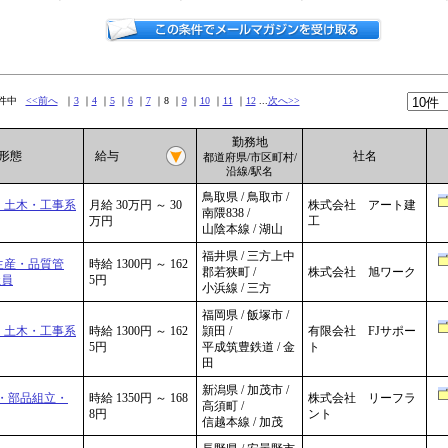
5件中
<<前へ
｜
3
｜
4
｜
5
｜
6
｜
7
｜8 ｜
9
｜
10
｜
11
｜
12
...
次へ>>
勤務地
用形態
給与
社名
都道府県/市区町村/
沿線/駅名
鳥取県 / 鳥取市 /
・土木・工事系
月給 30万円 ～ 30
株式会社 アート建
南隈838 /
万円
工
山陰本線 / 湖山
福井県 / 三方上中
生産・品質管
時給 1300円 ～ 162
郡若狭町 /
株式会社 旭ワーク
社員
5円
小浜線 / 三方
福岡県 / 飯塚市 /
・土木・工事系
時給 1300円 ～ 162
頴田 /
有限会社 FJサポー
5円
平成筑豊鉄道 / 金
ト
田
新潟県 / 加茂市 /
・部品組立・
時給 1350円 ～ 168
株式会社 リーフラ
高須町 /
8円
ント
信越本線 / 加茂