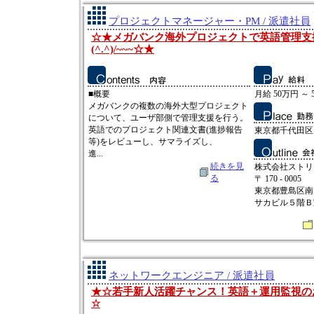
プロジェクトマネージャー・PM / 派遣社員
☆★メガバンク海外プロジェクトで英語管理支
(^.^)/~~~☆★
■概要
月給 50万円 ～ 
メガバンクの複数の海外大型プロジェクト
について、ユーザ部側で管理支援を行う。
英語でのプロジェクト関連文書(進捗報告
東京都千代田区
等)をレビューし、サマライズし、
進...
続きを見
株式会社ストリ
る
〒 170 - 0005
東京都豊島区南
サカビル５階Ｂ
ネットワークエンジニア / 派遣社員
★☆若手新人活躍チャンス！英語＋運用監視のお仕
☆