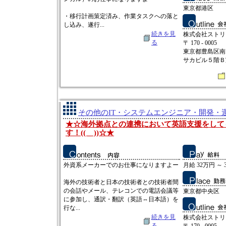
東京都港区
・移行計画策定済み、作業タスクへの落と
し込み、遂行...
続きを見
株式会社ストリ
る
〒 170 - 0005
東京都豊島区南
サカビル５階Ｂ
その他のIT・システムエンジニア・開発・運
★☆海外拠点との連携において英語支援をして
す！(( _ ))☆★
外資系メーカーでのお仕事になりますよー
月給 32万円 ～ 
海外の技術者と日本の技術者との技術者間
の会話やメール、テレコンでの電話会議等
東京都中央区
に参加し、通訳・翻訳（英語⇔日本語）を
行な...
続きを見
株式会社ストリ
る