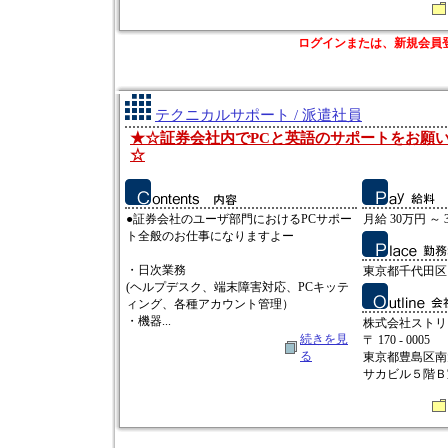
ログインまたは、新規会員
テクニカルサポート / 派遣社員
★☆証券会社内でPCと英語のサポートをお願いし
☆
●証券会社のユーザ部門におけるPCサポー
月給 30万円 ～ 
ト全般のお仕事になりますよー
・日次業務
東京都千代田区
(ヘルプデスク、端末障害対応、PCキッテ
ィング、各種アカウント管理）
・機器...
株式会社ストリ
続きを見
〒 170 - 0005
る
東京都豊島区南
サカビル５階Ｂ