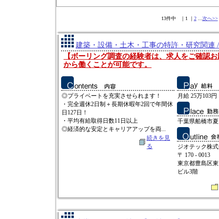
13件中 ｜1 ｜
2
...
次へ>>
建築・設備・土木・工事の特許・研究関連 /
【ボーリング調査の経験者は、求人をご確認お
から働くことが可能です。
◎プライベートを充実させられます！
月給 25万103円
・完全週休2日制＋長期休暇年2回で年間休
日127日！
・平均有給取得日数11日以上
千葉県船橋市夏見
◎経済的な安定とキャリアアップを両...
続きを見
る
ジオテック株式
〒 170 - 0013
東京都豊島区東池
ビル3階