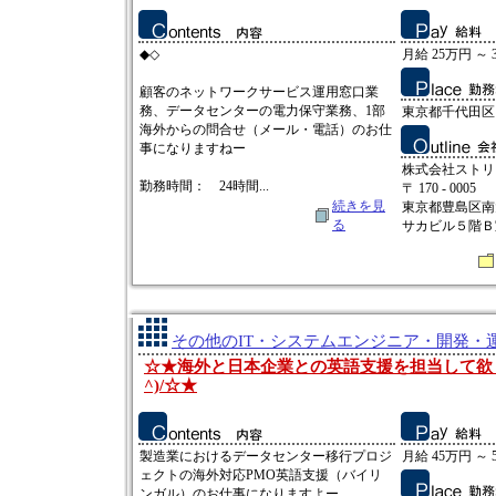
◆◇
月給 25万円 ～ 
顧客のネットワークサービス運用窓口業
務、データセンターの電力保守業務、1部
東京都千代田区
海外からの問合せ（メール・電話）のお仕
事になりますねー
株式会社ストリ
勤務時間： 24時間...
〒 170 - 0005
続きを見
東京都豊島区南
る
サカビル５階Ｂ
その他のIT・システムエンジニア・開発・運
☆★海外と日本企業との英語支援を担当して欲し
^)/☆★
製造業におけるデータセンター移行プロジ
月給 45万円 ～ 
ェクトの海外対応PMO英語支援（バイリ
ンガル）のお仕事になりますよー