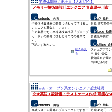
半導体開発 / 正社員【人材紹介】
メモリー技術部設計エンジニア 青森県平川市
半導体検査機器の開発に携わって頂けるエ
月給 18万3000円
ンジニアを募集しています。
主力製品である半導体検査機器「プローブ
カード」の開発に携わる部門での募集で
青森県平川市
す。
下記いずれかの...
続きを見
スクエアプラン
る
〒 460 - 0002
愛知県名古屋市中
内IHビル1階
web・オープン系エンジニア / 派遣社員
☆★英語＋設計書・テストケース作成!可能なSEの
金融システム開発のプロジェクトですねー
月給 45万円 ～ 