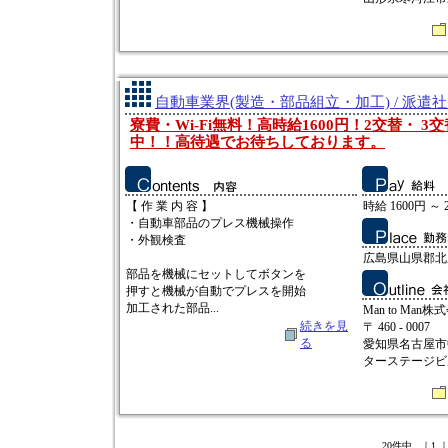
自動車業界(製造・部品組立・加工) / 派遣
寮費・Wi-Fi無料！高時給1600円！2交替・ 
中！！高待遇でお待ちしております。
【 作 業 内 容 】
時給 1600円 ～ 
・自動車部品のプレス機械操作
・外観検査
広島県山県郡北
部品を機械にセットしてボタンを
押すと機械が自動でプレスを開始
加工された部品...
Man to Man株
続きを見
〒 460 - 0007
る
愛知県名古屋市中
ターステージビ
20件中 ｜1 