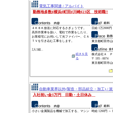
電気工事関連 / アルバイト
勤務地多数♯横浜♯町田♯川崎♯23区 技術職!!
４Ｋ８Ｋ放送に対応するさぎょうです。
日給 1万2000円
高所作業車を扱い、電柱で作業をしたり、
お客様宅にお伺いして光ファイバー、ＣＡ
ＴＶを引き込む工事をします。
東京都町田市山
2人1組...
続きを見
株式会社Ａ Ｐ
る
〒 195 - 0074
東京都町田市山崎
自動車業界以外(製造・部品組立・加工) / 
入社祝い金3万円 日勤・土日休み
小さい金属製品を機械で加工する、マシン
時給 1260円 ～ 