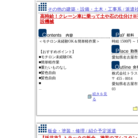
その他の建築・設備・土木・工事系 / 派遣
高時給！クレーン車に乗って土や石の仕分け※
設機械
＜モチロン未経験OK＆簡単軽作業＞
時給 1500円 ～ 
【おすすめポイント】
■モチロン未経験OK
愛知県名古屋市
■簡単軽作業
■重たいものなし
■髪色自由
株式会社トラス
■髪色自由
〒 455 - 0014
■
愛知県名古屋市
...
03
続きを見
る
板金・塗装・修理 / 紹介予定派遣