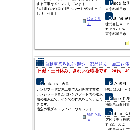
する工事をメインにしています。
2人1組での作業で1日のルートが決まって
東京都町田市山
おり、仕事手...
続きを見
る
株式会社Ａ Ｐ
〒 195 - 0074
東京都町田市山崎
自動車業界以外(製造・部品組立・加工) / 
日勤・土日休み、きれいな職場です 20代～4
レンジフード製造工場での組み立て業務
時給 1100円 ～ 
レンジフードまたはレンジフード内の送風
機の組み立てラインでの作業をしていただ
きます。
福島県西白河郡
指定の場所をドライバーやリベット...
続きを見
る
アビリティ株式
〒 991 - 0012
山形県寒河江市新