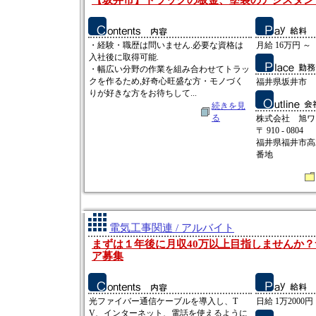
【坂井市】トラックの板金、塗装のアシスタン
・経験・職歴は問いません.必要な資格は
月給 16万円 ～
入社後に取得可能.
・幅広い分野の作業を組み合わせてトラッ
クを作るため,好奇心旺盛な方・モノづく
福井県坂井市
りが好きな方をお待ちして...
続きを見
る
株式会社 旭ワ
〒 910 - 0804
福井県福井市高
番地
電気工事関連 / アルバイト
まずは１年後に月収40万以上目指しませんか
ア募集
光ファイバー通信ケーブルを導入し、T
日給 1万2000円
V、インターネット、電話を使えるように