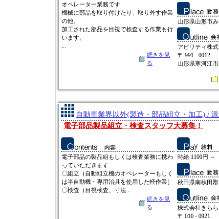
オペレーター業務です
機械に部品を取り付けたり、取り外す作業
の他、
山形県山形市み
加工された部品を目視で検査する作業も行
います。
...
アビリティ株式
続きを見
〒 991 - 0012
る
山形県寒河江市新
自動車業界以外(製造・部品組立・加工) / 
電子部品製品組立・検査スタッフ大募集！
電子部品の製品組もしくは検査業務に携わ
時給 1100円 ～
っていただきます
〇組立（自動組立機のオペレーターもしく
は半自動機・専用治具を使用した軽作業）
秋田県南秋田郡
〇検査（目視検査、寸法...
続きを見
る
株式会社きらら
〒 010 - 0921