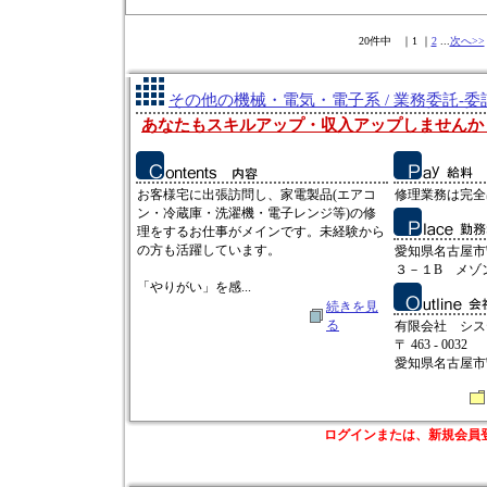
20件中 ｜1 ｜
2
...
次へ>>
その他の機械・電気・電子系 / 業務委託-
あなたもスキルアップ・収入アップしませんか
お客様宅に出張訪問し、家電製品(エアコ
修理業務は完全出
ン・冷蔵庫・洗濯機・電子レンジ等)の修
理をするお仕事がメインです。未経験から
の方も活躍しています。
愛知県名古屋市
３－１B メゾ
「やりがい」を感...
続きを見
る
有限会社 シス
〒 463 - 0032
愛知県名古屋市守山
ログインまたは、新規会員