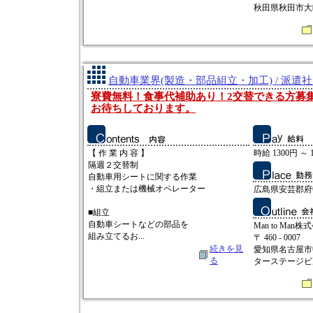
秋田県秋田市大町2
自動車業界(製造・部品組立・加工) / 派遣
寮費無料！食事代補助あり！2交替できる方募
お待ちしております。
【 作 業 内 容 】
時給 1300円 ～ 
隔週２交替制
自動車用シートに関する作業
・組立または機械オペレーター
広島県安芸郡府
■組立
自動車シートなどの部品を
Man to Man株
組み立てるお...
〒 460 - 0007
続きを見
愛知県名古屋市中
る
ターステージビ